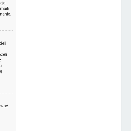
cja
maili
nanie.
ieli
żeli
z
u
są
kować