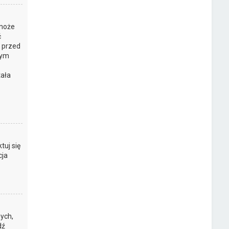
 może
ć
y przed
tym
tała
z
tuj się
cja
ych,
dź