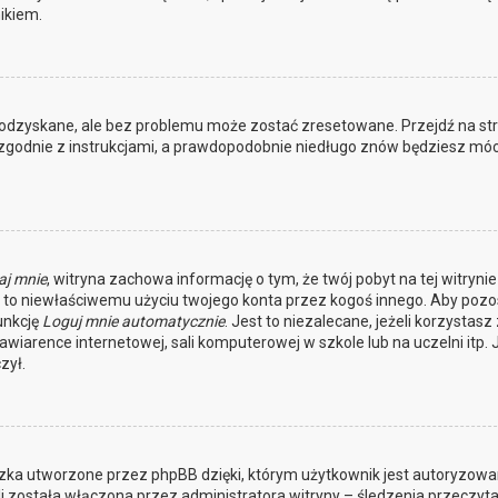
ikiem.
odzyskane, ale bez problemu może zostać zresetowane. Przejdź na st
j zgodnie z instrukcjami, a prawdopodobnie niedługo znów będziesz móc
aj mnie
, witryna zachowa informację o tym, że twój pobyt na tej witrynie
ga to niewłaściwemu użyciu twojego konta przez kogoś innego. Aby pozo
unkcję
Loguj mnie automatycznie
. Jest to niezalecane, jeżeli korzystasz 
awiarence internetowej, sali komputerowej w szkole lub na uczelni itp. J
zył.
czka utworzone przez phpBB dzięki, którym użytkownik jest autoryzowan
li została włączona przez administratora witryny – śledzenia przeczyta