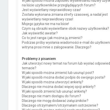
W jaki sposób można zapobiec wyświetlaniu nazwy użyt
na liście użytkowników przeglądających forum?
Jest wyświetlany nieprawidłowy czas!
Została wykonana zmiana strefy czasowej, a nadal jest
wyświetlany nieprawidłowy czas!
Mojego języka nie ma na liście!
Czym są obrazki wyświetlane obok nazwy użytkownika?
Jak wyświetlić awatar?
Co to jest ranga i jak można ją zmienić?
Podczas próby wysłania wiadomości e-mail do użytkown
witryna prosi mnie o zalogowanie. Dlaczego?
Problemy z pisaniem
Jak utworzyć nowy temat na forum lub wysłać odpowie
temacie?
W jaki sposób można zmienić lub usunąć post?
W jaki sposób można dodać podpis do swojego posta?
W jaki sposób można utworzyć ankietę?
Dlaczego nie można dodać więcej opcji ankiety?
W jaki sposób zmienić lub usunąć ankietę?
Dlaczego nie mam dostępu do forum?
Dlaczego nie mogę dodawać załączników?
Dlaczego otrzymałem/otrzymałam ostrzeżenie?