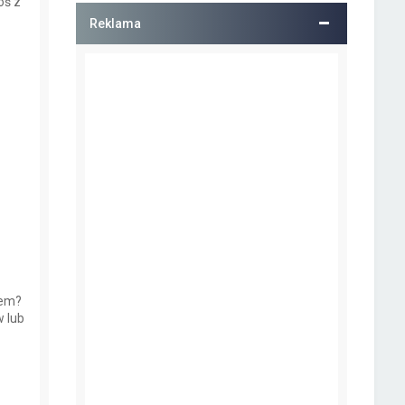
oś z
Reklama
iem?
 lub