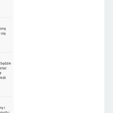
ronę
 się
 będzie
stać
z
eśli
y i
nych i