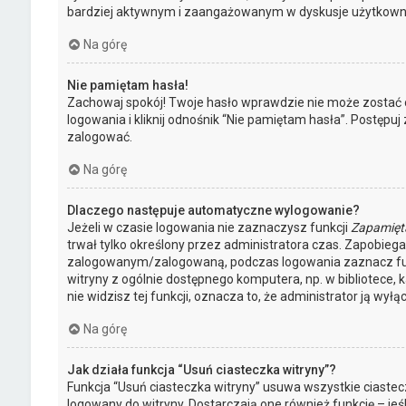
bardziej aktywnym i zaangażowanym w dyskusje użytkown
Na górę
Nie pamiętam hasła!
Zachowaj spokój! Twoje hasło wprawdzie nie może zostać 
logowania i kliknij odnośnik “Nie pamiętam hasła”. Postępu
zalogować.
Na górę
Dlaczego następuje automatyczne wylogowanie?
Jeżeli w czasie logowania nie zaznaczysz funkcji
Zapamięt
trwał tylko określony przez administratora czas. Zapobie
zalogowanym/zalogowaną, podczas logowania zaznacz f
witryny z ogólnie dostępnego komputera, np. w bibliotece, k
nie widzisz tej funkcji, oznacza to, że administrator ją wyłąc
Na górę
Jak działa funkcja “Usuń ciasteczka witryny”?
Funkcja “Usuń ciasteczka witryny” usuwa wszystkie ciaste
logowany do witryny. Dostarczają one również funkcję – jeś