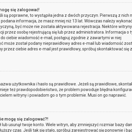
 mogę się zalogować!
li są poprawne, to wystąpiła jedna z dwóch przyczyn. Pierwszą z nich
a podana informacja, że masz mniej niż 13 lat. Wówczas należy wykona
przyczyną, być może nie została aktywowana rejestracja. Niektóre witryn
przez osobę rejestrującą się lub przez administratora. Informacja o 
a do ciebie wiadomość e-mail, postępuj zgodnie z zawartymi w niej
, być może został podany nieprawidłowy adres e-mail lub wiadomość zos
 przez ciebie adres e-mail jest prawidłowy, spróbuj skontaktować się 
zwa użytkownika i hasło są prawidłowe. Jeżeli są prawidłowe, skontak
Istnieje też prawdopodobieństwo, że problem powoduje błędna konfigura
ścicielem witryny i powiadom go o tym problemie. Musi on go naprawić.
 nie mogę się zalogować?!
lub usunął twoje konto. Wiele witryn, aby zmniejszyć rozmiar bazy dan
łuższy czas. Jeśli tak się stało, spróbuj zarejestrować się ponownie i bą