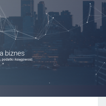
a biznes
 podatki i księgowość.