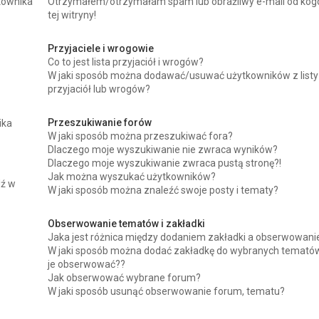
kownika
Otrzymałem/otrzymałam spam lub obraźliwy e-mail od kog
tej witryny!
Przyjaciele i wrogowie
Co to jest lista przyjaciół i wrogów?
W jaki sposób można dodawać/usuwać użytkowników z listy
przyjaciół lub wrogów?
Przeszukiwanie forów
ika
W jaki sposób można przeszukiwać fora?
Dlaczego moje wyszukiwanie nie zwraca wyników?
Dlaczego moje wyszukiwanie zwraca pustą stronę?!
Jak można wyszukać użytkowników?
dź w
W jaki sposób można znaleźć swoje posty i tematy?
Obserwowanie tematów i zakładki
Jaka jest różnica między dodaniem zakładki a obserwowan
W jaki sposób można dodać zakładkę do wybranych tematów
je obserwować??
Jak obserwować wybrane forum?
W jaki sposób usunąć obserwowanie forum, tematu?