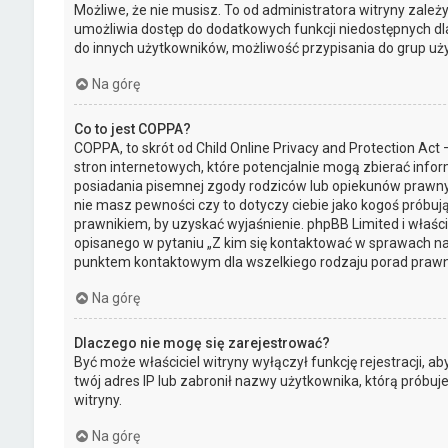
Możliwe, że nie musisz. To od administratora witryny zależy 
umożliwia dostęp do dodatkowych funkcji niedostępnych dla 
do innych użytkowników, możliwość przypisania do grup użytk
Na górę
Co to jest COPPA?
COPPA, to skrót od Child Online Privacy and Protection Ac
stron internetowych, które potencjalnie mogą zbierać info
posiadania pisemnej zgody rodziców lub opiekunów prawnych
nie masz pewności czy to dotyczy ciebie jako kogoś próbują
prawnikiem, by uzyskać wyjaśnienie. phpBB Limited i właśc
opisanego w pytaniu „Z kim się kontaktować w sprawach na
punktem kontaktowym dla wszelkiego rodzaju porad prawn
Na górę
Dlaczego nie mogę się zarejestrować?
Być może właściciel witryny wyłączył funkcję rejestracji, a
twój adres IP lub zabronił nazwy użytkownika, którą próbu
witryny.
Na górę