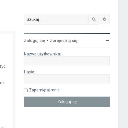
Szukaj
Wyszukiwa
Zaloguj się
•
Zarejestruj się
Nazwa użytkownika:
czyć
Hasło:
ymi
Zapamiętaj mnie