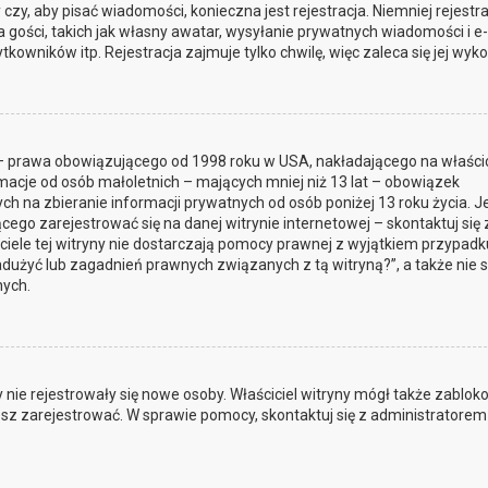
czy, aby pisać wiadomości, konieczna jest rejestracja. Niemniej rejestra
gości, takich jak własny awatar, wysyłanie prywatnych wiadomości i e-
owników itp. Rejestracja zajmuje tylko chwilę, więc zaleca się jej wyko
t – prawa obowiązującego od 1998 roku w USA, nakładającego na właścic
rmacje od osób małoletnich – mających mniej niż 13 lat – obowiązek
 na zbieranie informacji prywatnych od osób poniżej 13 roku życia. Je
cego zarejestrować się na danej witrynie internetowej – skontaktuj się 
iciele tej witryny nie dostarczają pomocy prawnej z wyjątkiem przypadk
dużyć lub zagadnień prawnych związanych z tą witryną?”, a także nie 
ych.
by nie rejestrowały się nowe osoby. Właściciel witryny mógł także zablo
jesz zarejestrować. W sprawie pomocy, skontaktuj się z administratorem