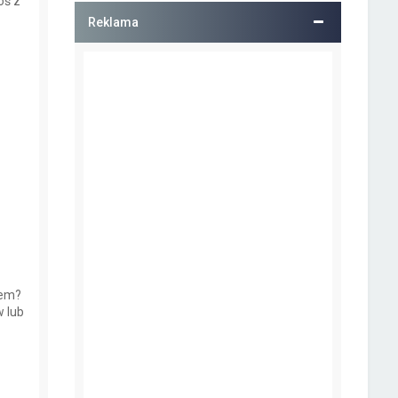
oś z
Reklama
iem?
 lub