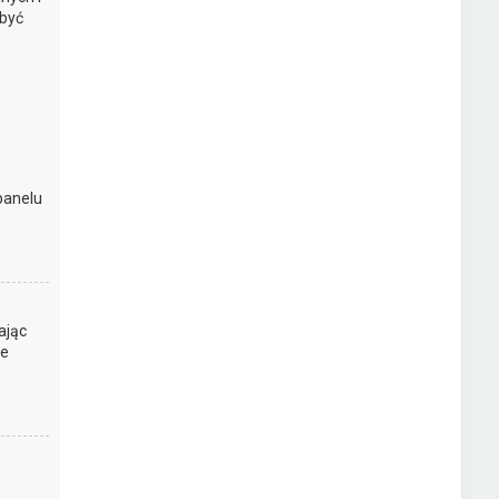
 być
panelu
ając
ie