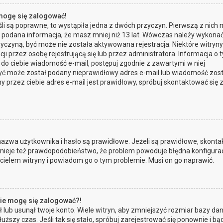
 mogę się zalogować!
li są poprawne, to wystąpiła jedna z dwóch przyczyn. Pierwszą z nich
a podana informacja, że masz mniej niż 13 lat. Wówczas należy wykona
przyczyną, być może nie została aktywowana rejestracja. Niektóre witryn
przez osobę rejestrującą się lub przez administratora. Informacja o 
a do ciebie wiadomość e-mail, postępuj zgodnie z zawartymi w niej
, być może został podany nieprawidłowy adres e-mail lub wiadomość zos
 przez ciebie adres e-mail jest prawidłowy, spróbuj skontaktować się 
zwa użytkownika i hasło są prawidłowe. Jeżeli są prawidłowe, skontak
Istnieje też prawdopodobieństwo, że problem powoduje błędna konfigura
ścicielem witryny i powiadom go o tym problemie. Musi on go naprawić.
 nie mogę się zalogować?!
lub usunął twoje konto. Wiele witryn, aby zmniejszyć rozmiar bazy dan
łuższy czas. Jeśli tak się stało, spróbuj zarejestrować się ponownie i bą