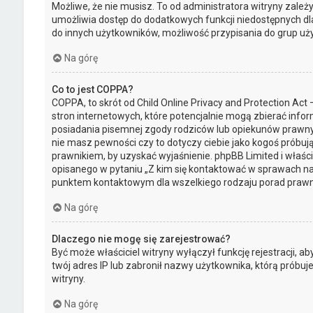
Możliwe, że nie musisz. To od administratora witryny zależy 
umożliwia dostęp do dodatkowych funkcji niedostępnych dla 
do innych użytkowników, możliwość przypisania do grup użytk
Na górę
Co to jest COPPA?
COPPA, to skrót od Child Online Privacy and Protection Ac
stron internetowych, które potencjalnie mogą zbierać info
posiadania pisemnej zgody rodziców lub opiekunów prawnych
nie masz pewności czy to dotyczy ciebie jako kogoś próbują
prawnikiem, by uzyskać wyjaśnienie. phpBB Limited i właśc
opisanego w pytaniu „Z kim się kontaktować w sprawach na
punktem kontaktowym dla wszelkiego rodzaju porad prawn
Na górę
Dlaczego nie mogę się zarejestrować?
Być może właściciel witryny wyłączył funkcję rejestracji, a
twój adres IP lub zabronił nazwy użytkownika, którą próbu
witryny.
Na górę