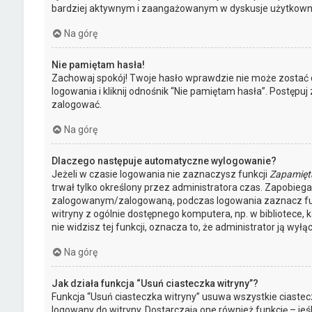
bardziej aktywnym i zaangażowanym w dyskusje użytkown
Na górę
Nie pamiętam hasła!
Zachowaj spokój! Twoje hasło wprawdzie nie może zostać 
logowania i kliknij odnośnik “Nie pamiętam hasła”. Postępu
zalogować.
Na górę
Dlaczego następuje automatyczne wylogowanie?
Jeżeli w czasie logowania nie zaznaczysz funkcji
Zapamięt
trwał tylko określony przez administratora czas. Zapobie
zalogowanym/zalogowaną, podczas logowania zaznacz f
witryny z ogólnie dostępnego komputera, np. w bibliotece, k
nie widzisz tej funkcji, oznacza to, że administrator ją wyłąc
Na górę
Jak działa funkcja “Usuń ciasteczka witryny”?
Funkcja “Usuń ciasteczka witryny” usuwa wszystkie ciaste
logowany do witryny. Dostarczają one również funkcję – jeś