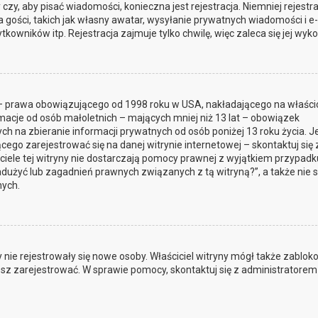
czy, aby pisać wiadomości, konieczna jest rejestracja. Niemniej rejestra
gości, takich jak własny awatar, wysyłanie prywatnych wiadomości i e-
owników itp. Rejestracja zajmuje tylko chwilę, więc zaleca się jej wyko
t – prawa obowiązującego od 1998 roku w USA, nakładającego na właścic
rmacje od osób małoletnich – mających mniej niż 13 lat – obowiązek
 na zbieranie informacji prywatnych od osób poniżej 13 roku życia. Je
cego zarejestrować się na danej witrynie internetowej – skontaktuj się 
iciele tej witryny nie dostarczają pomocy prawnej z wyjątkiem przypadk
dużyć lub zagadnień prawnych związanych z tą witryną?”, a także nie 
ych.
by nie rejestrowały się nowe osoby. Właściciel witryny mógł także zablo
jesz zarejestrować. W sprawie pomocy, skontaktuj się z administratorem