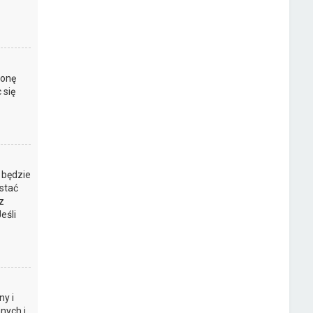
ronę
 się
 będzie
stać
z
eśli
y i
nych i