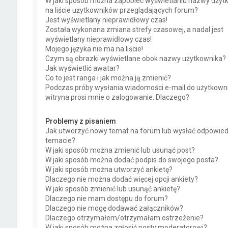
W jaki sposób można zapobiec wyświetlaniu nazwy użyt
na liście użytkowników przeglądających forum?
Jest wyświetlany nieprawidłowy czas!
Została wykonana zmiana strefy czasowej, a nadal jest
wyświetlany nieprawidłowy czas!
Mojego języka nie ma na liście!
Czym są obrazki wyświetlane obok nazwy użytkownika?
Jak wyświetlić awatar?
Co to jest ranga i jak można ją zmienić?
Podczas próby wysłania wiadomości e-mail do użytkown
witryna prosi mnie o zalogowanie. Dlaczego?
Problemy z pisaniem
Jak utworzyć nowy temat na forum lub wysłać odpowie
temacie?
W jaki sposób można zmienić lub usunąć post?
W jaki sposób można dodać podpis do swojego posta?
W jaki sposób można utworzyć ankietę?
Dlaczego nie można dodać więcej opcji ankiety?
W jaki sposób zmienić lub usunąć ankietę?
Dlaczego nie mam dostępu do forum?
Dlaczego nie mogę dodawać załączników?
Dlaczego otrzymałem/otrzymałam ostrzeżenie?
W jaki sposób można zgłosić posty moderatorowi?