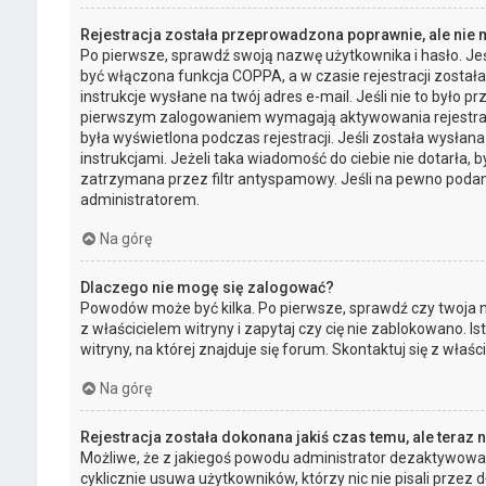
Rejestracja została przeprowadzona poprawnie, ale nie
Po pierwsze, sprawdź swoją nazwę użytkownika i hasło. Jeś
być włączona funkcja COPPA, a w czasie rejestracji został
instrukcje wysłane na twój adres e-mail. Jeśli nie to było 
pierwszym zalogowaniem wymagają aktywowania rejestracji 
była wyświetlona podczas rejestracji. Jeśli została wysłan
instrukcjami. Jeżeli taka wiadomość do ciebie nie dotarła
zatrzymana przez filtr antyspamowy. Jeśli na pewno podany
administratorem.
Na górę
Dlaczego nie mogę się zalogować?
Powodów może być kilka. Po pierwsze, sprawdź czy twoja na
z właścicielem witryny i zapytaj czy cię nie zablokowano. 
witryny, na której znajduje się forum. Skontaktuj się z wła
Na górę
Rejestracja została dokonana jakiś czas temu, ale teraz
Możliwe, że z jakiegoś powodu administrator dezaktywował 
cyklicznie usuwa użytkowników, którzy nic nie pisali przez d