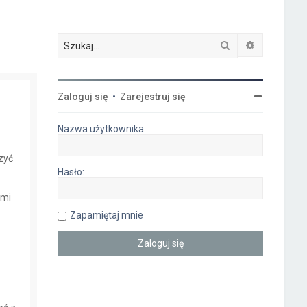
Szukaj
Wyszukiwa
Zaloguj się
•
Zarejestruj się
Nazwa użytkownika:
czyć
Hasło:
ymi
Zapamiętaj mnie