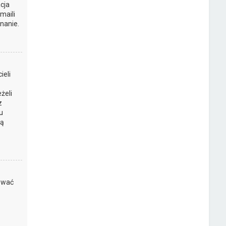
cja
maili
nanie.
ieli
żeli
z
u
są
kować