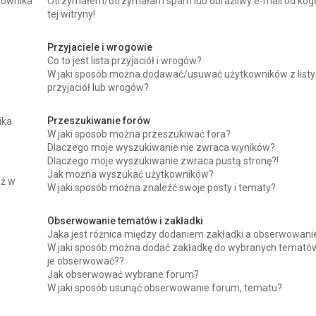
kownika
Otrzymałem/otrzymałam spam lub obraźliwy e-mail od kog
tej witryny!
Przyjaciele i wrogowie
Co to jest lista przyjaciół i wrogów?
W jaki sposób można dodawać/usuwać użytkowników z listy
przyjaciół lub wrogów?
Przeszukiwanie forów
ika
W jaki sposób można przeszukiwać fora?
Dlaczego moje wyszukiwanie nie zwraca wyników?
Dlaczego moje wyszukiwanie zwraca pustą stronę?!
Jak można wyszukać użytkowników?
dź w
W jaki sposób można znaleźć swoje posty i tematy?
Obserwowanie tematów i zakładki
Jaka jest różnica między dodaniem zakładki a obserwowan
W jaki sposób można dodać zakładkę do wybranych tematów
je obserwować??
Jak obserwować wybrane forum?
W jaki sposób usunąć obserwowanie forum, tematu?