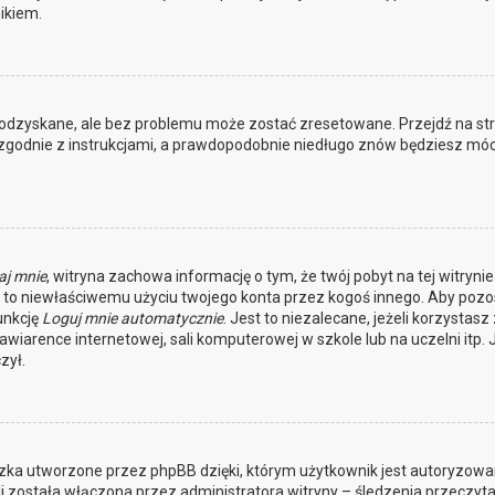
ikiem.
odzyskane, ale bez problemu może zostać zresetowane. Przejdź na st
j zgodnie z instrukcjami, a prawdopodobnie niedługo znów będziesz móc
aj mnie
, witryna zachowa informację o tym, że twój pobyt na tej witrynie
ga to niewłaściwemu użyciu twojego konta przez kogoś innego. Aby pozo
unkcję
Loguj mnie automatycznie
. Jest to niezalecane, jeżeli korzystasz 
awiarence internetowej, sali komputerowej w szkole lub na uczelni itp. J
zył.
czka utworzone przez phpBB dzięki, którym użytkownik jest autoryzowan
li została włączona przez administratora witryny – śledzenia przeczyta