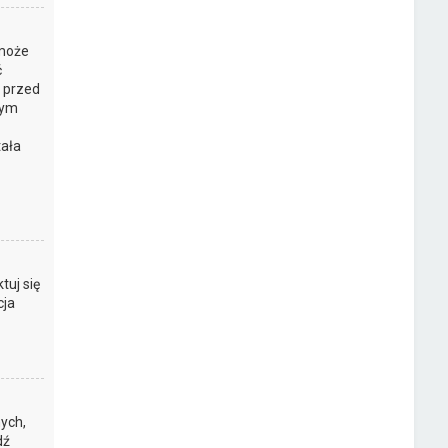
 może
ć
y przed
tym
tała
z
tuj się
cja
ych,
dź