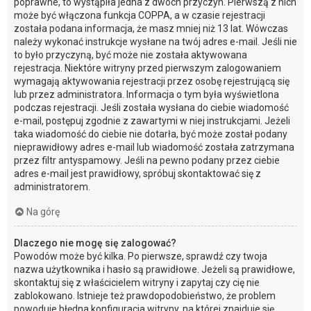
poprawne, to wystąpiła jedna z dwóch przyczyn. Pierwszą z nich
może być włączona funkcja COPPA, a w czasie rejestracji
została podana informacja, że masz mniej niż 13 lat. Wówczas
należy wykonać instrukcje wysłane na twój adres e-mail. Jeśli nie
to było przyczyną, być może nie została aktywowana
rejestracja. Niektóre witryny przed pierwszym zalogowaniem
wymagają aktywowania rejestracji przez osobę rejestrującą się
lub przez administratora. Informacja o tym była wyświetlona
podczas rejestracji. Jeśli została wysłana do ciebie wiadomość
e-mail, postępuj zgodnie z zawartymi w niej instrukcjami. Jeżeli
taka wiadomość do ciebie nie dotarła, być może został podany
nieprawidłowy adres e-mail lub wiadomość została zatrzymana
przez filtr antyspamowy. Jeśli na pewno podany przez ciebie
adres e-mail jest prawidłowy, spróbuj skontaktować się z
administratorem.
Na górę
Dlaczego nie mogę się zalogować?
Powodów może być kilka. Po pierwsze, sprawdź czy twoja
nazwa użytkownika i hasło są prawidłowe. Jeżeli są prawidłowe,
skontaktuj się z właścicielem witryny i zapytaj czy cię nie
zablokowano. Istnieje też prawdopodobieństwo, że problem
powoduje błędna konfiguracja witryny, na której znajduje się