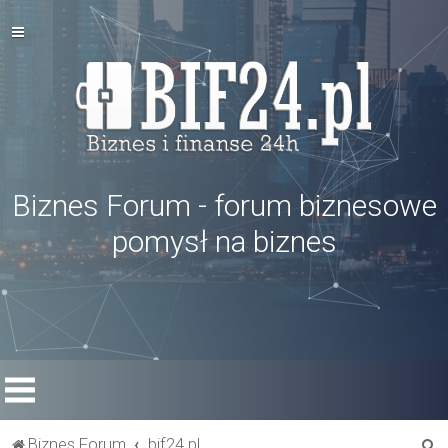
Biznes Forum - forum biznesowe
pomysł na biznes
S
Biznes Forum
bif24.pl