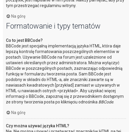
początek, jest napisanie w nim posta. Należy pamiętać, aby przy
tym przestrzegać regulaminu witryny.
Na górę
Formatowanie i typy tematów
Co to jest BBCode?
BBCode jest specjalną implementacją języka HTML, która daje
lepszą kontrolę formatowania poszczególnych elementów w
postach. Używanie BBCode na forum jest uzależnione od
ustawień określanych przez administratora. Można wyłączyć
BBCode w poszczególnych postach, zaznaczając odpowiednią
funkcję w formularzu tworzenia posta. Sam BBCode jest
podobny w składni do HTML-a, ale znaczniki zawarte są w
nawiasach kwadratowych [przykład] zamiast w używanych w
HTML-u nawiasach ostrych <przykład>. Aby uzyskać więcej
informacji o BBCode, zapoznaj się z przewodnikiem dostępnym
ze strony tworzenia posta po kliknięciu odnośnika
BBCode
.
Na górę
Czy można używać języka HTML?
Nie. Nie można używać i przetwarzać znaczników HTML na tej