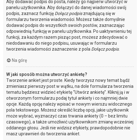
Aby dodawać podpis do posta, należy go najpierw utworzyć w
panelu użytkownika. Aby dołączyć do danej wiadomości swój
podpis, zaznacz funkcję
Dołącz podpis
znajdującą się w
formularzu tworzenia wiadomości. Możesz także domyślnie
dodawać podpis do wszystkich swoich postów, zaznaczając
odpowiednią funkcję w panelu użytkownika. Po uaktywnieniu tej
funkcji, za każdym razem pisząc post, możesz zdecydować o
niedodawaniu do niego podpisu, usuwając w formularzu
tworzenia wiadomości zaznaczenie z pola
Dołącz podpis
.
Na górę
W jaki sposób można utworzyć ankietę?
Tworzenie ankiet jest proste. Kiedy tworzysz nowy temat bądź
zmieniasz pierwszy post w wątku, na dole formularza tworzenia
tematu będziesz widzieć etykietę “Utwórz ankietę”. Kliknij ją i w
otworzonym formularzu podaj tytuł ankiety i co najmniej dwie
opcje. Każdą opcję należy wpisać w nowym wierszu widocznego
pola tekstowego. Możesz określić liczbę opcji, jakie użytkownik
może wybrać, wyznaczyć czas trwania ankiety (0 – bez limitu
czasowego), a także umożliwić użytkownikom zmianę wcześniej
oddanego głosu. Jeśli nie widzisz etykiety, prawdopodobnie nie
masz uprawnień do tworzenia ankiet.