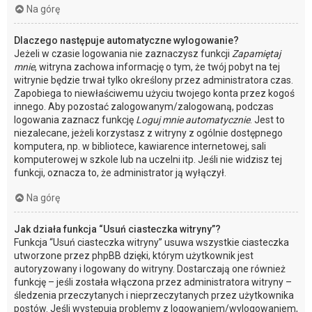
Na górę
Dlaczego następuje automatyczne wylogowanie?
Jeżeli w czasie logowania nie zaznaczysz funkcji
Zapamiętaj
mnie
, witryna zachowa informację o tym, że twój pobyt na tej
witrynie będzie trwał tylko określony przez administratora czas.
Zapobiega to niewłaściwemu użyciu twojego konta przez kogoś
innego. Aby pozostać zalogowanym/zalogowaną, podczas
logowania zaznacz funkcję
Loguj mnie automatycznie
. Jest to
niezalecane, jeżeli korzystasz z witryny z ogólnie dostępnego
komputera, np. w bibliotece, kawiarence internetowej, sali
komputerowej w szkole lub na uczelni itp. Jeśli nie widzisz tej
funkcji, oznacza to, że administrator ją wyłączył.
Na górę
Jak działa funkcja “Usuń ciasteczka witryny”?
Funkcja “Usuń ciasteczka witryny” usuwa wszystkie ciasteczka
utworzone przez phpBB dzięki, którym użytkownik jest
autoryzowany i logowany do witryny. Dostarczają one również
funkcję – jeśli została włączona przez administratora witryny –
śledzenia przeczytanych i nieprzeczytanych przez użytkownika
postów. Jeśli występują problemy z logowaniem/wylogowaniem,