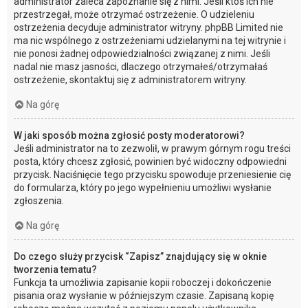
administrator zaleca zapoznanie się z nimi. Jeśli ktoś ich nie
przestrzegał, może otrzymać ostrzeżenie. O udzieleniu
ostrzeżenia decyduje administrator witryny. phpBB Limited nie
ma nic wspólnego z ostrzeżeniami udzielanymi na tej witrynie i
nie ponosi żadnej odpowiedzialności związanej z nimi. Jeśli
nadal nie masz jasności, dlaczego otrzymałeś/otrzymałaś
ostrzeżenie, skontaktuj się z administratorem witryny.
Na górę
W jaki sposób można zgłosić posty moderatorowi?
Jeśli administrator na to zezwolił, w prawym górnym rogu treści
posta, który chcesz zgłosić, powinien być widoczny odpowiedni
przycisk. Naciśnięcie tego przycisku spowoduje przeniesienie cię
do formularza, który po jego wypełnieniu umożliwi wysłanie
zgłoszenia.
Na górę
Do czego służy przycisk “Zapisz” znajdujący się w oknie
tworzenia tematu?
Funkcja ta umożliwia zapisanie kopii roboczej i dokończenie
pisania oraz wysłanie w późniejszym czasie. Zapisaną kopię