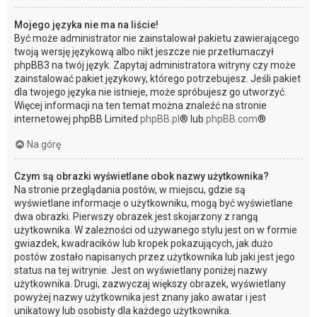
Mojego języka nie ma na liście!
Być może administrator nie zainstalował pakietu zawierającego
twoją wersję językową albo nikt jeszcze nie przetłumaczył
phpBB3 na twój język. Zapytaj administratora witryny czy może
zainstalować pakiet językowy, którego potrzebujesz. Jeśli pakiet
dla twojego języka nie istnieje, może spróbujesz go utworzyć.
Więcej informacji na ten temat można znaleźć na stronie
internetowej phpBB Limited
phpBB.pl
® lub
phpBB.com
®
Na górę
Czym są obrazki wyświetlane obok nazwy użytkownika?
Na stronie przeglądania postów, w miejscu, gdzie są
wyświetlane informacje o użytkowniku, mogą być wyświetlane
dwa obrazki. Pierwszy obrazek jest skojarzony z rangą
użytkownika. W zależności od używanego stylu jest on w formie
gwiazdek, kwadracików lub kropek pokazujących, jak dużo
postów zostało napisanych przez użytkownika lub jaki jest jego
status na tej witrynie. Jest on wyświetlany poniżej nazwy
użytkownika. Drugi, zazwyczaj większy obrazek, wyświetlany
powyżej nazwy użytkownika jest znany jako awatar i jest
unikatowy lub osobisty dla każdego użytkownika.