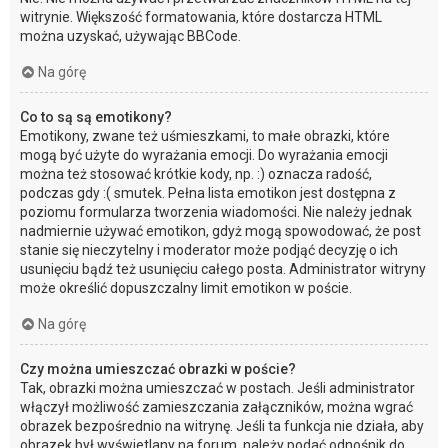
witrynie. Większość formatowania, które dostarcza HTML
można uzyskać, używając BBCode.
Na górę
Co to są są emotikony?
Emotikony, zwane też uśmieszkami, to małe obrazki, które
mogą być użyte do wyrażania emocji. Do wyrażania emocji
można też stosować krótkie kody, np. :) oznacza radość,
podczas gdy :( smutek. Pełna lista emotikon jest dostępna z
poziomu formularza tworzenia wiadomości. Nie należy jednak
nadmiernie używać emotikon, gdyż mogą spowodować, że post
stanie się nieczytelny i moderator może podjąć decyzję o ich
usunięciu bądź też usunięciu całego posta. Administrator witryny
może określić dopuszczalny limit emotikon w poście.
Na górę
Czy można umieszczać obrazki w poście?
Tak, obrazki można umieszczać w postach. Jeśli administrator
włączył możliwość zamieszczania załączników, można wgrać
obrazek bezpośrednio na witrynę. Jeśli ta funkcja nie działa, aby
obrazek był wyświetlany na forum, należy podać odnośnik do