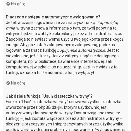
Na górę
Dlaczego następuje automatyczne wylogowanie?
Jeżeli w czasie logowania nie zaznaczysz funkcji
Zapamiętaj
mnie
, witryna zachowa informację o tym, że twój pobyt na tej
witrynie będzie trwał tylko określony przez administratora czas.
Zapobiega to niewłaściwemu użyciu twojego konta przez kogoś
innego. Aby pozostać zalogowanym/zalogowaną, podczas
logowania zaznacz funkcję
Loguj mnie automatycznie
. Jest to
niezalecane, jeżeli korzystasz z witryny z ogólnie dostępnego
komputera, np. w bibliotece, kawiarence internetowej, sali
komputerowej w szkole lub na uczelni itp. Jeśli nie widzisz tej
funkcji, oznacza to, że administrator ją wyłączył.
Na górę
Jak działa funkcja “Usuń ciasteczka witryny”?
Funkcja “Usuń ciasteczka witryny” usuwa wszystkie ciasteczka
utworzone przez phpBB dzięki, którym użytkownik jest
autoryzowany i logowany do witryny. Dostarczają one również
funkcję – jeśli została włączona przez administratora witryny –
śledzenia przeczytanych i nieprzeczytanych przez użytkownika
postów. Jeśli występują problemy z logowaniem/wylogowaniem,