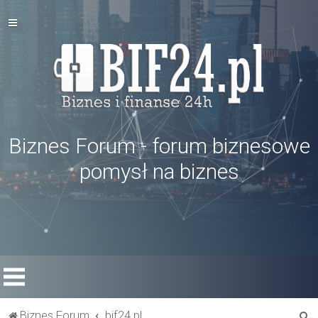
Biznes Forum - forum biznesowe
pomysł na biznes
S
Biznes Forum
bif24.pl