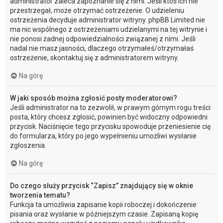
administrator zaleca zapoznanie się z nimi. Jeśli ktoś ich nie
przestrzegał, może otrzymać ostrzeżenie. O udzieleniu
ostrzeżenia decyduje administrator witryny. phpBB Limited nie
ma nic wspólnego z ostrzeżeniami udzielanymi na tej witrynie i
nie ponosi żadnej odpowiedzialności związanej z nimi. Jeśli
nadal nie masz jasności, dlaczego otrzymałeś/otrzymałaś
ostrzeżenie, skontaktuj się z administratorem witryny.
Na górę
W jaki sposób można zgłosić posty moderatorowi?
Jeśli administrator na to zezwolił, w prawym górnym rogu treści
posta, który chcesz zgłosić, powinien być widoczny odpowiedni
przycisk. Naciśnięcie tego przycisku spowoduje przeniesienie cię
do formularza, który po jego wypełnieniu umożliwi wysłanie
zgłoszenia.
Na górę
Do czego służy przycisk “Zapisz” znajdujący się w oknie
tworzenia tematu?
Funkcja ta umożliwia zapisanie kopii roboczej i dokończenie
pisania oraz wysłanie w późniejszym czasie. Zapisaną kopię