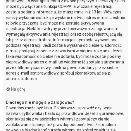
poprawne, to wystąpiła jedna z dwóch przyczyn. Pierwszą z nich
może być włączona funkcja COPPA, a w czasie rejestracji
została podana informacja, że masz mniej niż 13 lat. Wówczas
należy wykonać instrukcje wysłane na twój adres e-mail. Jeśli nie
to było przyczyną, być może nie została aktywowana
rejestracja. Niektóre witryny przed pierwszym zalogowaniem
wymagają aktywowania rejestracji przez osobę rejestrującą się
lub przez administratora. Informacja o tym była wyświetlona
podczas rejestracji. Jeśli została wysłana do ciebie wiadomość
e-mail, postępuj zgodnie z zawartymi w niej instrukcjami. Jeżeli
taka wiadomość do ciebie nie dotarła, być może został podany
nieprawidłowy adres e-mail lub wiadomość została zatrzymana
przez filtr antyspamowy. Jeśli na pewno podany przez ciebie
adres e-mail jest prawidłowy, spróbuj skontaktować się z
administratorem.
Na górę
Dlaczego nie mogę się zalogować?
Powodów może być kilka. Po pierwsze, sprawdź czy twoja
nazwa użytkownika i hasło są prawidłowe. Jeżeli są prawidłowe,
skontaktuj się z właścicielem witryny i zapytaj czy cię nie
zablokowano. Istnieje też prawdopodobieństwo, że problem
powoduje błędna konfiguracja witryny, na której znajduje się