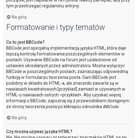
początek, jest napisanie w nim posta. Należy pamiętać, aby przy
tym przestrzegać regulaminu witryny.
Na górę
Formatowanie i typy tematów
Co to jest BBCode?
BBCode jest specjalną implementacją języka HTML, która daje
lepszą kontrolę formatowania poszczególnych elementów w
postach. Używanie BBCode na forum jest uzależnione od
ustawień określanych przez administratora. Można wyłączyć
BBCode w poszczególnych postach, zaznaczając odpowiednią
funkcję w formularzu tworzenia posta. Sam BBCode jest
podobny w składni do HTML-a, ale znaczniki zawarte są w
nawiasach kwadratowych [przykład] zamiast w używanych w
HTML-u nawiasach ostrych <przykład>. Aby uzyskać więcej
informacji o BBCode, zapoznaj się z przewodnikiem dostępnym
ze strony tworzenia posta po kliknięciu odnośnika
BBCode
.
Na górę
Czy można używać języka HTML?
Nie. Nie można używać i przetwarzać znaczników HTML na tej