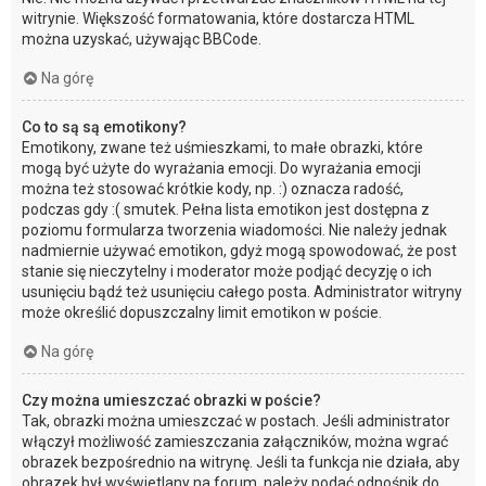
witrynie. Większość formatowania, które dostarcza HTML
można uzyskać, używając BBCode.
Na górę
Co to są są emotikony?
Emotikony, zwane też uśmieszkami, to małe obrazki, które
mogą być użyte do wyrażania emocji. Do wyrażania emocji
można też stosować krótkie kody, np. :) oznacza radość,
podczas gdy :( smutek. Pełna lista emotikon jest dostępna z
poziomu formularza tworzenia wiadomości. Nie należy jednak
nadmiernie używać emotikon, gdyż mogą spowodować, że post
stanie się nieczytelny i moderator może podjąć decyzję o ich
usunięciu bądź też usunięciu całego posta. Administrator witryny
może określić dopuszczalny limit emotikon w poście.
Na górę
Czy można umieszczać obrazki w poście?
Tak, obrazki można umieszczać w postach. Jeśli administrator
włączył możliwość zamieszczania załączników, można wgrać
obrazek bezpośrednio na witrynę. Jeśli ta funkcja nie działa, aby
obrazek był wyświetlany na forum, należy podać odnośnik do