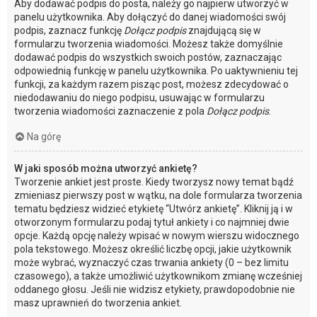
Aby dodawać podpis do posta, należy go najpierw utworzyć w
panelu użytkownika. Aby dołączyć do danej wiadomości swój
podpis, zaznacz funkcję
Dołącz podpis
znajdującą się w
formularzu tworzenia wiadomości. Możesz także domyślnie
dodawać podpis do wszystkich swoich postów, zaznaczając
odpowiednią funkcję w panelu użytkownika. Po uaktywnieniu tej
funkcji, za każdym razem pisząc post, możesz zdecydować o
niedodawaniu do niego podpisu, usuwając w formularzu
tworzenia wiadomości zaznaczenie z pola
Dołącz podpis
.
Na górę
W jaki sposób można utworzyć ankietę?
Tworzenie ankiet jest proste. Kiedy tworzysz nowy temat bądź
zmieniasz pierwszy post w wątku, na dole formularza tworzenia
tematu będziesz widzieć etykietę “Utwórz ankietę”. Kliknij ją i w
otworzonym formularzu podaj tytuł ankiety i co najmniej dwie
opcje. Każdą opcję należy wpisać w nowym wierszu widocznego
pola tekstowego. Możesz określić liczbę opcji, jakie użytkownik
może wybrać, wyznaczyć czas trwania ankiety (0 – bez limitu
czasowego), a także umożliwić użytkownikom zmianę wcześniej
oddanego głosu. Jeśli nie widzisz etykiety, prawdopodobnie nie
masz uprawnień do tworzenia ankiet.