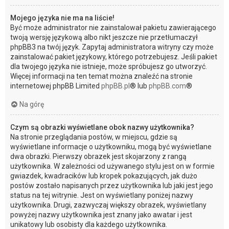
Mojego języka nie ma na liście!
Być może administrator nie zainstalował pakietu zawierającego
twoją wersję językową albo nikt jeszcze nie przetłumaczył
phpBB3 na twój język. Zapytaj administratora witryny czy może
zainstalować pakiet językowy, którego potrzebujesz. Jeśli pakiet
dla twojego języka nie istnieje, może spróbujesz go utworzyć.
Więcej informacji na ten temat można znaleźć na stronie
internetowej phpBB Limited
phpBB.pl
® lub
phpBB.com
®
Na górę
Czym są obrazki wyświetlane obok nazwy użytkownika?
Na stronie przeglądania postów, w miejscu, gdzie są
wyświetlane informacje o użytkowniku, mogą być wyświetlane
dwa obrazki. Pierwszy obrazek jest skojarzony z rangą
użytkownika. W zależności od używanego stylu jest on w formie
gwiazdek, kwadracików lub kropek pokazujących, jak dużo
postów zostało napisanych przez użytkownika lub jaki jest jego
status na tej witrynie. Jest on wyświetlany poniżej nazwy
użytkownika. Drugi, zazwyczaj większy obrazek, wyświetlany
powyżej nazwy użytkownika jest znany jako awatar i jest
unikatowy lub osobisty dla każdego użytkownika.