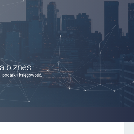
a biznes
 podatki i księgowość.