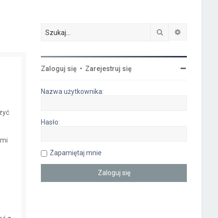
Szukaj
Wyszukiwa
Zaloguj się
•
Zarejestruj się
Nazwa użytkownika:
czyć
Hasło:
ymi
Zapamiętaj mnie