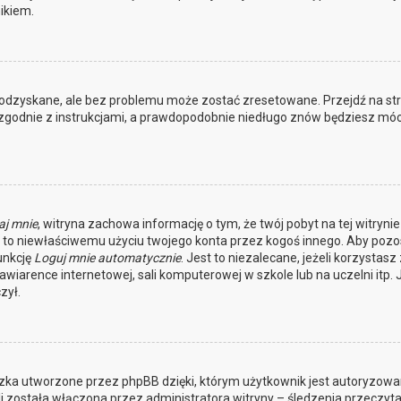
ikiem.
odzyskane, ale bez problemu może zostać zresetowane. Przejdź na st
j zgodnie z instrukcjami, a prawdopodobnie niedługo znów będziesz móc
aj mnie
, witryna zachowa informację o tym, że twój pobyt na tej witrynie
ga to niewłaściwemu użyciu twojego konta przez kogoś innego. Aby pozo
unkcję
Loguj mnie automatycznie
. Jest to niezalecane, jeżeli korzystasz 
awiarence internetowej, sali komputerowej w szkole lub na uczelni itp. J
zył.
czka utworzone przez phpBB dzięki, którym użytkownik jest autoryzowan
li została włączona przez administratora witryny – śledzenia przeczyta