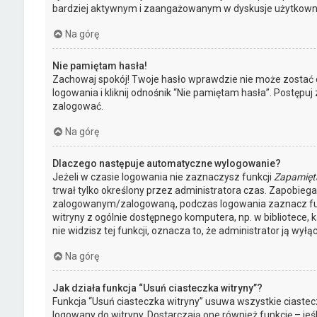
bardziej aktywnym i zaangażowanym w dyskusje użytkown
Na górę
Nie pamiętam hasła!
Zachowaj spokój! Twoje hasło wprawdzie nie może zostać 
logowania i kliknij odnośnik “Nie pamiętam hasła”. Postępu
zalogować.
Na górę
Dlaczego następuje automatyczne wylogowanie?
Jeżeli w czasie logowania nie zaznaczysz funkcji
Zapamięt
trwał tylko określony przez administratora czas. Zapobie
zalogowanym/zalogowaną, podczas logowania zaznacz f
witryny z ogólnie dostępnego komputera, np. w bibliotece, k
nie widzisz tej funkcji, oznacza to, że administrator ją wyłąc
Na górę
Jak działa funkcja “Usuń ciasteczka witryny”?
Funkcja “Usuń ciasteczka witryny” usuwa wszystkie ciaste
logowany do witryny. Dostarczają one również funkcję – jeś