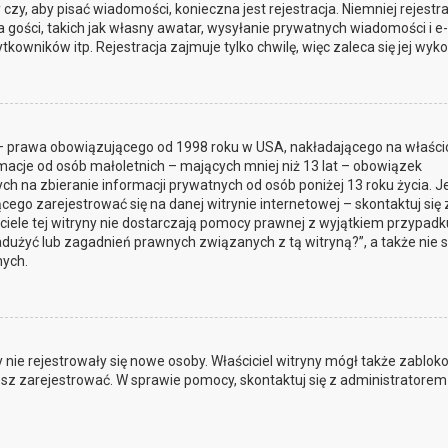
czy, aby pisać wiadomości, konieczna jest rejestracja. Niemniej rejestra
gości, takich jak własny awatar, wysyłanie prywatnych wiadomości i e-
owników itp. Rejestracja zajmuje tylko chwilę, więc zaleca się jej wyko
t – prawa obowiązującego od 1998 roku w USA, nakładającego na właścic
rmacje od osób małoletnich – mających mniej niż 13 lat – obowiązek
 na zbieranie informacji prywatnych od osób poniżej 13 roku życia. Je
cego zarejestrować się na danej witrynie internetowej – skontaktuj się 
iciele tej witryny nie dostarczają pomocy prawnej z wyjątkiem przypadk
dużyć lub zagadnień prawnych związanych z tą witryną?”, a także nie 
ych.
by nie rejestrowały się nowe osoby. Właściciel witryny mógł także zablo
jesz zarejestrować. W sprawie pomocy, skontaktuj się z administratorem