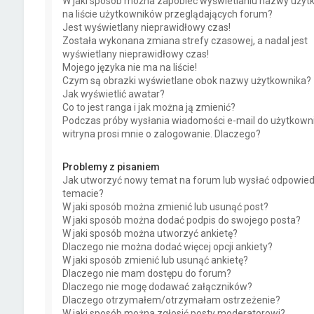
W jaki sposób można zapobiec wyświetlaniu nazwy użyt
na liście użytkowników przeglądających forum?
Jest wyświetlany nieprawidłowy czas!
Została wykonana zmiana strefy czasowej, a nadal jest
wyświetlany nieprawidłowy czas!
Mojego języka nie ma na liście!
Czym są obrazki wyświetlane obok nazwy użytkownika?
Jak wyświetlić awatar?
Co to jest ranga i jak można ją zmienić?
Podczas próby wysłania wiadomości e-mail do użytkown
witryna prosi mnie o zalogowanie. Dlaczego?
Problemy z pisaniem
Jak utworzyć nowy temat na forum lub wysłać odpowie
temacie?
W jaki sposób można zmienić lub usunąć post?
W jaki sposób można dodać podpis do swojego posta?
W jaki sposób można utworzyć ankietę?
Dlaczego nie można dodać więcej opcji ankiety?
W jaki sposób zmienić lub usunąć ankietę?
Dlaczego nie mam dostępu do forum?
Dlaczego nie mogę dodawać załączników?
Dlaczego otrzymałem/otrzymałam ostrzeżenie?
W jaki sposób można zgłosić posty moderatorowi?