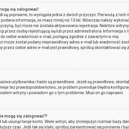
 mogę się zalogować!
li są poprawne, to wystąpiła jedna z dwóch przyczyn. Pierwszą z nich
a podana informacja, że masz mniej niż 13 lat. Wówczas należy wykona
przyczyną, być może nie została aktywowana rejestracja. Niektóre witryn
przez osobę rejestrującą się lub przez administratora. Informacja o 
a do ciebie wiadomość e-mail, postępuj zgodnie z zawartymi w niej
, być może został podany nieprawidłowy adres e-mail lub wiadomość zos
 przez ciebie adres e-mail jest prawidłowy, spróbuj skontaktować się 
zwa użytkownika i hasło są prawidłowe. Jeżeli są prawidłowe, skontak
Istnieje też prawdopodobieństwo, że problem powoduje błędna konfigura
ścicielem witryny i powiadom go o tym problemie. Musi on go naprawić.
 nie mogę się zalogować?!
lub usunął twoje konto. Wiele witryn, aby zmniejszyć rozmiar bazy dan
łuższy czas. Jeśli tak się stało, spróbuj zarejestrować się ponownie i bą