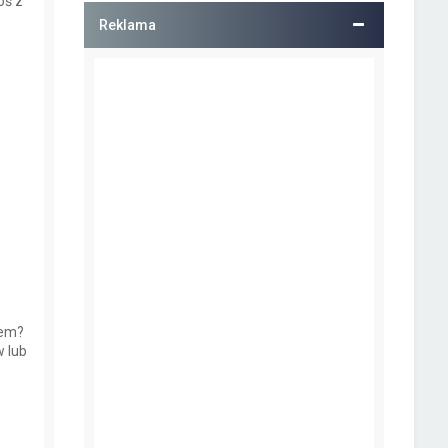
oś z
Reklama
iem?
 lub