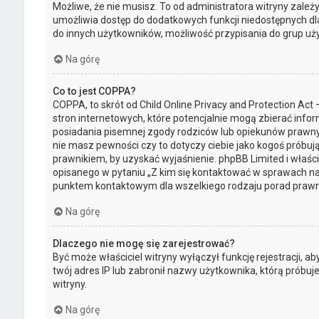
Możliwe, że nie musisz. To od administratora witryny zależy 
umożliwia dostęp do dodatkowych funkcji niedostępnych dla 
do innych użytkowników, możliwość przypisania do grup użytk
Na górę
Co to jest COPPA?
COPPA, to skrót od Child Online Privacy and Protection Ac
stron internetowych, które potencjalnie mogą zbierać info
posiadania pisemnej zgody rodziców lub opiekunów prawnych
nie masz pewności czy to dotyczy ciebie jako kogoś próbują
prawnikiem, by uzyskać wyjaśnienie. phpBB Limited i właśc
opisanego w pytaniu „Z kim się kontaktować w sprawach na
punktem kontaktowym dla wszelkiego rodzaju porad prawn
Na górę
Dlaczego nie mogę się zarejestrować?
Być może właściciel witryny wyłączył funkcję rejestracji, a
twój adres IP lub zabronił nazwy użytkownika, którą próbu
witryny.
Na górę