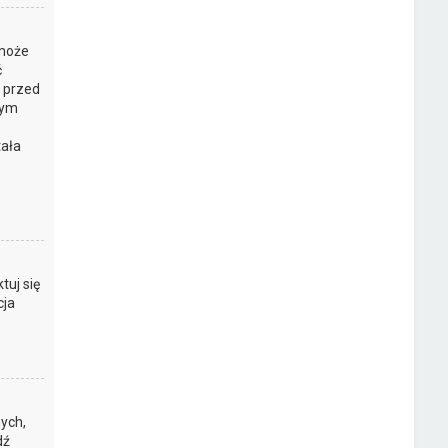
 może
ć
y przed
tym
tała
z
tuj się
cja
ych,
dź