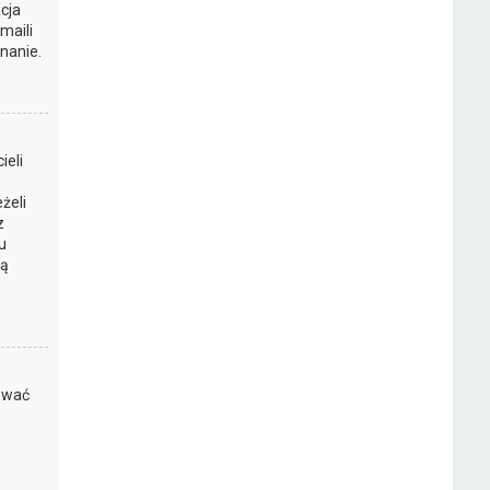
cja
maili
nanie.
ieli
żeli
z
u
są
kować