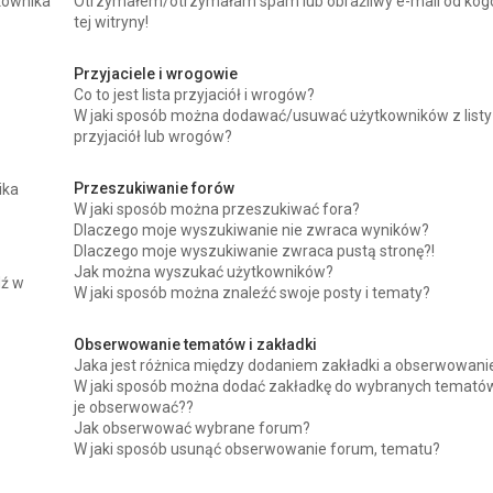
kownika
Otrzymałem/otrzymałam spam lub obraźliwy e-mail od kog
tej witryny!
Przyjaciele i wrogowie
Co to jest lista przyjaciół i wrogów?
W jaki sposób można dodawać/usuwać użytkowników z listy
przyjaciół lub wrogów?
Przeszukiwanie forów
ika
W jaki sposób można przeszukiwać fora?
Dlaczego moje wyszukiwanie nie zwraca wyników?
Dlaczego moje wyszukiwanie zwraca pustą stronę?!
Jak można wyszukać użytkowników?
dź w
W jaki sposób można znaleźć swoje posty i tematy?
Obserwowanie tematów i zakładki
Jaka jest różnica między dodaniem zakładki a obserwowan
W jaki sposób można dodać zakładkę do wybranych tematów
je obserwować??
Jak obserwować wybrane forum?
W jaki sposób usunąć obserwowanie forum, tematu?