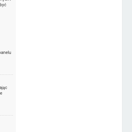
 być
panelu
ając
ie