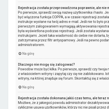
Rejestracja została przeprowadzona poprawnie, ale nie
Po pierwsze, sprawdź swoją nazwę użytkownika i hasło. Jeś
być włączona funkcja COPPA, a w czasie rejestracji został
instrukcje wysłane na twój adres e-mail. Jeśli nie to było 
pierwszym zalogowaniem wymagają aktywowania rejestracji 
była wyświetlona podczas rejestracji. Jeśli została wysłan
instrukcjami. Jeżeli taka wiadomość do ciebie nie dotarła
zatrzymana przez filtr antyspamowy. Jeśli na pewno podany
administratorem.
Na górę
Dlaczego nie mogę się zalogować?
Powodów może być kilka. Po pierwsze, sprawdź czy twoja na
z właścicielem witryny i zapytaj czy cię nie zablokowano. 
witryny, na której znajduje się forum. Skontaktuj się z wła
Na górę
Rejestracja została dokonana jakiś czas temu, ale teraz
Możliwe, że z jakiegoś powodu administrator dezaktywował 
cyklicznie usuwa użytkowników, którzy nic nie pisali przez d