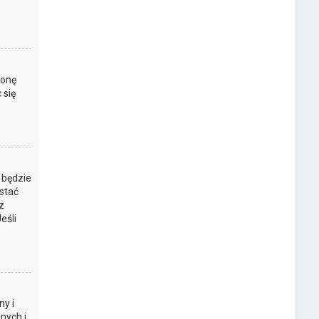
ronę
 się
 będzie
stać
z
eśli
y i
nych i