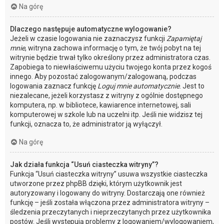
Na górę
Dlaczego następuje automatyczne wylogowanie?
Jeżeli w czasie logowania nie zaznaczysz funkcji
Zapamiętaj
mnie
, witryna zachowa informację o tym, że twój pobyt na tej
witrynie będzie trwał tylko określony przez administratora czas.
Zapobiega to niewłaściwemu użyciu twojego konta przez kogoś
innego. Aby pozostać zalogowanym/zalogowaną, podczas
logowania zaznacz funkcję
Loguj mnie automatycznie
. Jest to
niezalecane, jeżeli korzystasz z witryny z ogólnie dostępnego
komputera, np. w bibliotece, kawiarence internetowej, sali
komputerowej w szkole lub na uczelni itp. Jeśli nie widzisz tej
funkcji, oznacza to, że administrator ją wyłączył.
Na górę
Jak działa funkcja “Usuń ciasteczka witryny”?
Funkcja “Usuń ciasteczka witryny” usuwa wszystkie ciasteczka
utworzone przez phpBB dzięki, którym użytkownik jest
autoryzowany i logowany do witryny. Dostarczają one również
funkcję – jeśli została włączona przez administratora witryny –
śledzenia przeczytanych i nieprzeczytanych przez użytkownika
postów. Jeśli występują problemy z logowaniem/wylogowaniem,