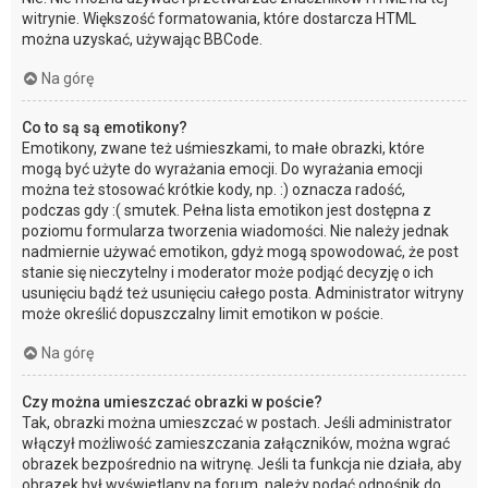
witrynie. Większość formatowania, które dostarcza HTML
można uzyskać, używając BBCode.
Na górę
Co to są są emotikony?
Emotikony, zwane też uśmieszkami, to małe obrazki, które
mogą być użyte do wyrażania emocji. Do wyrażania emocji
można też stosować krótkie kody, np. :) oznacza radość,
podczas gdy :( smutek. Pełna lista emotikon jest dostępna z
poziomu formularza tworzenia wiadomości. Nie należy jednak
nadmiernie używać emotikon, gdyż mogą spowodować, że post
stanie się nieczytelny i moderator może podjąć decyzję o ich
usunięciu bądź też usunięciu całego posta. Administrator witryny
może określić dopuszczalny limit emotikon w poście.
Na górę
Czy można umieszczać obrazki w poście?
Tak, obrazki można umieszczać w postach. Jeśli administrator
włączył możliwość zamieszczania załączników, można wgrać
obrazek bezpośrednio na witrynę. Jeśli ta funkcja nie działa, aby
obrazek był wyświetlany na forum, należy podać odnośnik do