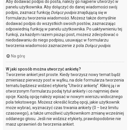
Aby dodawać podpis do posta, należy go najpierw utworzyć w
panelu użytkownika. Aby dołączyć do danej wiadomości swój
podpis, zaznacz funkcję
Dołącz podpis
znajdującą się w
formularzu tworzenia wiadomości. Możesz także domyślnie
dodawać podpis do wszystkich swoich postów, zaznaczając
odpowiednią funkcję w panelu użytkownika. Po uaktywnieniu tej
funkcji, za każdym razem pisząc post, możesz zdecydować o
niedodawaniu do niego podpisu, usuwając w formularzu
tworzenia wiadomości zaznaczenie z pola
Dołącz podpis
.
Na górę
W jaki sposób można utworzyć ankietę?
Tworzenie ankiet jest proste. Kiedy tworzysz nowy temat bądź
zmieniasz pierwszy post w wątku, na dole formularza tworzenia
tematu będziesz widzieć etykietę “Utwórz ankietę”. Kliknij ją i w
otworzonym formularzu podaj tytuł ankiety i co najmniej dwie
opcje. Każdą opcję należy wpisać w nowym wierszu widocznego
pola tekstowego. Możesz określić liczbę opcji, jakie użytkownik
może wybrać, wyznaczyć czas trwania ankiety (0 – bez limitu
czasowego), a także umożliwić użytkownikom zmianę wcześniej
oddanego głosu. Jeśli nie widzisz etykiety, prawdopodobnie nie
masz uprawnień do tworzenia ankiet.