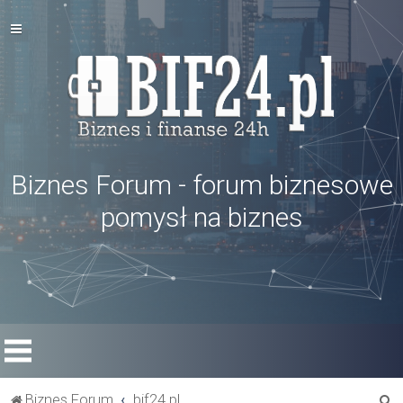
Biznes Forum - forum biznesowe
pomysł na biznes
S
Biznes Forum
bif24.pl