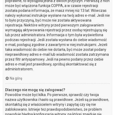
poprawne, to wystąpiła jedna z dwóch przyczyn. Pierwszą z nich
może być włączona funkcja COPPA, a w czasie rejestracji
została podana informacja, że masz mniej niż 13 lat. Wówczas
należy wykonać instrukcje wysłane na twój adres e-mail. Jeśli nie
to było przyczyną, być może nie została aktywowana
rejestracja. Niektóre witryny przed pierwszym zalogowaniem
wymagają aktywowania rejestracji przez osobę rejestrującą się
lub przez administratora. Informacja o tym była wyświetlona
podczas rejestracji. Jeśli została wysłana do ciebie wiadomość
e-mail, postępuj zgodnie z zawartymi w niej instrukcjami. Jeżeli
taka wiadomość do ciebie nie dotarła, być może został podany
nieprawidłowy adres e-mail lub wiadomość została zatrzymana
przez filtr antyspamowy. Jeśli na pewno podany przez ciebie
adres e-mail jest prawidłowy, spróbuj skontaktować się z
administratorem.
Na górę
Dlaczego nie mogę się zalogować?
Powodów może być kilka. Po pierwsze, sprawdź czy twoja
nazwa użytkownika i hasło są prawidłowe. Jeżeli są prawidłowe,
skontaktuj się z właścicielem witryny i zapytaj czy cię nie
zablokowano. Istnieje też prawdopodobieństwo, że problem
powoduje błędna konfiguracja witryny, na której znajduje się