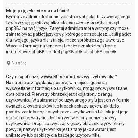
Mojego języka nie ma na liście!
Być może administrator nie zainstalował pakietu zawierającego
twoją wersję językową albo nikt jeszcze nie przetłumaczył
phpBB3 na twój język. Zapytaj administratora witryny czy może
zainstalować pakiet językowy, którego potrzebujesz. Jeśli pakiet
dla twojego języka nie istnieje, może spróbujesz go utworzyć.
Więcej informacji na ten temat można znaleźć na stronie
internetowej phpBB Limited
phpBB.pl
® lub
phpBB.com
®
Na górę
Czym są obrazki wyświetlane obok nazwy użytkownika?
Na stronie przeglądania postów, w miejscu, gdzie są
wyświetlane informacje o użytkowniku, mogą być wyświetlane
dwa obrazki. Pierwszy obrazek jest skojarzony z rangą
użytkownika. W zależności od używanego stylu jest on w formie
gwiazdek, kwadracików lub kropek pokazujących, jak dużo
postów zostało napisanych przez użytkownika lub jaki jest jego
status na tej witrynie. Jest on wyświetlany poniżej nazwy
użytkownika. Drugi, zazwyczaj większy obrazek, wyświetlany
powyżej nazwy użytkownika jest znany jako awatar i jest
unikatowy lub osobisty dla każdego użytkownika.