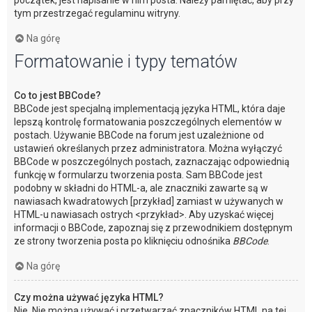
początek, jest napisanie w nim posta. Należy pamiętać, aby przy
tym przestrzegać regulaminu witryny.
Na górę
Formatowanie i typy tematów
Co to jest BBCode?
BBCode jest specjalną implementacją języka HTML, która daje
lepszą kontrolę formatowania poszczególnych elementów w
postach. Używanie BBCode na forum jest uzależnione od
ustawień określanych przez administratora. Można wyłączyć
BBCode w poszczególnych postach, zaznaczając odpowiednią
funkcję w formularzu tworzenia posta. Sam BBCode jest
podobny w składni do HTML-a, ale znaczniki zawarte są w
nawiasach kwadratowych [przykład] zamiast w używanych w
HTML-u nawiasach ostrych <przykład>. Aby uzyskać więcej
informacji o BBCode, zapoznaj się z przewodnikiem dostępnym
ze strony tworzenia posta po kliknięciu odnośnika
BBCode
.
Na górę
Czy można używać języka HTML?
Nie. Nie można używać i przetwarzać znaczników HTML na tej