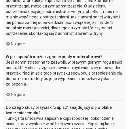
administrator zaleca zapoznanie się z nimi. Jeśli ktoś ich nie
przestrzegał, może otrzymać ostrzeżenie. O udzieleniu
ostrzeżenia decyduje administrator witryny. phpBB Limited nie
ma nic wspólnego z ostrzeżeniami udzielanymi na tej witrynie i
nie ponosi żadnej odpowiedzialności związanej z nimi. Jeśli
nadal nie masz jasności, dlaczego otrzymałeś/otrzymałaś
ostrzeżenie, skontaktuj się z administratorem witryny.
Na górę
W jaki sposób można zgłosić posty moderatorowi?
Jeśli administrator na to zezwolił, w prawym górnym rogu treści
posta, który chcesz zgłosić, powinien być widoczny odpowiedni
przycisk. Naciśnięcie tego przycisku spowoduje przeniesienie cię
do formularza, który po jego wypełnieniu umożliwi wysłanie
zgłoszenia.
Na górę
Do czego służy przycisk “Zapisz” znajdujący się w oknie
tworzenia tematu?
Funkcja ta umożliwia zapisanie kopii roboczej i dokończenie
pisania oraz wysłanie w późniejszym czasie. Zapisaną kopię