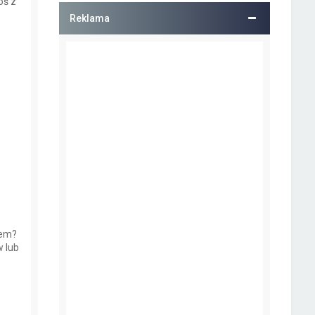
oś z
Reklama
iem?
 lub