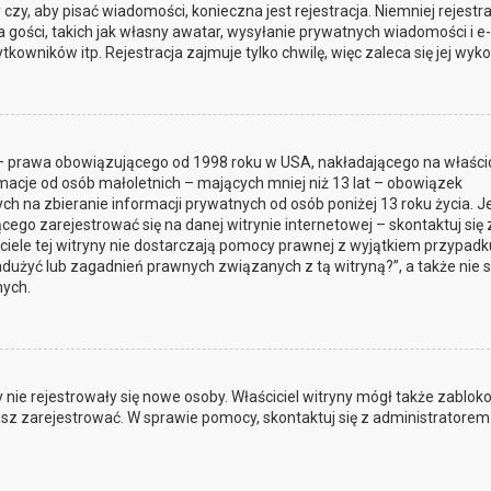
czy, aby pisać wiadomości, konieczna jest rejestracja. Niemniej rejestra
gości, takich jak własny awatar, wysyłanie prywatnych wiadomości i e-
owników itp. Rejestracja zajmuje tylko chwilę, więc zaleca się jej wyko
t – prawa obowiązującego od 1998 roku w USA, nakładającego na właścic
rmacje od osób małoletnich – mających mniej niż 13 lat – obowiązek
 na zbieranie informacji prywatnych od osób poniżej 13 roku życia. Je
cego zarejestrować się na danej witrynie internetowej – skontaktuj się 
iciele tej witryny nie dostarczają pomocy prawnej z wyjątkiem przypadk
dużyć lub zagadnień prawnych związanych z tą witryną?”, a także nie 
ych.
by nie rejestrowały się nowe osoby. Właściciel witryny mógł także zablo
jesz zarejestrować. W sprawie pomocy, skontaktuj się z administratorem