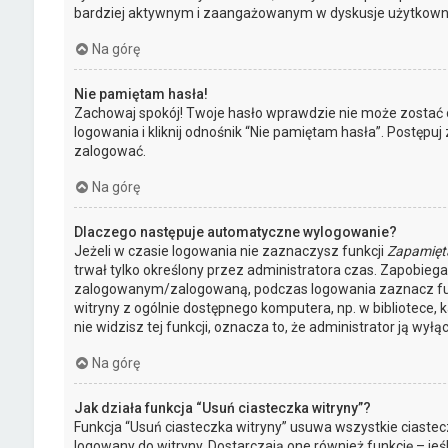
bardziej aktywnym i zaangażowanym w dyskusje użytkown
Na górę
Nie pamiętam hasła!
Zachowaj spokój! Twoje hasło wprawdzie nie może zostać 
logowania i kliknij odnośnik “Nie pamiętam hasła”. Postępu
zalogować.
Na górę
Dlaczego następuje automatyczne wylogowanie?
Jeżeli w czasie logowania nie zaznaczysz funkcji
Zapamięt
trwał tylko określony przez administratora czas. Zapobie
zalogowanym/zalogowaną, podczas logowania zaznacz f
witryny z ogólnie dostępnego komputera, np. w bibliotece, k
nie widzisz tej funkcji, oznacza to, że administrator ją wyłąc
Na górę
Jak działa funkcja “Usuń ciasteczka witryny”?
Funkcja “Usuń ciasteczka witryny” usuwa wszystkie ciaste
logowany do witryny. Dostarczają one również funkcję – jeś