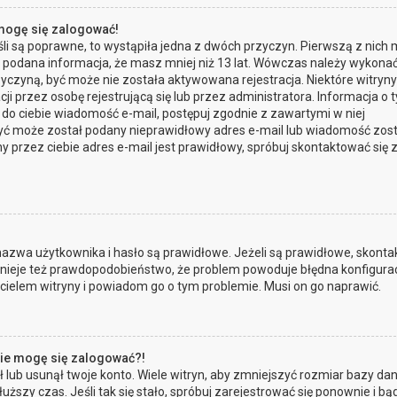
 mogę się zalogować!
li są poprawne, to wystąpiła jedna z dwóch przyczyn. Pierwszą z nich
a podana informacja, że masz mniej niż 13 lat. Wówczas należy wykona
przyczyną, być może nie została aktywowana rejestracja. Niektóre witryn
przez osobę rejestrującą się lub przez administratora. Informacja o 
a do ciebie wiadomość e-mail, postępuj zgodnie z zawartymi w niej
, być może został podany nieprawidłowy adres e-mail lub wiadomość zos
 przez ciebie adres e-mail jest prawidłowy, spróbuj skontaktować się 
zwa użytkownika i hasło są prawidłowe. Jeżeli są prawidłowe, skontak
Istnieje też prawdopodobieństwo, że problem powoduje błędna konfigura
ścicielem witryny i powiadom go o tym problemie. Musi on go naprawić.
 nie mogę się zalogować?!
lub usunął twoje konto. Wiele witryn, aby zmniejszyć rozmiar bazy dan
łuższy czas. Jeśli tak się stało, spróbuj zarejestrować się ponownie i bą