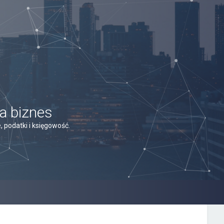
a biznes
 podatki i księgowość.