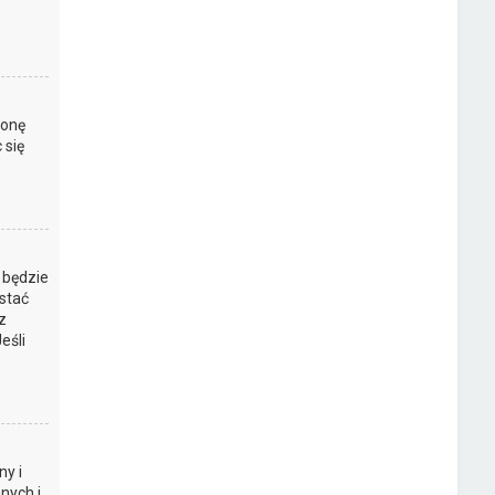
ronę
 się
 będzie
stać
z
eśli
y i
nych i