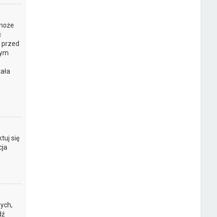
 może
ć
y przed
tym
tała
z
tuj się
cja
ych,
dź