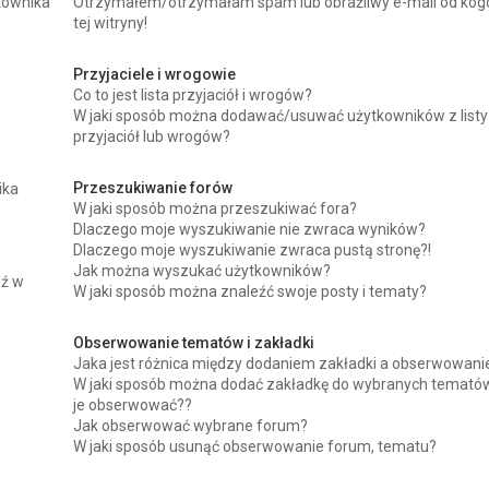
kownika
Otrzymałem/otrzymałam spam lub obraźliwy e-mail od kog
tej witryny!
Przyjaciele i wrogowie
Co to jest lista przyjaciół i wrogów?
W jaki sposób można dodawać/usuwać użytkowników z listy
przyjaciół lub wrogów?
Przeszukiwanie forów
ika
W jaki sposób można przeszukiwać fora?
Dlaczego moje wyszukiwanie nie zwraca wyników?
Dlaczego moje wyszukiwanie zwraca pustą stronę?!
Jak można wyszukać użytkowników?
dź w
W jaki sposób można znaleźć swoje posty i tematy?
Obserwowanie tematów i zakładki
Jaka jest różnica między dodaniem zakładki a obserwowan
W jaki sposób można dodać zakładkę do wybranych tematów
je obserwować??
Jak obserwować wybrane forum?
W jaki sposób usunąć obserwowanie forum, tematu?