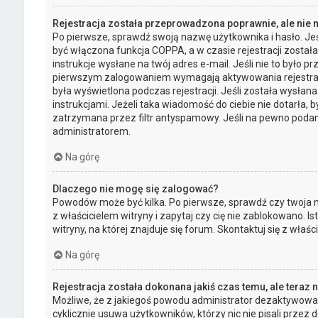
Rejestracja została przeprowadzona poprawnie, ale nie
Po pierwsze, sprawdź swoją nazwę użytkownika i hasło. Jeś
być włączona funkcja COPPA, a w czasie rejestracji został
instrukcje wysłane na twój adres e-mail. Jeśli nie to było 
pierwszym zalogowaniem wymagają aktywowania rejestracji 
była wyświetlona podczas rejestracji. Jeśli została wysłan
instrukcjami. Jeżeli taka wiadomość do ciebie nie dotarła
zatrzymana przez filtr antyspamowy. Jeśli na pewno podany
administratorem.
Na górę
Dlaczego nie mogę się zalogować?
Powodów może być kilka. Po pierwsze, sprawdź czy twoja na
z właścicielem witryny i zapytaj czy cię nie zablokowano. 
witryny, na której znajduje się forum. Skontaktuj się z wła
Na górę
Rejestracja została dokonana jakiś czas temu, ale teraz
Możliwe, że z jakiegoś powodu administrator dezaktywował 
cyklicznie usuwa użytkowników, którzy nic nie pisali przez d