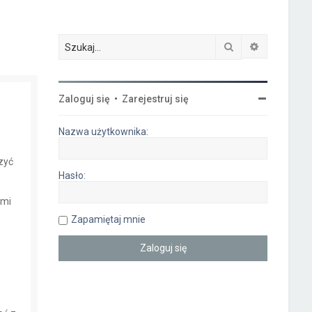
Szukaj
Wyszukiwa
Zaloguj się
•
Zarejestruj się
Nazwa użytkownika:
czyć
Hasło:
ymi
Zapamiętaj mnie