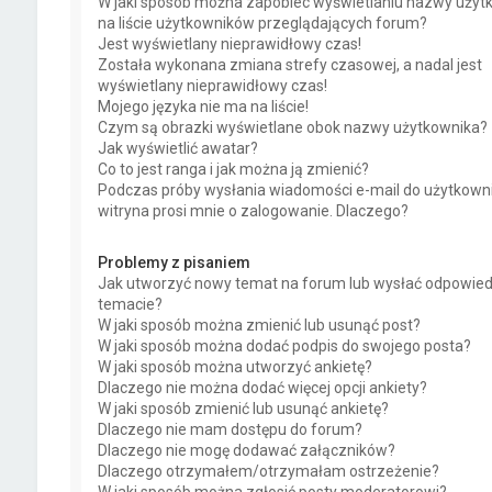
W jaki sposób można zapobiec wyświetlaniu nazwy użyt
na liście użytkowników przeglądających forum?
Jest wyświetlany nieprawidłowy czas!
Została wykonana zmiana strefy czasowej, a nadal jest
wyświetlany nieprawidłowy czas!
Mojego języka nie ma na liście!
Czym są obrazki wyświetlane obok nazwy użytkownika?
Jak wyświetlić awatar?
Co to jest ranga i jak można ją zmienić?
Podczas próby wysłania wiadomości e-mail do użytkown
witryna prosi mnie o zalogowanie. Dlaczego?
Problemy z pisaniem
Jak utworzyć nowy temat na forum lub wysłać odpowie
temacie?
W jaki sposób można zmienić lub usunąć post?
W jaki sposób można dodać podpis do swojego posta?
W jaki sposób można utworzyć ankietę?
Dlaczego nie można dodać więcej opcji ankiety?
W jaki sposób zmienić lub usunąć ankietę?
Dlaczego nie mam dostępu do forum?
Dlaczego nie mogę dodawać załączników?
Dlaczego otrzymałem/otrzymałam ostrzeżenie?