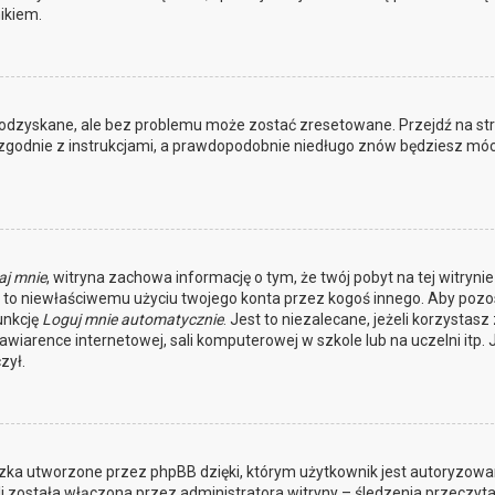
ikiem.
odzyskane, ale bez problemu może zostać zresetowane. Przejdź na st
j zgodnie z instrukcjami, a prawdopodobnie niedługo znów będziesz móc
aj mnie
, witryna zachowa informację o tym, że twój pobyt na tej witrynie
ga to niewłaściwemu użyciu twojego konta przez kogoś innego. Aby pozo
unkcję
Loguj mnie automatycznie
. Jest to niezalecane, jeżeli korzystasz 
awiarence internetowej, sali komputerowej w szkole lub na uczelni itp. J
zył.
czka utworzone przez phpBB dzięki, którym użytkownik jest autoryzowan
li została włączona przez administratora witryny – śledzenia przeczyta