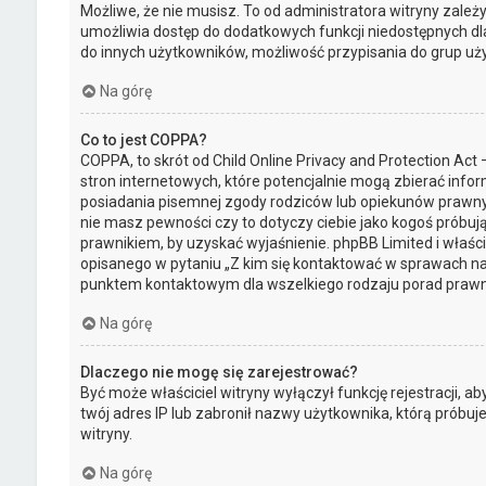
Możliwe, że nie musisz. To od administratora witryny zależy 
umożliwia dostęp do dodatkowych funkcji niedostępnych dla 
do innych użytkowników, możliwość przypisania do grup użytk
Na górę
Co to jest COPPA?
COPPA, to skrót od Child Online Privacy and Protection Ac
stron internetowych, które potencjalnie mogą zbierać info
posiadania pisemnej zgody rodziców lub opiekunów prawnych
nie masz pewności czy to dotyczy ciebie jako kogoś próbują
prawnikiem, by uzyskać wyjaśnienie. phpBB Limited i właśc
opisanego w pytaniu „Z kim się kontaktować w sprawach na
punktem kontaktowym dla wszelkiego rodzaju porad prawn
Na górę
Dlaczego nie mogę się zarejestrować?
Być może właściciel witryny wyłączył funkcję rejestracji, a
twój adres IP lub zabronił nazwy użytkownika, którą próbu
witryny.
Na górę