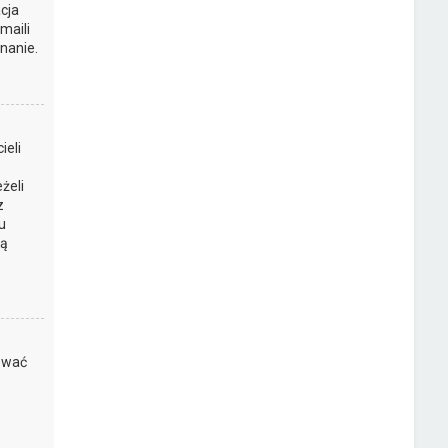
cja
maili
nanie.
ieli
żeli
z
u
są
kować