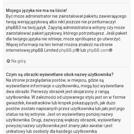
Mojego języka nie ma na liście!
Być może administrator nie zainstalował pakietu zawierającego
twoją wersję językową albo nikt jeszcze nie przetłumaczył
phpBB3 na twój język. Zapytaj administratora witryny czy może
zainstalować pakiet językowy, którego potrzebujesz. Jeśli pakiet
dla twojego języka nie istnieje, może spróbujesz go utworzyć.
Więcej informacji na ten temat można znaleźć na stronie
internetowej phpBB Limited
phpBB.pl
® lub
phpBB.com
®
Na górę
Czym są obrazki wyświetlane obok nazwy użytkownika?
Na stronie przeglądania postów, w miejscu, gdzie są
wyświetlane informacje o użytkowniku, mogą być wyświetlane
dwa obrazki. Pierwszy obrazek jest skojarzony z rangą
użytkownika. W zależności od używanego stylu jest on w formie
gwiazdek, kwadracików lub kropek pokazujących, jak dużo
postów zostało napisanych przez użytkownika lub jaki jest jego
status na tej witrynie. Jest on wyświetlany poniżej nazwy
użytkownika. Drugi, zazwyczaj większy obrazek, wyświetlany
powyżej nazwy użytkownika jest znany jako awatar i jest
unikatowy lub osobisty dla każdego użytkownika.