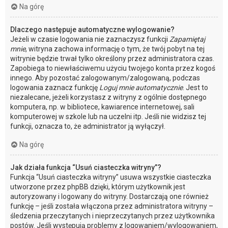
Na górę
Dlaczego następuje automatyczne wylogowanie?
Jeżeli w czasie logowania nie zaznaczysz funkcji
Zapamiętaj
mnie
, witryna zachowa informację o tym, że twój pobyt na tej
witrynie będzie trwał tylko określony przez administratora czas.
Zapobiega to niewłaściwemu użyciu twojego konta przez kogoś
innego. Aby pozostać zalogowanym/zalogowaną, podczas
logowania zaznacz funkcję
Loguj mnie automatycznie
. Jest to
niezalecane, jeżeli korzystasz z witryny z ogólnie dostępnego
komputera, np. w bibliotece, kawiarence internetowej, sali
komputerowej w szkole lub na uczelni itp. Jeśli nie widzisz tej
funkcji, oznacza to, że administrator ją wyłączył.
Na górę
Jak działa funkcja “Usuń ciasteczka witryny”?
Funkcja “Usuń ciasteczka witryny” usuwa wszystkie ciasteczka
utworzone przez phpBB dzięki, którym użytkownik jest
autoryzowany i logowany do witryny. Dostarczają one również
funkcję – jeśli została włączona przez administratora witryny –
śledzenia przeczytanych i nieprzeczytanych przez użytkownika
postów. Jeśli występują problemy z logowaniem/wylogowaniem,