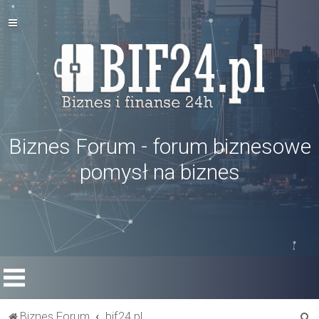
Biznes Forum - forum biznesowe
pomysł na biznes
S
Biznes Forum
bif24.pl