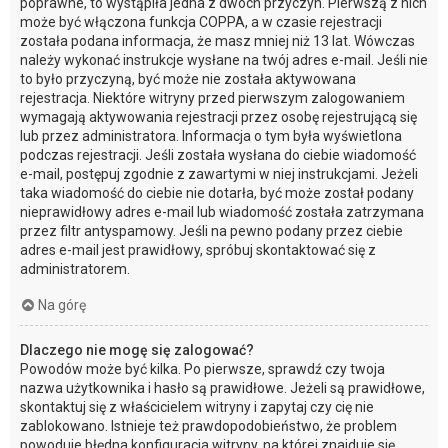
poprawne, to wystąpiła jedna z dwóch przyczyn. Pierwszą z nich
może być włączona funkcja COPPA, a w czasie rejestracji
została podana informacja, że masz mniej niż 13 lat. Wówczas
należy wykonać instrukcje wysłane na twój adres e-mail. Jeśli nie
to było przyczyną, być może nie została aktywowana
rejestracja. Niektóre witryny przed pierwszym zalogowaniem
wymagają aktywowania rejestracji przez osobę rejestrującą się
lub przez administratora. Informacja o tym była wyświetlona
podczas rejestracji. Jeśli została wysłana do ciebie wiadomość
e-mail, postępuj zgodnie z zawartymi w niej instrukcjami. Jeżeli
taka wiadomość do ciebie nie dotarła, być może został podany
nieprawidłowy adres e-mail lub wiadomość została zatrzymana
przez filtr antyspamowy. Jeśli na pewno podany przez ciebie
adres e-mail jest prawidłowy, spróbuj skontaktować się z
administratorem.
Na górę
Dlaczego nie mogę się zalogować?
Powodów może być kilka. Po pierwsze, sprawdź czy twoja
nazwa użytkownika i hasło są prawidłowe. Jeżeli są prawidłowe,
skontaktuj się z właścicielem witryny i zapytaj czy cię nie
zablokowano. Istnieje też prawdopodobieństwo, że problem
powoduje błędna konfiguracja witryny, na której znajduje się