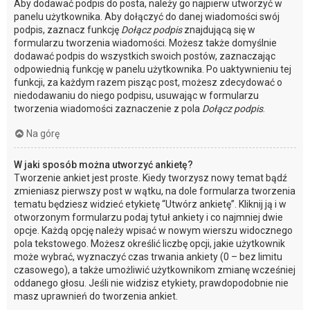
Aby dodawać podpis do posta, należy go najpierw utworzyć w
panelu użytkownika. Aby dołączyć do danej wiadomości swój
podpis, zaznacz funkcję
Dołącz podpis
znajdującą się w
formularzu tworzenia wiadomości. Możesz także domyślnie
dodawać podpis do wszystkich swoich postów, zaznaczając
odpowiednią funkcję w panelu użytkownika. Po uaktywnieniu tej
funkcji, za każdym razem pisząc post, możesz zdecydować o
niedodawaniu do niego podpisu, usuwając w formularzu
tworzenia wiadomości zaznaczenie z pola
Dołącz podpis
.
Na górę
W jaki sposób można utworzyć ankietę?
Tworzenie ankiet jest proste. Kiedy tworzysz nowy temat bądź
zmieniasz pierwszy post w wątku, na dole formularza tworzenia
tematu będziesz widzieć etykietę “Utwórz ankietę”. Kliknij ją i w
otworzonym formularzu podaj tytuł ankiety i co najmniej dwie
opcje. Każdą opcję należy wpisać w nowym wierszu widocznego
pola tekstowego. Możesz określić liczbę opcji, jakie użytkownik
może wybrać, wyznaczyć czas trwania ankiety (0 – bez limitu
czasowego), a także umożliwić użytkownikom zmianę wcześniej
oddanego głosu. Jeśli nie widzisz etykiety, prawdopodobnie nie
masz uprawnień do tworzenia ankiet.