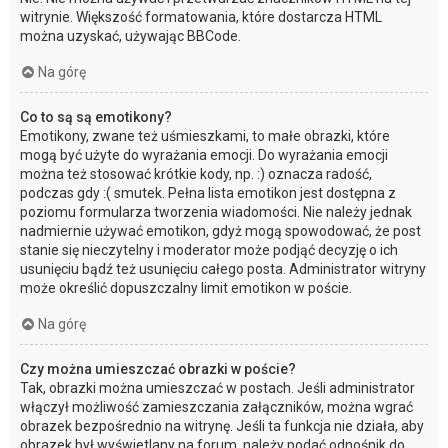
witrynie. Większość formatowania, które dostarcza HTML
można uzyskać, używając BBCode.
Na górę
Co to są są emotikony?
Emotikony, zwane też uśmieszkami, to małe obrazki, które
mogą być użyte do wyrażania emocji. Do wyrażania emocji
można też stosować krótkie kody, np. :) oznacza radość,
podczas gdy :( smutek. Pełna lista emotikon jest dostępna z
poziomu formularza tworzenia wiadomości. Nie należy jednak
nadmiernie używać emotikon, gdyż mogą spowodować, że post
stanie się nieczytelny i moderator może podjąć decyzję o ich
usunięciu bądź też usunięciu całego posta. Administrator witryny
może określić dopuszczalny limit emotikon w poście.
Na górę
Czy można umieszczać obrazki w poście?
Tak, obrazki można umieszczać w postach. Jeśli administrator
włączył możliwość zamieszczania załączników, można wgrać
obrazek bezpośrednio na witrynę. Jeśli ta funkcja nie działa, aby
obrazek był wyświetlany na forum, należy podać odnośnik do