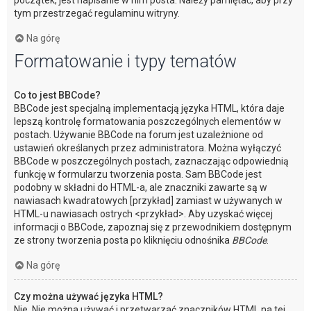
początek, jest napisanie w nim posta. Należy pamiętać, aby przy
tym przestrzegać regulaminu witryny.
Na górę
Formatowanie i typy tematów
Co to jest BBCode?
BBCode jest specjalną implementacją języka HTML, która daje
lepszą kontrolę formatowania poszczególnych elementów w
postach. Używanie BBCode na forum jest uzależnione od
ustawień określanych przez administratora. Można wyłączyć
BBCode w poszczególnych postach, zaznaczając odpowiednią
funkcję w formularzu tworzenia posta. Sam BBCode jest
podobny w składni do HTML-a, ale znaczniki zawarte są w
nawiasach kwadratowych [przykład] zamiast w używanych w
HTML-u nawiasach ostrych <przykład>. Aby uzyskać więcej
informacji o BBCode, zapoznaj się z przewodnikiem dostępnym
ze strony tworzenia posta po kliknięciu odnośnika
BBCode
.
Na górę
Czy można używać języka HTML?
Nie. Nie można używać i przetwarzać znaczników HTML na tej