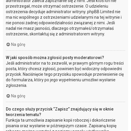
administrator zaleca zapoznanie się z nimi. Jeśli ktoś ich nie
przestrzegał, może otrzymać ostrzeżenie. O udzieleniu
ostrzeżenia decyduje administrator witryny. phpBB Limited nie
ma nic wspólnego z ostrzeżeniami udzielanymi na tej witrynie i
nie ponosi żadnej odpowiedzialności związanej z nimi. Jeśli
nadal nie masz jasności, dlaczego otrzymałeś/otrzymałaś
ostrzeżenie, skontaktuj się z administratorem witryny.
Na górę
W jaki sposób można zgłosić posty moderatorowi?
Jeśli administrator na to zezwolił, w prawym górnym rogu treści
posta, który chcesz zgłosić, powinien być widoczny odpowiedni
przycisk. Naciśnięcie tego przycisku spowoduje przeniesienie cię
do formularza, który po jego wypełnieniu umożliwi wysłanie
zgłoszenia.
Na górę
Do czego służy przycisk “Zapisz” znajdujący się w oknie
tworzenia tematu?
Funkcja ta umożliwia zapisanie kopii roboczej i dokończenie
pisania oraz wysłanie w późniejszym czasie. Zapisaną kopię