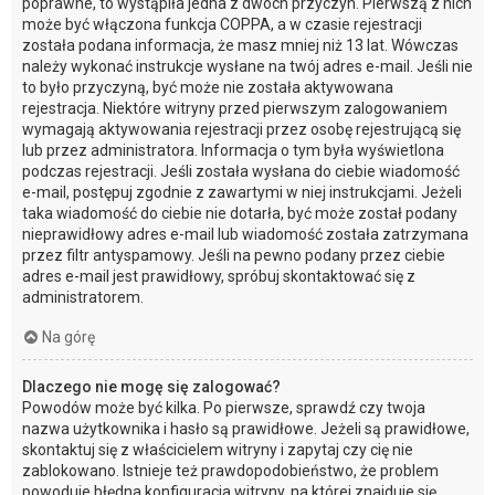
poprawne, to wystąpiła jedna z dwóch przyczyn. Pierwszą z nich
może być włączona funkcja COPPA, a w czasie rejestracji
została podana informacja, że masz mniej niż 13 lat. Wówczas
należy wykonać instrukcje wysłane na twój adres e-mail. Jeśli nie
to było przyczyną, być może nie została aktywowana
rejestracja. Niektóre witryny przed pierwszym zalogowaniem
wymagają aktywowania rejestracji przez osobę rejestrującą się
lub przez administratora. Informacja o tym była wyświetlona
podczas rejestracji. Jeśli została wysłana do ciebie wiadomość
e-mail, postępuj zgodnie z zawartymi w niej instrukcjami. Jeżeli
taka wiadomość do ciebie nie dotarła, być może został podany
nieprawidłowy adres e-mail lub wiadomość została zatrzymana
przez filtr antyspamowy. Jeśli na pewno podany przez ciebie
adres e-mail jest prawidłowy, spróbuj skontaktować się z
administratorem.
Na górę
Dlaczego nie mogę się zalogować?
Powodów może być kilka. Po pierwsze, sprawdź czy twoja
nazwa użytkownika i hasło są prawidłowe. Jeżeli są prawidłowe,
skontaktuj się z właścicielem witryny i zapytaj czy cię nie
zablokowano. Istnieje też prawdopodobieństwo, że problem
powoduje błędna konfiguracja witryny, na której znajduje się