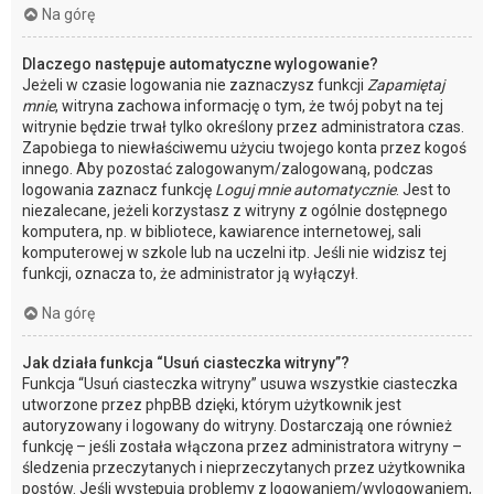
Na górę
Dlaczego następuje automatyczne wylogowanie?
Jeżeli w czasie logowania nie zaznaczysz funkcji
Zapamiętaj
mnie
, witryna zachowa informację o tym, że twój pobyt na tej
witrynie będzie trwał tylko określony przez administratora czas.
Zapobiega to niewłaściwemu użyciu twojego konta przez kogoś
innego. Aby pozostać zalogowanym/zalogowaną, podczas
logowania zaznacz funkcję
Loguj mnie automatycznie
. Jest to
niezalecane, jeżeli korzystasz z witryny z ogólnie dostępnego
komputera, np. w bibliotece, kawiarence internetowej, sali
komputerowej w szkole lub na uczelni itp. Jeśli nie widzisz tej
funkcji, oznacza to, że administrator ją wyłączył.
Na górę
Jak działa funkcja “Usuń ciasteczka witryny”?
Funkcja “Usuń ciasteczka witryny” usuwa wszystkie ciasteczka
utworzone przez phpBB dzięki, którym użytkownik jest
autoryzowany i logowany do witryny. Dostarczają one również
funkcję – jeśli została włączona przez administratora witryny –
śledzenia przeczytanych i nieprzeczytanych przez użytkownika
postów. Jeśli występują problemy z logowaniem/wylogowaniem,