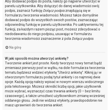
Aby dodawać podpis do posta, należy go najpierw utworzyć w
panelu użytkownika. Aby dołączyć do danej wiadomości swój
podpis, zaznacz funkcję
Dołącz podpis
znajdującą się w
formularzu tworzenia wiadomości. Możesz także domyślnie
dodawać podpis do wszystkich swoich postów, zaznaczając
odpowiednią funkcję w panelu użytkownika. Po uaktywnieniu tej
funkcji, za każdym razem pisząc post, możesz zdecydować o
niedodawaniu do niego podpisu, usuwając w formularzu
tworzenia wiadomości zaznaczenie z pola
Dołącz podpis
.
Na górę
W jaki sposób można utworzyć ankietę?
Tworzenie ankiet jest proste. Kiedy tworzysz nowy temat bądź
zmieniasz pierwszy post w wątku, na dole formularza tworzenia
tematu będziesz widzieć etykietę “Utwórz ankietę”. Kliknij ją i w
otworzonym formularzu podaj tytuł ankiety i co najmniej dwie
opcje. Każdą opcję należy wpisać w nowym wierszu widocznego
pola tekstowego. Możesz określić liczbę opcji, jakie użytkownik
może wybrać, wyznaczyć czas trwania ankiety (0 – bez limitu
czasowego), a także umożliwić użytkownikom zmianę wcześniej
oddanego głosu. Jeśli nie widzisz etykiety, prawdopodobnie nie
masz uprawnień do tworzenia ankiet.