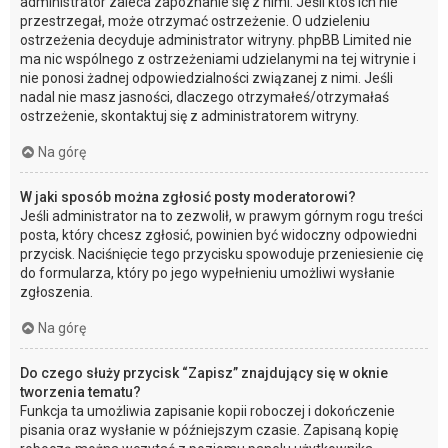
administrator zaleca zapoznanie się z nimi. Jeśli ktoś ich nie
przestrzegał, może otrzymać ostrzeżenie. O udzieleniu
ostrzeżenia decyduje administrator witryny. phpBB Limited nie
ma nic wspólnego z ostrzeżeniami udzielanymi na tej witrynie i
nie ponosi żadnej odpowiedzialności związanej z nimi. Jeśli
nadal nie masz jasności, dlaczego otrzymałeś/otrzymałaś
ostrzeżenie, skontaktuj się z administratorem witryny.
Na górę
W jaki sposób można zgłosić posty moderatorowi?
Jeśli administrator na to zezwolił, w prawym górnym rogu treści
posta, który chcesz zgłosić, powinien być widoczny odpowiedni
przycisk. Naciśnięcie tego przycisku spowoduje przeniesienie cię
do formularza, który po jego wypełnieniu umożliwi wysłanie
zgłoszenia.
Na górę
Do czego służy przycisk “Zapisz” znajdujący się w oknie
tworzenia tematu?
Funkcja ta umożliwia zapisanie kopii roboczej i dokończenie
pisania oraz wysłanie w późniejszym czasie. Zapisaną kopię