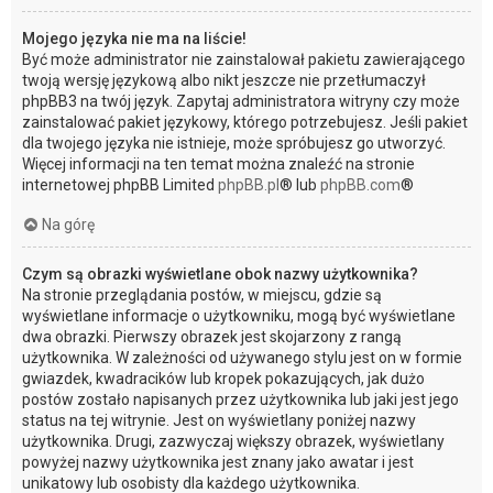
Mojego języka nie ma na liście!
Być może administrator nie zainstalował pakietu zawierającego
twoją wersję językową albo nikt jeszcze nie przetłumaczył
phpBB3 na twój język. Zapytaj administratora witryny czy może
zainstalować pakiet językowy, którego potrzebujesz. Jeśli pakiet
dla twojego języka nie istnieje, może spróbujesz go utworzyć.
Więcej informacji na ten temat można znaleźć na stronie
internetowej phpBB Limited
phpBB.pl
® lub
phpBB.com
®
Na górę
Czym są obrazki wyświetlane obok nazwy użytkownika?
Na stronie przeglądania postów, w miejscu, gdzie są
wyświetlane informacje o użytkowniku, mogą być wyświetlane
dwa obrazki. Pierwszy obrazek jest skojarzony z rangą
użytkownika. W zależności od używanego stylu jest on w formie
gwiazdek, kwadracików lub kropek pokazujących, jak dużo
postów zostało napisanych przez użytkownika lub jaki jest jego
status na tej witrynie. Jest on wyświetlany poniżej nazwy
użytkownika. Drugi, zazwyczaj większy obrazek, wyświetlany
powyżej nazwy użytkownika jest znany jako awatar i jest
unikatowy lub osobisty dla każdego użytkownika.