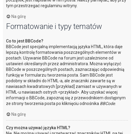
początek, jest napisanie w nim posta. Należy pamiętać, aby przy
tym przestrzegać regulaminu witryny.
Na górę
Formatowanie i typy tematów
Co to jest BBCode?
BBCode jest specjalną implementacją języka HTML, która daje
lepszą kontrolę formatowania poszczególnych elementów w
postach. Używanie BBCode na forum jest uzależnione od
ustawień określanych przez administratora. Można wyłączyć
BBCode w poszczególnych postach, zaznaczając odpowiednią
funkcję w formularzu tworzenia posta. Sam BBCode jest
podobny w składni do HTML-a, ale znaczniki zawarte są w
nawiasach kwadratowych [przykład] zamiast w używanych w
HTML-u nawiasach ostrych <przykład>. Aby uzyskać więcej
informacji o BBCode, zapoznaj się z przewodnikiem dostępnym
ze strony tworzenia posta po kliknięciu odnośnika
BBCode
.
Na górę
Czy można używać języka HTML?
Nie. Nie można używać i przetwarzać znaczników HTML na tej