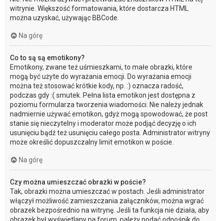
witrynie. Większość formatowania, które dostarcza HTML
można uzyskać, używając BBCode.
Na górę
Co to są są emotikony?
Emotikony, zwane też uśmieszkami, to małe obrazki, które
mogą być użyte do wyrażania emocji. Do wyrażania emocji
można też stosować krótkie kody, np. :) oznacza radość,
podczas gdy :( smutek. Pełna lista emotikon jest dostępna z
poziomu formularza tworzenia wiadomości. Nie należy jednak
nadmiernie używać emotikon, gdyż mogą spowodować, że post
stanie się nieczytelny i moderator może podjąć decyzję o ich
usunięciu bądź też usunięciu całego posta. Administrator witryny
może określić dopuszczalny limit emotikon w poście.
Na górę
Czy można umieszczać obrazki w poście?
Tak, obrazki można umieszczać w postach. Jeśli administrator
włączył możliwość zamieszczania załączników, można wgrać
obrazek bezpośrednio na witrynę. Jeśli ta funkcja nie działa, aby
obrazek był wyświetlany na forum, należy podać odnośnik do