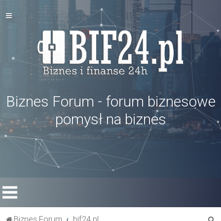
Biznes Forum - forum biznesowe
pomysł na biznes
S
Biznes Forum
bif24.pl