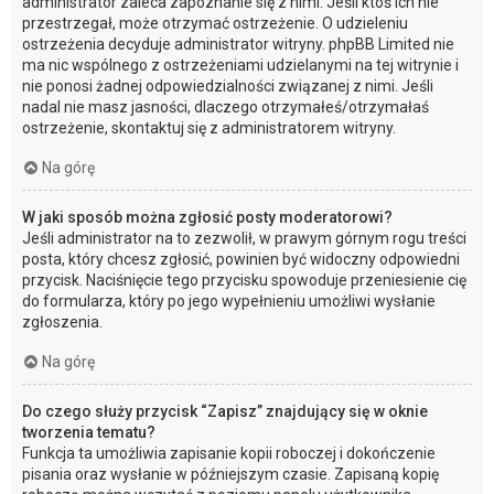
administrator zaleca zapoznanie się z nimi. Jeśli ktoś ich nie
przestrzegał, może otrzymać ostrzeżenie. O udzieleniu
ostrzeżenia decyduje administrator witryny. phpBB Limited nie
ma nic wspólnego z ostrzeżeniami udzielanymi na tej witrynie i
nie ponosi żadnej odpowiedzialności związanej z nimi. Jeśli
nadal nie masz jasności, dlaczego otrzymałeś/otrzymałaś
ostrzeżenie, skontaktuj się z administratorem witryny.
Na górę
W jaki sposób można zgłosić posty moderatorowi?
Jeśli administrator na to zezwolił, w prawym górnym rogu treści
posta, który chcesz zgłosić, powinien być widoczny odpowiedni
przycisk. Naciśnięcie tego przycisku spowoduje przeniesienie cię
do formularza, który po jego wypełnieniu umożliwi wysłanie
zgłoszenia.
Na górę
Do czego służy przycisk “Zapisz” znajdujący się w oknie
tworzenia tematu?
Funkcja ta umożliwia zapisanie kopii roboczej i dokończenie
pisania oraz wysłanie w późniejszym czasie. Zapisaną kopię