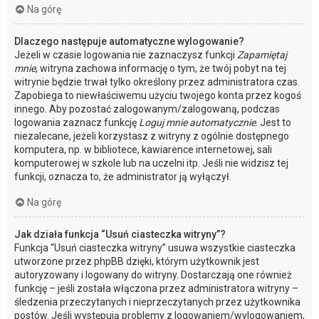
Na górę
Dlaczego następuje automatyczne wylogowanie?
Jeżeli w czasie logowania nie zaznaczysz funkcji
Zapamiętaj
mnie
, witryna zachowa informację o tym, że twój pobyt na tej
witrynie będzie trwał tylko określony przez administratora czas.
Zapobiega to niewłaściwemu użyciu twojego konta przez kogoś
innego. Aby pozostać zalogowanym/zalogowaną, podczas
logowania zaznacz funkcję
Loguj mnie automatycznie
. Jest to
niezalecane, jeżeli korzystasz z witryny z ogólnie dostępnego
komputera, np. w bibliotece, kawiarence internetowej, sali
komputerowej w szkole lub na uczelni itp. Jeśli nie widzisz tej
funkcji, oznacza to, że administrator ją wyłączył.
Na górę
Jak działa funkcja “Usuń ciasteczka witryny”?
Funkcja “Usuń ciasteczka witryny” usuwa wszystkie ciasteczka
utworzone przez phpBB dzięki, którym użytkownik jest
autoryzowany i logowany do witryny. Dostarczają one również
funkcję – jeśli została włączona przez administratora witryny –
śledzenia przeczytanych i nieprzeczytanych przez użytkownika
postów. Jeśli występują problemy z logowaniem/wylogowaniem,