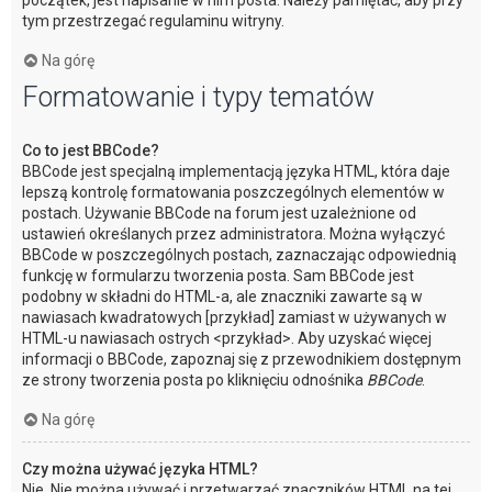
początek, jest napisanie w nim posta. Należy pamiętać, aby przy
tym przestrzegać regulaminu witryny.
Na górę
Formatowanie i typy tematów
Co to jest BBCode?
BBCode jest specjalną implementacją języka HTML, która daje
lepszą kontrolę formatowania poszczególnych elementów w
postach. Używanie BBCode na forum jest uzależnione od
ustawień określanych przez administratora. Można wyłączyć
BBCode w poszczególnych postach, zaznaczając odpowiednią
funkcję w formularzu tworzenia posta. Sam BBCode jest
podobny w składni do HTML-a, ale znaczniki zawarte są w
nawiasach kwadratowych [przykład] zamiast w używanych w
HTML-u nawiasach ostrych <przykład>. Aby uzyskać więcej
informacji o BBCode, zapoznaj się z przewodnikiem dostępnym
ze strony tworzenia posta po kliknięciu odnośnika
BBCode
.
Na górę
Czy można używać języka HTML?
Nie. Nie można używać i przetwarzać znaczników HTML na tej