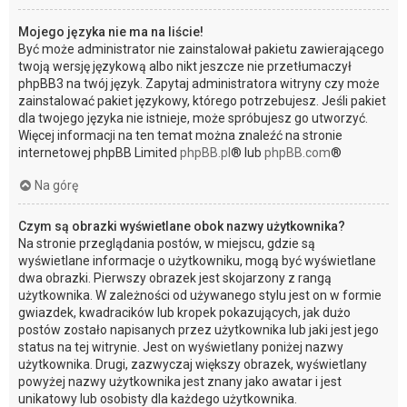
Mojego języka nie ma na liście!
Być może administrator nie zainstalował pakietu zawierającego
twoją wersję językową albo nikt jeszcze nie przetłumaczył
phpBB3 na twój język. Zapytaj administratora witryny czy może
zainstalować pakiet językowy, którego potrzebujesz. Jeśli pakiet
dla twojego języka nie istnieje, może spróbujesz go utworzyć.
Więcej informacji na ten temat można znaleźć na stronie
internetowej phpBB Limited
phpBB.pl
® lub
phpBB.com
®
Na górę
Czym są obrazki wyświetlane obok nazwy użytkownika?
Na stronie przeglądania postów, w miejscu, gdzie są
wyświetlane informacje o użytkowniku, mogą być wyświetlane
dwa obrazki. Pierwszy obrazek jest skojarzony z rangą
użytkownika. W zależności od używanego stylu jest on w formie
gwiazdek, kwadracików lub kropek pokazujących, jak dużo
postów zostało napisanych przez użytkownika lub jaki jest jego
status na tej witrynie. Jest on wyświetlany poniżej nazwy
użytkownika. Drugi, zazwyczaj większy obrazek, wyświetlany
powyżej nazwy użytkownika jest znany jako awatar i jest
unikatowy lub osobisty dla każdego użytkownika.