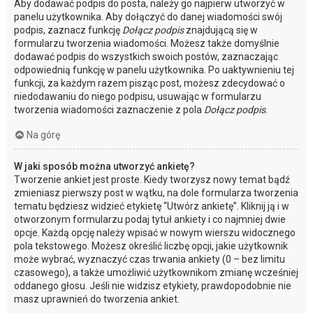
Aby dodawać podpis do posta, należy go najpierw utworzyć w
panelu użytkownika. Aby dołączyć do danej wiadomości swój
podpis, zaznacz funkcję
Dołącz podpis
znajdującą się w
formularzu tworzenia wiadomości. Możesz także domyślnie
dodawać podpis do wszystkich swoich postów, zaznaczając
odpowiednią funkcję w panelu użytkownika. Po uaktywnieniu tej
funkcji, za każdym razem pisząc post, możesz zdecydować o
niedodawaniu do niego podpisu, usuwając w formularzu
tworzenia wiadomości zaznaczenie z pola
Dołącz podpis
.
Na górę
W jaki sposób można utworzyć ankietę?
Tworzenie ankiet jest proste. Kiedy tworzysz nowy temat bądź
zmieniasz pierwszy post w wątku, na dole formularza tworzenia
tematu będziesz widzieć etykietę “Utwórz ankietę”. Kliknij ją i w
otworzonym formularzu podaj tytuł ankiety i co najmniej dwie
opcje. Każdą opcję należy wpisać w nowym wierszu widocznego
pola tekstowego. Możesz określić liczbę opcji, jakie użytkownik
może wybrać, wyznaczyć czas trwania ankiety (0 – bez limitu
czasowego), a także umożliwić użytkownikom zmianę wcześniej
oddanego głosu. Jeśli nie widzisz etykiety, prawdopodobnie nie
masz uprawnień do tworzenia ankiet.