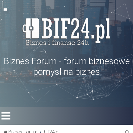
Biznes Forum - forum biznesowe
pomysł na biznes
S
Biznes Forum
bif24.pl