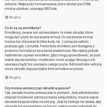
witrynie. Większość formatowania, które dostarcza HTML
można uzyskać, używając BBCode.
Na górę
Co to są są emotikony?
Emotikony, zwane też uśmieszkami, to małe obrazki, które
mogą być użyte do wyrażania emocji. Do wyrażania emocji
można też stosować krótkie kody, np. :) oznacza radość,
podczas gdy :( smutek. Pełna lista emotikon jest dostępna z
poziomu formularza tworzenia wiadomości. Nie należy jednak
nadmiernie używać emotikon, gdyż mogą spowodować, że post
stanie się nieczytelny i moderator może podjąć decyzję o ich
usunięciu bądź też usunięciu całego posta. Administrator witryny
może określić dopuszczalny limit emotikon w poście.
Na górę
Czy można umieszczać obrazki w poście?
Tak, obrazki można umieszczać w postach. Jeśli administrator
włączył możliwość zamieszczania załączników, można wgrać
obrazek bezpośrednio na witrynę. Jeśli ta funkcja nie działa, aby
obrazek był wyświetlany na forum, należy podać odnośnik do