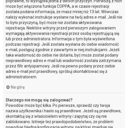
poprawne, to wystąpiła jedna z dwóch przyczyn. Pierwszą z nich
może być włączona funkcja COPPA, a w czasie rejestracji
została podana informacja, że masz mniej niż 13 lat. Wówczas
należy wykonać instrukcje wysłane na twój adres e-mail. Jeśli nie
to było przyczyną, być może nie została aktywowana
rejestracja. Niektóre witryny przed pierwszym zalogowaniem
wymagają aktywowania rejestracji przez osobę rejestrującą się
lub przez administratora. Informacja o tym była wyświetlona
podczas rejestracji. Jeśli została wysłana do ciebie wiadomość
e-mail, postępuj zgodnie z zawartymi w niej instrukcjami. Jeżeli
taka wiadomość do ciebie nie dotarła, być może został podany
nieprawidłowy adres e-mail lub wiadomość została zatrzymana
przez filtr antyspamowy. Jeśli na pewno podany przez ciebie
adres e-mail jest prawidłowy, spróbuj skontaktować się z
administratorem.
Na górę
Dlaczego nie mogę się zalogować?
Powodów może być kilka. Po pierwsze, sprawdź czy twoja
nazwa użytkownika i hasło są prawidłowe. Jeżeli są prawidłowe,
skontaktuj się z właścicielem witryny i zapytaj czy cię nie
zablokowano. Istnieje też prawdopodobieństwo, że problem
powoduje błędna konfiguracja witryny, na której znajduje się