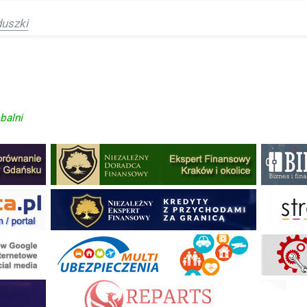
uszki
balni
ysł na biznes
turę - Wasze sposoby
in
Banki i instytucje finansowe