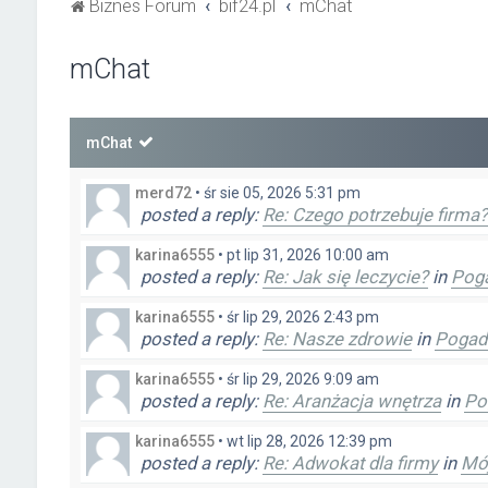
Biznes Forum
bif24.pl
mChat
mChat
mChat
merd72
•
śr sie 05, 2026 5:31 pm
posted a reply:
Re: Czego potrzebuje firma?
karina6555
•
pt lip 31, 2026 10:00 am
posted a reply:
Re: Jak się leczycie?
in
Pog
karina6555
•
śr lip 29, 2026 2:43 pm
posted a reply:
Re: Nasze zdrowie
in
Pogad
karina6555
•
śr lip 29, 2026 9:09 am
posted a reply:
Re: Aranżacja wnętrza
in
Po
karina6555
•
wt lip 28, 2026 12:39 pm
posted a reply:
Re: Adwokat dla firmy
in
Mój