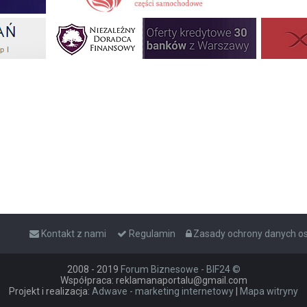
Kontakt z nami
Regulamin
Zasady ochrony danych 
2008 - 2019
Forum Biznesowe - BIF24 ©
Współpraca: reklamanaportalu@gmail.com
Projekt i realizacja:
Adwave - marketing internetowy
|
Mapa witryny