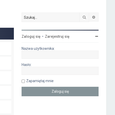
Szukaj
Wyszukiwa
Zaloguj się
•
Zarejestruj się
Nazwa użytkownika:
Hasło:
Zapamiętaj mnie