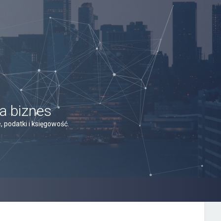
a biznes
 podatki i księgowość.