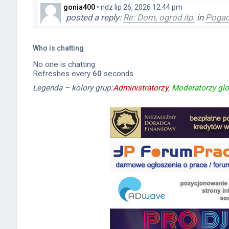
gonia400
•
ndz lip 26, 2026 12:44 pm
posted a reply:
Re: Dom, ogród itp.
in
Pogad
Danuśka
•
pn kwie 27, 2026 10:37 am
posted a reply:
Re: Prezenty
in
Pogaduszki
Who is chatting
No one is chatting
Danuśka
•
pn kwie 27, 2026 10:35 am
Refreshes every
60
seconds
posted a reply:
Re: Prezenty
in
Pogaduszki
Legenda – kolory grup:
Administratorzy
,
Moderatorzy glo
Danuśka
•
pn kwie 27, 2026 10:34 am
posted a reply:
Re: prezent dla faceta
in
Pom
Sophie
•
wt kwie 14, 2026 11:01 am
posted a reply:
Re: Oszczędzanie na emery