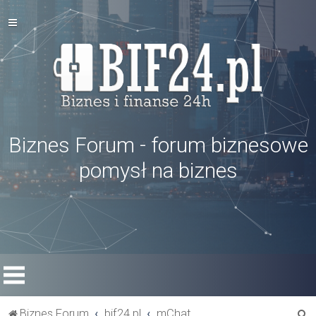
Biznes Forum - forum biznesowe
pomysł na biznes
S
Biznes Forum
bif24.pl
mChat