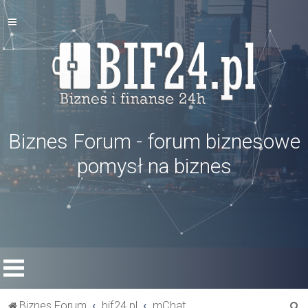
Biznes Forum - forum biznesowe
pomysł na biznes
S
Biznes Forum
bif24.pl
mChat