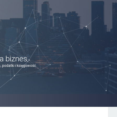
a biznes
 podatki i księgowość.