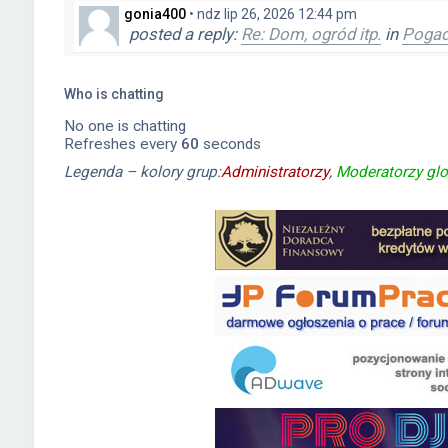
gonia400
•
ndz lip 26, 2026 12:44 pm
posted a reply:
Re: Dom, ogród itp.
in
Pogad
Danuśka
•
pn kwie 27, 2026 10:37 am
posted a reply:
Re: Prezenty
in
Pogaduszki
Who is chatting
No one is chatting
Danuśka
•
pn kwie 27, 2026 10:35 am
Refreshes every
60
seconds
posted a reply:
Re: Prezenty
in
Pogaduszki
Legenda – kolory grup:
Administratorzy
,
Moderatorzy glo
Danuśka
•
pn kwie 27, 2026 10:34 am
posted a reply:
Re: prezent dla faceta
in
Pom
Sophie
•
wt kwie 14, 2026 11:01 am
posted a reply:
Re: Oszczędzanie na emery