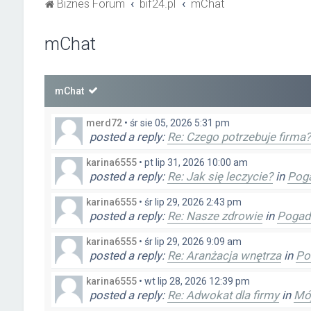
Biznes Forum
bif24.pl
mChat
mChat
mChat
merd72
•
śr sie 05, 2026 5:31 pm
posted a reply:
Re: Czego potrzebuje firma?
karina6555
•
pt lip 31, 2026 10:00 am
posted a reply:
Re: Jak się leczycie?
in
Pog
karina6555
•
śr lip 29, 2026 2:43 pm
posted a reply:
Re: Nasze zdrowie
in
Pogad
karina6555
•
śr lip 29, 2026 9:09 am
posted a reply:
Re: Aranżacja wnętrza
in
Po
karina6555
•
wt lip 28, 2026 12:39 pm
posted a reply:
Re: Adwokat dla firmy
in
Mój