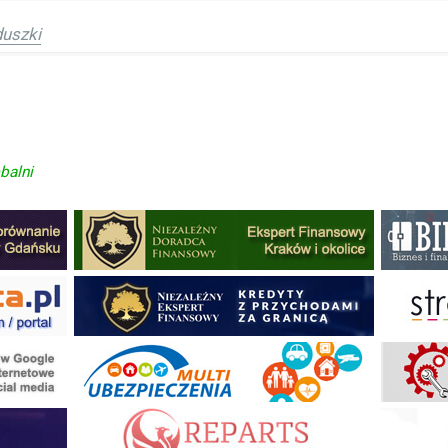
uszki
balni
ysł na biznes
turę - Wasze sposoby
in
Banki i instytucje finansowe