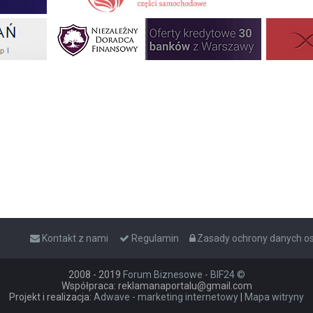
Kontakt z nami
Regulamin
Zasady ochrony danych 
2008 - 2019
Forum Biznesowe - BIF24 ©
Współpraca: reklamanaportalu@gmail.com
Projekt i realizacja:
Adwave - marketing internetowy
|
Mapa witryny