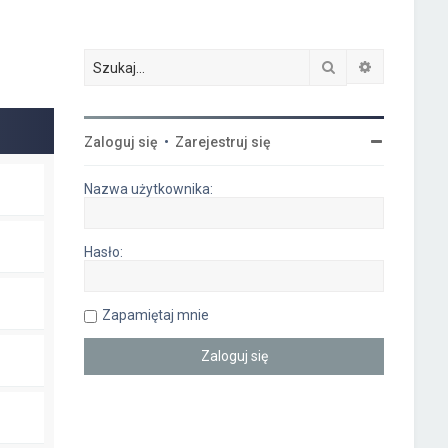
Szukaj
Wyszukiwa
Zaloguj się
•
Zarejestruj się
Nazwa użytkownika:
Hasło:
Zapamiętaj mnie