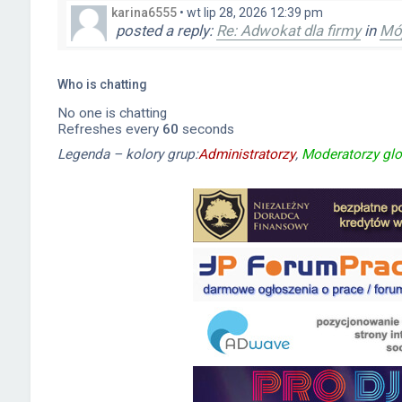
karina6555
•
wt lip 28, 2026 12:39 pm
posted a reply:
Re: Adwokat dla firmy
in
Mój
gonia400
•
ndz lip 26, 2026 12:44 pm
posted a reply:
Re: Dom, ogród itp.
in
Pogad
Who is chatting
No one is chatting
Danuśka
•
pn kwie 27, 2026 10:37 am
Refreshes every
60
seconds
posted a reply:
Re: Prezenty
in
Pogaduszki
Legenda – kolory grup:
Administratorzy
,
Moderatorzy glo
Danuśka
•
pn kwie 27, 2026 10:35 am
posted a reply:
Re: Prezenty
in
Pogaduszki
Danuśka
•
pn kwie 27, 2026 10:34 am
posted a reply:
Re: prezent dla faceta
in
Pom