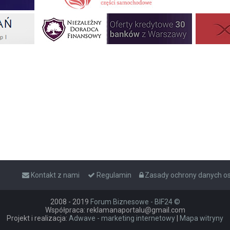
Kontakt z nami
Regulamin
Zasady ochrony danych 
2008 - 2019
Forum Biznesowe - BIF24 ©
Współpraca: reklamanaportalu@gmail.com
Projekt i realizacja:
Adwave - marketing internetowy
|
Mapa witryny