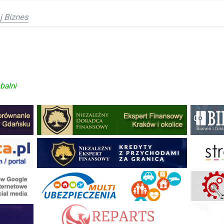
 Biznes
uszki
balni
ysł na biznes