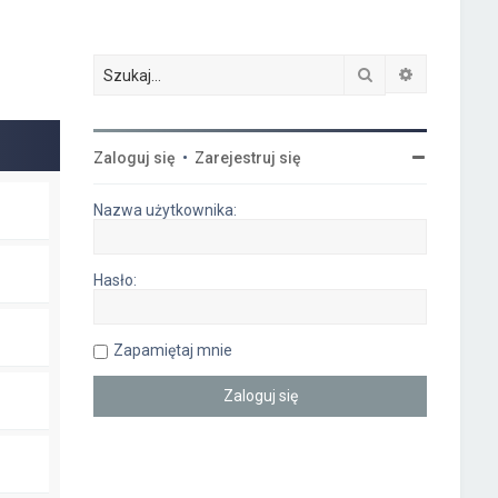
Szukaj
Wyszukiwa
Zaloguj się
•
Zarejestruj się
Nazwa użytkownika:
Hasło:
Zapamiętaj mnie