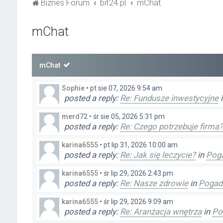
Biznes Forum
bif24.pl
mChat
mChat
mChat
Sophie
•
pt sie 07, 2026 9:54 am
posted a reply:
Re: Fundusze inwestycyjne
merd72
•
śr sie 05, 2026 5:31 pm
posted a reply:
Re: Czego potrzebuje firma?
karina6555
•
pt lip 31, 2026 10:00 am
posted a reply:
Re: Jak się leczycie?
in
Pog
karina6555
•
śr lip 29, 2026 2:43 pm
posted a reply:
Re: Nasze zdrowie
in
Pogad
karina6555
•
śr lip 29, 2026 9:09 am
posted a reply:
Re: Aranżacja wnętrza
in
Po