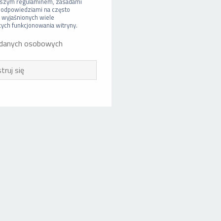
 naszym regulaminem, zasadami
 odpowiedziami na często
t wyjaśnionych wiele
ch funkcjonowania witryny.
 danych osobowych
truj się