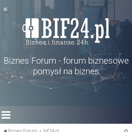
Biznes Forum - forum biznesowe
pomysł na biznes
S
Biznes Forum
bif24.pl