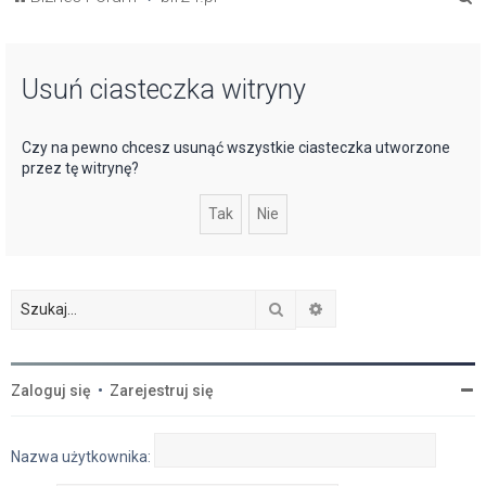
z
u
Usuń ciasteczka witryny
k
a
j
Czy na pewno chcesz usunąć wszystkie ciasteczka utworzone
przez tę witrynę?
Szukaj
Wyszukiwanie zaawan
Zaloguj się
•
Zarejestruj się
Nazwa użytkownika: