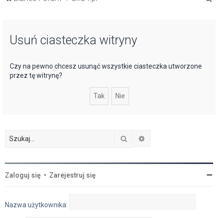
z
u
Usuń ciasteczka witryny
k
a
j
Czy na pewno chcesz usunąć wszystkie ciasteczka utworzone
przez tę witrynę?
Szukaj
Wyszukiwanie zaawan
Zaloguj się
•
Zarejestruj się
Nazwa użytkownika: