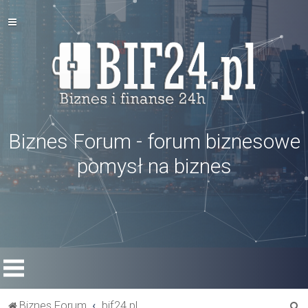
Biznes Forum - forum biznesowe
pomysł na biznes
S
Biznes Forum
bif24.pl