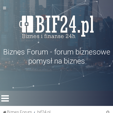
Biznes Forum - forum biznesowe
pomysł na biznes
S
Biznes Forum
bif24.pl