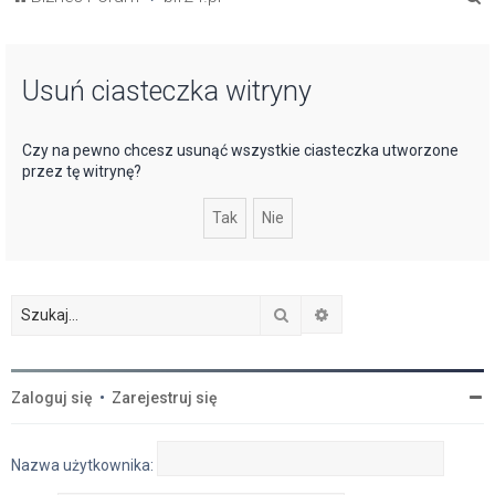
z
u
Usuń ciasteczka witryny
k
a
j
Czy na pewno chcesz usunąć wszystkie ciasteczka utworzone
przez tę witrynę?
Szukaj
Wyszukiwanie zaawan
Zaloguj się
•
Zarejestruj się
Nazwa użytkownika: