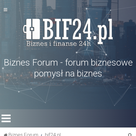
Biznes Forum - forum biznesowe
pomysł na biznes
S
Biznes Forum
bif24.pl