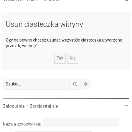
z
u
Usuń ciasteczka witryny
k
a
j
Czy na pewno chcesz usunąć wszystkie ciasteczka utworzone
przez tę witrynę?
Szukaj
Wyszukiwanie zaawan
Zaloguj się
•
Zarejestruj się
Nazwa użytkownika: