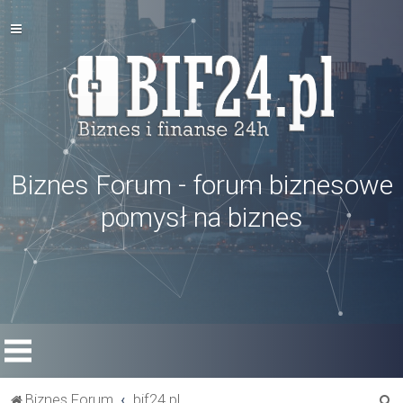
Biznes Forum - forum biznesowe
pomysł na biznes
S
Biznes Forum
bif24.pl