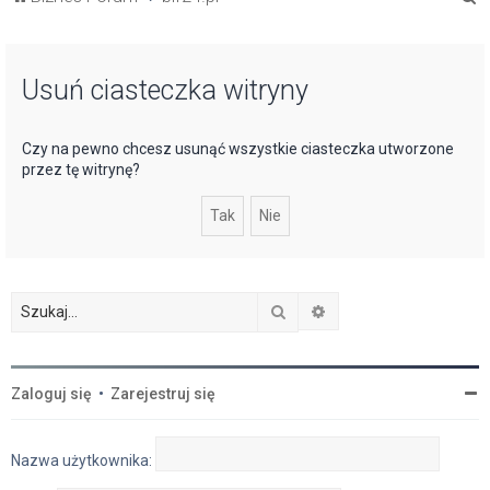
z
u
Usuń ciasteczka witryny
k
a
j
Czy na pewno chcesz usunąć wszystkie ciasteczka utworzone
przez tę witrynę?
Szukaj
Wyszukiwanie zaawan
Zaloguj się
•
Zarejestruj się
Nazwa użytkownika: