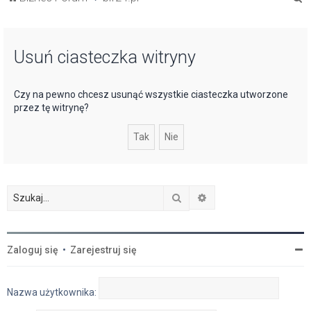
z
u
Usuń ciasteczka witryny
k
a
j
Czy na pewno chcesz usunąć wszystkie ciasteczka utworzone
przez tę witrynę?
Szukaj
Wyszukiwanie zaawan
Zaloguj się
•
Zarejestruj się
Nazwa użytkownika: