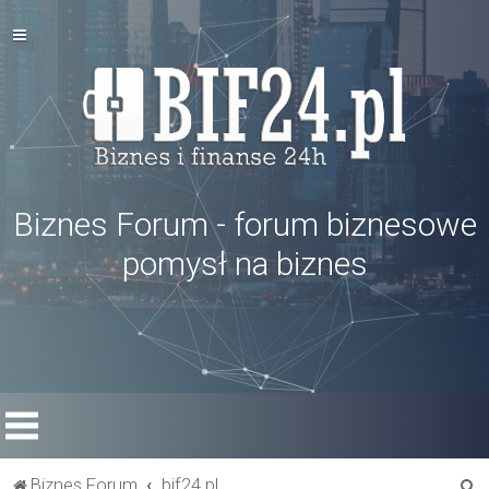
Biznes Forum - forum biznesowe
pomysł na biznes
S
Biznes Forum
bif24.pl