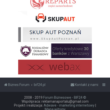
Biznes Forum
bif24.pl
Kontakt z nami
2008 - 2019
Forum Biznesowe - BIF24 ©
Współpraca: reklamanaportalu@gmail.com
Projekt i realizacja:
Adwave - marketing internetowy
|
Mapa witryny