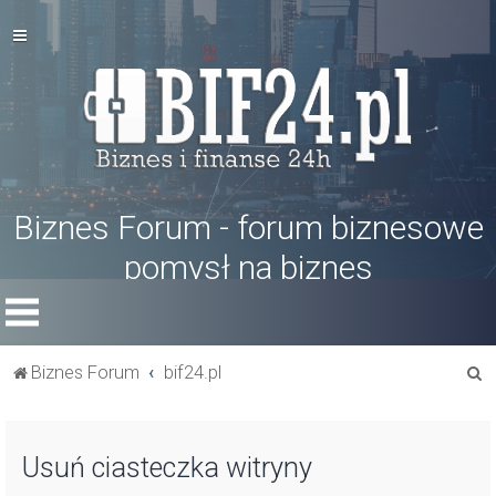
Biznes Forum - forum biznesowe
pomysł na biznes
S
Biznes Forum
bif24.pl
z
u
Usuń ciasteczka witryny
k
a