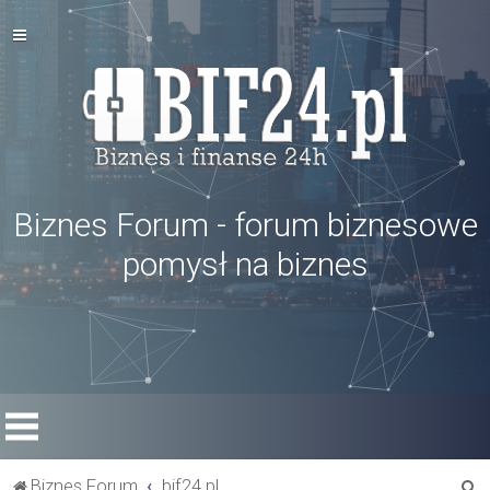
Biznes Forum - forum biznesowe
pomysł na biznes
S
Biznes Forum
bif24.pl