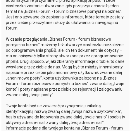
automatycznie przyznane ci przez aplikację phpBB. Trzecie
ciasteczko zostanie utworzone, gdy przejrzysz chociaż jeden
temat na „Biznes Forum - forum biznesowe pomysł na biznes”.
Jest ono używane do zapisania informacji, które tematy zostały
przez ciebie przeczytane i służy do ułatwienia ci nawigacji na
forum.
W czasie przeglądania „Biznes Forum - forum biznesowe
pomysł na biznes” możemy też utworzyć ciasteczka niezależne
od oprogramowania phpBB, ale ich ten dokument nie dotyczy –
ma on opisywać tylko strony stworzone przez oprogramowanie
phpBB. Drugi sposób, w jaki zbieramy informacje o tobie, to dane
wysyłane przez ciebie do nas. Mogą być to między innymi posty
napisane przez ciebie jako anonimowy użytkownik zwane dalej
„anonimowe posty”, konta użytkownika założone na „Biznes
Forum - forum biznesowe pomysł na biznes” zwane dalej „twoje
konto” i posty napisane przez ciebie po rejestracji i zalogowaniu
zwane dalej „twoje posty”.
Twoje konto będzie zawierać przynajmniej unikalną
identyfikacyjną nazwę zwaną dalej „twoja nazwa użytkownika”,
hasło używane do logowania zwane dalej „twoje hasło” i osobisty
aktywny adres e-mail zwany dalej „twój adres e-mail”.
Informacje podane dla twojego konta na „Biznes Forum - forum