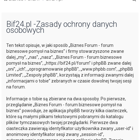
z
u
Bif24.pl -Zasady ochrony danych
k
osobowych
a
j
Ten tekst opisuje, w jaki sposób „Biznes Forum - forum
biznesowe pomysł na biznes” i firmy stowarzyszone zwane
dalej „my”, „nas”, „nasz”, „Biznes Forum - forum biznesowe
pomysł na biznes”, „https://bif24.pl/forum” i phpBB zwane dalej
„oni”, „ich”, „oprogramowanie phpBB”, „www.phpbb.com”, „phpBB
Limited”, „Zespoły phpBB”, korzystają z informacji zwanymi dalej
„informacjami o tobie” zebranych w czasie dowolnej twojej sesji
na forum.
Informacje o tobie są zbierane na dwa sposoby. Po pierwsze,
przeglądanie „Biznes Forum - forum biznesowe pomysł na
biznes” powoduje, że aplikacja phpBB tworzy kilka ciasteczek,
które są małymi plikami tekstowymi pobranymi do katalogu
plików tymczasowych twojej przeglądarki. Pierwsze dwa
ciasteczka zawierają identyfikator użytkownika zwany „user-id” i
anonimowy identyfikator sesji zwany „session-id”,