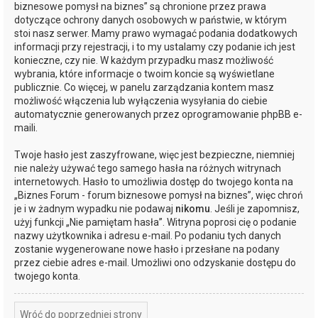
biznesowe pomysł na biznes” są chronione przez prawa
dotyczące ochrony danych osobowych w państwie, w którym
stoi nasz serwer. Mamy prawo wymagać podania dodatkowych
informacji przy rejestracji, i to my ustalamy czy podanie ich jest
konieczne, czy nie. W każdym przypadku masz możliwość
wybrania, które informacje o twoim koncie są wyświetlane
publicznie. Co więcej, w panelu zarządzania kontem masz
możliwość włączenia lub wyłączenia wysyłania do ciebie
automatycznie generowanych przez oprogramowanie phpBB e-
maili.
Twoje hasło jest zaszyfrowane, więc jest bezpieczne, niemniej
nie należy używać tego samego hasła na różnych witrynach
internetowych. Hasło to umożliwia dostęp do twojego konta na
„Biznes Forum - forum biznesowe pomysł na biznes”, więc chroń
je i w żadnym wypadku nie podawaj
nikomu
. Jeśli je zapomnisz,
użyj funkcji „Nie pamiętam hasła”. Witryna poprosi cię o podanie
nazwy użytkownika i adresu e-mail. Po podaniu tych danych
zostanie wygenerowane nowe hasło i przesłane na podany
przez ciebie adres e-mail. Umożliwi ono odzyskanie dostępu do
twojego konta.
Wróć do poprzedniej strony