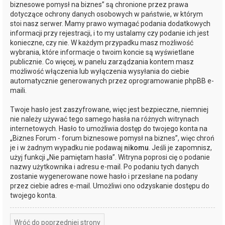
biznesowe pomysł na biznes” są chronione przez prawa
dotyczące ochrony danych osobowych w państwie, w którym
stoi nasz serwer. Mamy prawo wymagać podania dodatkowych
informacji przy rejestracji, i to my ustalamy czy podanie ich jest
konieczne, czy nie. W każdym przypadku masz możliwość
wybrania, które informacje o twoim koncie są wyświetlane
publicznie. Co więcej, w panelu zarządzania kontem masz
możliwość włączenia lub wyłączenia wysyłania do ciebie
automatycznie generowanych przez oprogramowanie phpBB e-
maili.
Twoje hasło jest zaszyfrowane, więc jest bezpieczne, niemniej
nie należy używać tego samego hasła na różnych witrynach
internetowych. Hasło to umożliwia dostęp do twojego konta na
„Biznes Forum - forum biznesowe pomysł na biznes”, więc chroń
je i w żadnym wypadku nie podawaj
nikomu
. Jeśli je zapomnisz,
użyj funkcji „Nie pamiętam hasła”. Witryna poprosi cię o podanie
nazwy użytkownika i adresu e-mail. Po podaniu tych danych
zostanie wygenerowane nowe hasło i przesłane na podany
przez ciebie adres e-mail. Umożliwi ono odzyskanie dostępu do
twojego konta.
Wróć do poprzedniej strony