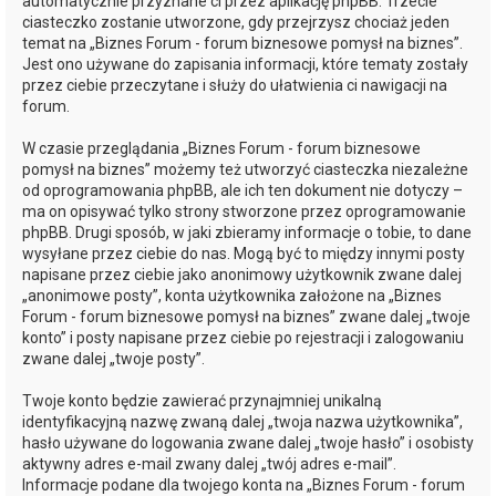
automatycznie przyznane ci przez aplikację phpBB. Trzecie
ciasteczko zostanie utworzone, gdy przejrzysz chociaż jeden
temat na „Biznes Forum - forum biznesowe pomysł na biznes”.
Jest ono używane do zapisania informacji, które tematy zostały
przez ciebie przeczytane i służy do ułatwienia ci nawigacji na
forum.
W czasie przeglądania „Biznes Forum - forum biznesowe
pomysł na biznes” możemy też utworzyć ciasteczka niezależne
od oprogramowania phpBB, ale ich ten dokument nie dotyczy –
ma on opisywać tylko strony stworzone przez oprogramowanie
phpBB. Drugi sposób, w jaki zbieramy informacje o tobie, to dane
wysyłane przez ciebie do nas. Mogą być to między innymi posty
napisane przez ciebie jako anonimowy użytkownik zwane dalej
„anonimowe posty”, konta użytkownika założone na „Biznes
Forum - forum biznesowe pomysł na biznes” zwane dalej „twoje
konto” i posty napisane przez ciebie po rejestracji i zalogowaniu
zwane dalej „twoje posty”.
Twoje konto będzie zawierać przynajmniej unikalną
identyfikacyjną nazwę zwaną dalej „twoja nazwa użytkownika”,
hasło używane do logowania zwane dalej „twoje hasło” i osobisty
aktywny adres e-mail zwany dalej „twój adres e-mail”.
Informacje podane dla twojego konta na „Biznes Forum - forum