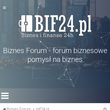
Biznes Forum - forum biznesowe
pomysł na biznes
S
Biznes Forum
bif24.pl