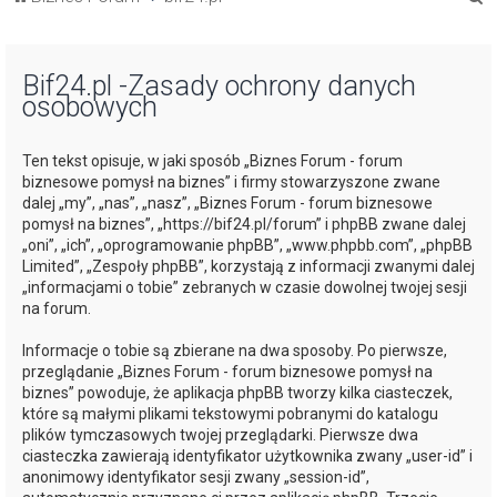
z
u
Bif24.pl -Zasady ochrony danych
k
osobowych
a
j
Ten tekst opisuje, w jaki sposób „Biznes Forum - forum
biznesowe pomysł na biznes” i firmy stowarzyszone zwane
dalej „my”, „nas”, „nasz”, „Biznes Forum - forum biznesowe
pomysł na biznes”, „https://bif24.pl/forum” i phpBB zwane dalej
„oni”, „ich”, „oprogramowanie phpBB”, „www.phpbb.com”, „phpBB
Limited”, „Zespoły phpBB”, korzystają z informacji zwanymi dalej
„informacjami o tobie” zebranych w czasie dowolnej twojej sesji
na forum.
Informacje o tobie są zbierane na dwa sposoby. Po pierwsze,
przeglądanie „Biznes Forum - forum biznesowe pomysł na
biznes” powoduje, że aplikacja phpBB tworzy kilka ciasteczek,
które są małymi plikami tekstowymi pobranymi do katalogu
plików tymczasowych twojej przeglądarki. Pierwsze dwa
ciasteczka zawierają identyfikator użytkownika zwany „user-id” i
anonimowy identyfikator sesji zwany „session-id”,