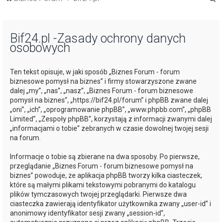
z
u
Bif24.pl -Zasady ochrony danych
k
osobowych
a
j
Ten tekst opisuje, w jaki sposób „Biznes Forum - forum
biznesowe pomysł na biznes” i firmy stowarzyszone zwane
dalej „my”, „nas”, „nasz”, „Biznes Forum - forum biznesowe
pomysł na biznes”, „https://bif24.pl/forum” i phpBB zwane dalej
„oni”, „ich”, „oprogramowanie phpBB”, „www.phpbb.com”, „phpBB
Limited”, „Zespoły phpBB”, korzystają z informacji zwanymi dalej
„informacjami o tobie” zebranych w czasie dowolnej twojej sesji
na forum.
Informacje o tobie są zbierane na dwa sposoby. Po pierwsze,
przeglądanie „Biznes Forum - forum biznesowe pomysł na
biznes” powoduje, że aplikacja phpBB tworzy kilka ciasteczek,
które są małymi plikami tekstowymi pobranymi do katalogu
plików tymczasowych twojej przeglądarki. Pierwsze dwa
ciasteczka zawierają identyfikator użytkownika zwany „user-id” i
anonimowy identyfikator sesji zwany „session-id”,