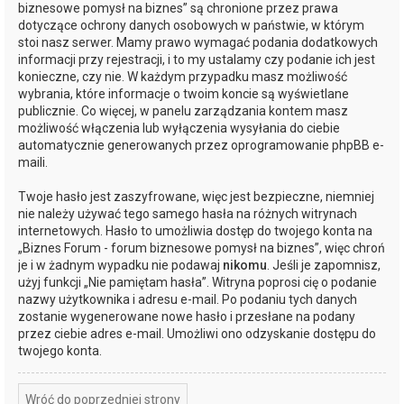
biznesowe pomysł na biznes” są chronione przez prawa
dotyczące ochrony danych osobowych w państwie, w którym
stoi nasz serwer. Mamy prawo wymagać podania dodatkowych
informacji przy rejestracji, i to my ustalamy czy podanie ich jest
konieczne, czy nie. W każdym przypadku masz możliwość
wybrania, które informacje o twoim koncie są wyświetlane
publicznie. Co więcej, w panelu zarządzania kontem masz
możliwość włączenia lub wyłączenia wysyłania do ciebie
automatycznie generowanych przez oprogramowanie phpBB e-
maili.
Twoje hasło jest zaszyfrowane, więc jest bezpieczne, niemniej
nie należy używać tego samego hasła na różnych witrynach
internetowych. Hasło to umożliwia dostęp do twojego konta na
„Biznes Forum - forum biznesowe pomysł na biznes”, więc chroń
je i w żadnym wypadku nie podawaj
nikomu
. Jeśli je zapomnisz,
użyj funkcji „Nie pamiętam hasła”. Witryna poprosi cię o podanie
nazwy użytkownika i adresu e-mail. Po podaniu tych danych
zostanie wygenerowane nowe hasło i przesłane na podany
przez ciebie adres e-mail. Umożliwi ono odzyskanie dostępu do
twojego konta.
Wróć do poprzedniej strony