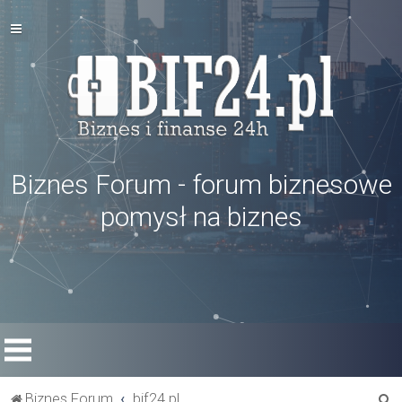
Biznes Forum - forum biznesowe
pomysł na biznes
S
Biznes Forum
bif24.pl