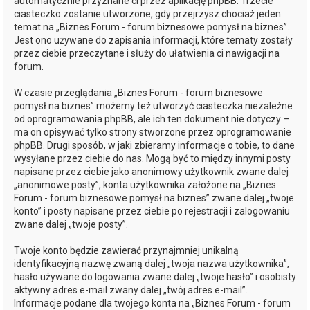
automatycznie przyznane ci przez aplikację phpBB. Trzecie
ciasteczko zostanie utworzone, gdy przejrzysz chociaż jeden
temat na „Biznes Forum - forum biznesowe pomysł na biznes”.
Jest ono używane do zapisania informacji, które tematy zostały
przez ciebie przeczytane i służy do ułatwienia ci nawigacji na
forum.
W czasie przeglądania „Biznes Forum - forum biznesowe
pomysł na biznes” możemy też utworzyć ciasteczka niezależne
od oprogramowania phpBB, ale ich ten dokument nie dotyczy –
ma on opisywać tylko strony stworzone przez oprogramowanie
phpBB. Drugi sposób, w jaki zbieramy informacje o tobie, to dane
wysyłane przez ciebie do nas. Mogą być to między innymi posty
napisane przez ciebie jako anonimowy użytkownik zwane dalej
„anonimowe posty”, konta użytkownika założone na „Biznes
Forum - forum biznesowe pomysł na biznes” zwane dalej „twoje
konto” i posty napisane przez ciebie po rejestracji i zalogowaniu
zwane dalej „twoje posty”.
Twoje konto będzie zawierać przynajmniej unikalną
identyfikacyjną nazwę zwaną dalej „twoja nazwa użytkownika”,
hasło używane do logowania zwane dalej „twoje hasło” i osobisty
aktywny adres e-mail zwany dalej „twój adres e-mail”.
Informacje podane dla twojego konta na „Biznes Forum - forum