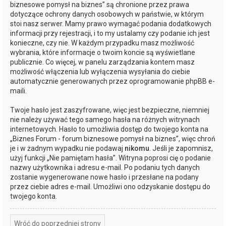
biznesowe pomysł na biznes” są chronione przez prawa
dotyczące ochrony danych osobowych w państwie, w którym
stoi nasz serwer. Mamy prawo wymagać podania dodatkowych
informacji przy rejestracji, i to my ustalamy czy podanie ich jest
konieczne, czy nie. W każdym przypadku masz możliwość
wybrania, które informacje o twoim koncie są wyświetlane
publicznie. Co więcej, w panelu zarządzania kontem masz
możliwość włączenia lub wyłączenia wysyłania do ciebie
automatycznie generowanych przez oprogramowanie phpBB e-
maili.
Twoje hasło jest zaszyfrowane, więc jest bezpieczne, niemniej
nie należy używać tego samego hasła na różnych witrynach
internetowych. Hasło to umożliwia dostęp do twojego konta na
„Biznes Forum - forum biznesowe pomysł na biznes”, więc chroń
je i w żadnym wypadku nie podawaj
nikomu
. Jeśli je zapomnisz,
użyj funkcji „Nie pamiętam hasła”. Witryna poprosi cię o podanie
nazwy użytkownika i adresu e-mail. Po podaniu tych danych
zostanie wygenerowane nowe hasło i przesłane na podany
przez ciebie adres e-mail. Umożliwi ono odzyskanie dostępu do
twojego konta.
Wróć do poprzedniej strony