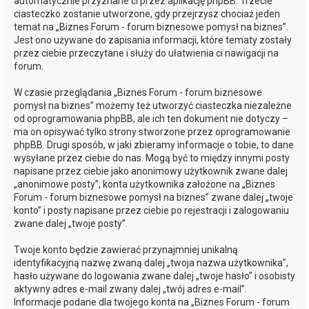
automatycznie przyznane ci przez aplikację phpBB. Trzecie
ciasteczko zostanie utworzone, gdy przejrzysz chociaż jeden
temat na „Biznes Forum - forum biznesowe pomysł na biznes”.
Jest ono używane do zapisania informacji, które tematy zostały
przez ciebie przeczytane i służy do ułatwienia ci nawigacji na
forum.
W czasie przeglądania „Biznes Forum - forum biznesowe
pomysł na biznes” możemy też utworzyć ciasteczka niezależne
od oprogramowania phpBB, ale ich ten dokument nie dotyczy –
ma on opisywać tylko strony stworzone przez oprogramowanie
phpBB. Drugi sposób, w jaki zbieramy informacje o tobie, to dane
wysyłane przez ciebie do nas. Mogą być to między innymi posty
napisane przez ciebie jako anonimowy użytkownik zwane dalej
„anonimowe posty”, konta użytkownika założone na „Biznes
Forum - forum biznesowe pomysł na biznes” zwane dalej „twoje
konto” i posty napisane przez ciebie po rejestracji i zalogowaniu
zwane dalej „twoje posty”.
Twoje konto będzie zawierać przynajmniej unikalną
identyfikacyjną nazwę zwaną dalej „twoja nazwa użytkownika”,
hasło używane do logowania zwane dalej „twoje hasło” i osobisty
aktywny adres e-mail zwany dalej „twój adres e-mail”.
Informacje podane dla twojego konta na „Biznes Forum - forum