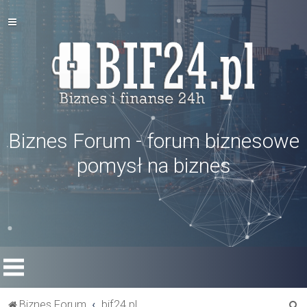
Biznes Forum - forum biznesowe
pomysł na biznes
S
Biznes Forum
bif24.pl