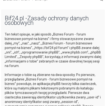
z
u
Bif24.pl -Zasady ochrony danych
k
osobowych
a
j
Ten tekst opisuje, w jaki sposób „Biznes Forum - forum
biznesowe pomysł na biznes” i firmy stowarzyszone zwane
dalej „my”, „nas”, „nasz”, „Biznes Forum - forum biznesowe
pomysł na biznes”, „https://bif24.pl/forum” i phpBB zwane dalej
„oni”, „ich”, „oprogramowanie phpBB”, „www.phpbb.com”, „phpBB
Limited”, „Zespoły phpBB”, korzystają z informacji zwanymi dalej
„informacjami o tobie” zebranych w czasie dowolnej twojej sesji
na forum.
Informacje o tobie są zbierane na dwa sposoby. Po pierwsze,
przeglądanie „Biznes Forum - forum biznesowe pomysł na
biznes” powoduje, że aplikacja phpBB tworzy kilka ciasteczek,
które są małymi plikami tekstowymi pobranymi do katalogu
plików tymczasowych twojej przeglądarki. Pierwsze dwa
ciasteczka zawierają identyfikator użytkownika zwany „user-id” i
anonimowy identyfikator sesji zwany „session-id”,