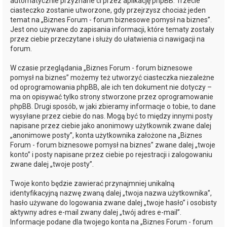
automatycznie przyznane ci przez aplikację phpBB. Trzecie
ciasteczko zostanie utworzone, gdy przejrzysz chociaż jeden
temat na „Biznes Forum - forum biznesowe pomysł na biznes”.
Jest ono używane do zapisania informacji, które tematy zostały
przez ciebie przeczytane i służy do ułatwienia ci nawigacji na
forum.
W czasie przeglądania „Biznes Forum - forum biznesowe
pomysł na biznes” możemy też utworzyć ciasteczka niezależne
od oprogramowania phpBB, ale ich ten dokument nie dotyczy –
ma on opisywać tylko strony stworzone przez oprogramowanie
phpBB. Drugi sposób, w jaki zbieramy informacje o tobie, to dane
wysyłane przez ciebie do nas. Mogą być to między innymi posty
napisane przez ciebie jako anonimowy użytkownik zwane dalej
„anonimowe posty”, konta użytkownika założone na „Biznes
Forum - forum biznesowe pomysł na biznes” zwane dalej „twoje
konto” i posty napisane przez ciebie po rejestracji i zalogowaniu
zwane dalej „twoje posty”.
Twoje konto będzie zawierać przynajmniej unikalną
identyfikacyjną nazwę zwaną dalej „twoja nazwa użytkownika”,
hasło używane do logowania zwane dalej „twoje hasło” i osobisty
aktywny adres e-mail zwany dalej „twój adres e-mail”.
Informacje podane dla twojego konta na „Biznes Forum - forum