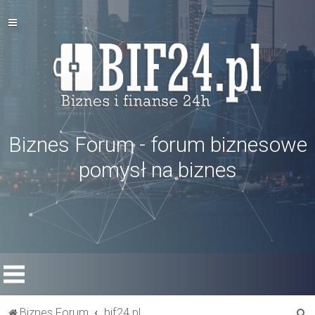
Biznes Forum - forum biznesowe
pomysł na biznes
S
Biznes Forum
bif24.pl