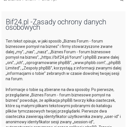
z
u
Bif24.pl -Zasady ochrony danych
k
osobowych
a
j
Ten tekst opisuje, w jaki sposób „Biznes Forum - forum
biznesowe pomysł na biznes” i firmy stowarzyszone zwane
dalej „my”, „nas”, „nasz”, „Biznes Forum - forum biznesowe
pomysł na biznes”, „https://bif24.pl/forum” i phpBB zwane dalej
„oni”, „ich”, „oprogramowanie phpBB”, „www.phpbb.com”, „phpBB
Limited”, „Zespoły phpBB”, korzystają z informacji zwanymi dalej
„informacjami o tobie” zebranych w czasie dowolnej twojej sesji
na forum.
Informacje o tobie są zbierane na dwa sposoby. Po pierwsze,
przeglądanie „Biznes Forum - forum biznesowe pomysł na
biznes” powoduje, że aplikacja phpBB tworzy kilka ciasteczek,
które są małymi plikami tekstowymi pobranymi do katalogu
plików tymczasowych twojej przeglądarki. Pierwsze dwa
ciasteczka zawierają identyfikator użytkownika zwany „user-id” i
anonimowy identyfikator sesji zwany „session-id”,