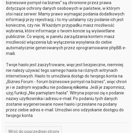
biznesowe pomysł na biznes” są chronione przez prawa
dotyczące ochrony danych osobowych w państwie, w którym
stoi nasz serwer. Mamy prawo wymagać podania dodatkowych
informacji przy rejestracji, i to my ustalamy czy podanie ich jest
konieczne, czy nie. W każdym przypadku masz możliwość
wybrania, które informacje o twoim koncie są wyświetlane
publicznie. Co więcej, w panelu zarządzania kontem masz
możliwość włączenia lub wyłączenia wysyłania do ciebie
automatycznie generowanych przez oprogramowanie phpBB e-
maili.
Twoje hasło jest zaszyfrowane, więc jest bezpieczne, niemniej
nie należy używać tego samego hasła na różnych witrynach
internetowych. Hasło to umożliwia dostęp do twojego konta na
„Biznes Forum - forum biznesowe pomysł na biznes”, więc chroń
je i w żadnym wypadku nie podawaj
nikomu
. Jeśli je zapomnisz,
użyj funkcji „Nie pamiętam hasła”. Witryna poprosi cię o podanie
nazwy użytkownika i adresu e-mail. Po podaniu tych danych
zostanie wygenerowane nowe hasło i przesłane na podany
przez ciebie adres e-mail. Umożliwi ono odzyskanie dostępu do
twojego konta.
Wróć do poprzedniej strony