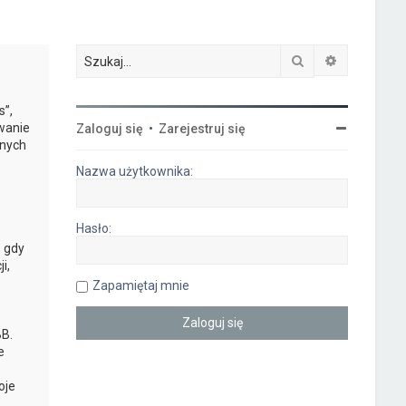
Szukaj
Wyszukiwa
s”,
owanie
Zaloguj się
•
Zarejestruj się
anych
Nazwa użytkownika:
Hasło:
, gdy
i,
Zapamiętaj mnie
B.
e
oje