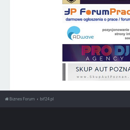
Biznes Forum
bif24.pl