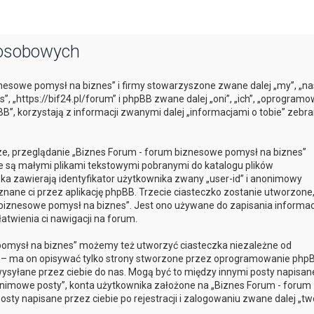
 osobowych
znesowe pomysł na biznes” i firmy stowarzyszone zwane dalej „my”, „na
, „https://bif24.pl/forum” i phpBB zwane dalej „oni”, „ich”, „oprogram
”, korzystają z informacji zwanymi dalej „informacjami o tobie” zebr
sze, przeglądanie „Biznes Forum - forum biznesowe pomysł na biznes”
óre są małymi plikami tekstowymi pobranymi do katalogu plików
ka zawierają identyfikator użytkownika zwany „user-id” i anonimowy
yznane ci przez aplikację phpBB. Trzecie ciasteczko zostanie utworzone
biznesowe pomysł na biznes”. Jest ono używane do zapisania informacj
łatwienia ci nawigacji na forum.
pomysł na biznes” możemy też utworzyć ciasteczka niezależne od
 – ma on opisywać tylko strony stworzone przez oprogramowanie phpB
 wysyłane przez ciebie do nas. Mogą być to między innymi posty napisan
onimowe posty”, konta użytkownika założone na „Biznes Forum - forum
sty napisane przez ciebie po rejestracji i zalogowaniu zwane dalej „tw