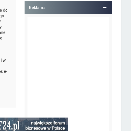
Reklama
e do
ego
w
y
ane
ie
 i w
s e-