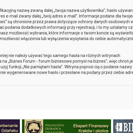
yfikacyjną nazwę zwaną dalej „twoja nazwa użytkownika”, hasło używan
res e-mail zwany dalej „twój adres e-mail”. Informacje podane dla twoj
nes” są chronione przez prawa dotyczące ochrony danych osobowych 
podania dodatkowych informacji przy rejestracji, i to my ustalamy cz
masz możliwość wybrania, które informacje o twoim koncie są wyświetl
 możliwość włączenia lub wyłączenia wysyłania do ciebie automatyczn
mniej nie należy używać tego samego hasła na różnych witrynach
a na „Biznes Forum - forum biznesowe pomysł na biznes”, więc chroń je
, użyj funkcji „Nie pamiętam hasła”. Witryna poprosi cię o podanie nazwy
anie wygenerowane nowe hasło i przesłane na podany przez ciebie adre