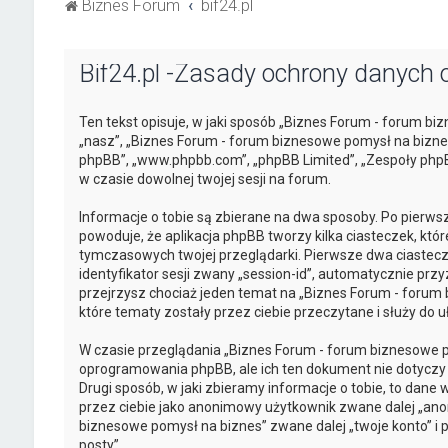
Biznes Forum
bif24.pl
Bif24.pl -Zasady ochrony danych
Ten tekst opisuje, w jaki sposób „Biznes Forum - forum bi
„nasz”, „Biznes Forum - forum biznesowe pomysł na biznes”
phpBB”, „www.phpbb.com”, „phpBB Limited”, „Zespoły phpBB
w czasie dowolnej twojej sesji na forum.
Informacje o tobie są zbierane na dwa sposoby. Po pierw
powoduje, że aplikacja phpBB tworzy kilka ciasteczek, kt
tymczasowych twojej przeglądarki. Pierwsze dwa ciastecz
identyfikator sesji zwany „session-id”, automatycznie prz
przejrzysz chociaż jeden temat na „Biznes Forum - forum 
które tematy zostały przez ciebie przeczytane i służy do u
W czasie przeglądania „Biznes Forum - forum biznesowe 
oprogramowania phpBB, ale ich ten dokument nie dotyczy
Drugi sposób, w jaki zbieramy informacje o tobie, to dane
przez ciebie jako anonimowy użytkownik zwane dalej „an
biznesowe pomysł na biznes” zwane dalej „twoje konto” i po
posty”.