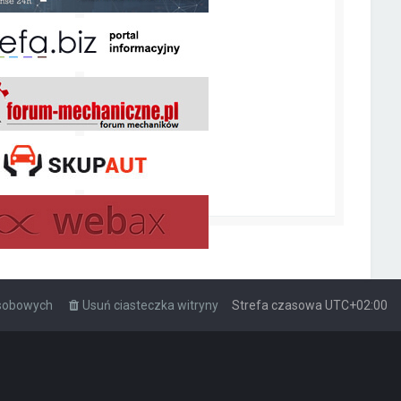
osobowych
Usuń ciasteczka witryny
Strefa czasowa
UTC+02:00