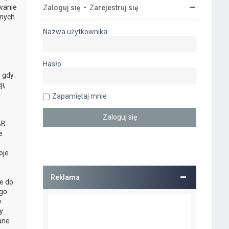
owanie
Zaloguj się
•
Zarejestruj się
anych
Nazwa użytkownika:
Hasło:
, gdy
i,
Zapamiętaj mnie
B.
e
oje
Reklama
e do
ego
w
y
ane