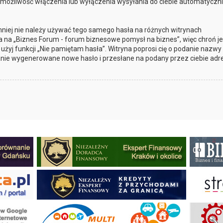
 możliwość włączenia lub wyłączenia wysyłania do ciebie automatyczn
mniej nie należy używać tego samego hasła na różnych witrynach
a na „Biznes Forum - forum biznesowe pomysł na biznes”, więc chroń je
, użyj funkcji „Nie pamiętam hasła”. Witryna poprosi cię o podanie nazwy
anie wygenerowane nowe hasło i przesłane na podany przez ciebie adre