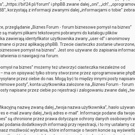
, „https://bif24.pl/forum” i phpBB zwane dalej „oni”, „ich”, „oprogram
”, korzystają z informacji zwanymi dalej „informacjami o tobie” zebr
sze, przeglądanie „Biznes Forum - forum biznesowe pomysł na biznes”
óre są małymi plikami tekstowymi pobranymi do katalogu plików
ka zawierają identyfikator użytkownika zwany „user-id” i anonimowy
yznane ci przez aplikację phpBB. Trzecie ciasteczko zostanie utworzone
biznesowe pomysł na biznes”. Jest ono używane do zapisania informacj
łatwienia ci nawigacji na forum.
pomysł na biznes” możemy też utworzyć ciasteczka niezależne od
 – ma on opisywać tylko strony stworzone przez oprogramowanie phpB
 wysyłane przez ciebie do nas. Mogą być to między innymi posty napisan
onimowe posty”, konta użytkownika założone na „Biznes Forum - forum
sty napisane przez ciebie po rejestracji i zalogowaniu zwane dalej „tw
yfikacyjną nazwę zwaną dalej „twoja nazwa użytkownika”, hasło używan
res e-mail zwany dalej „twój adres e-mail”. Informacje podane dla twoj
nes” są chronione przez prawa dotyczące ochrony danych osobowych 
podania dodatkowych informacji przy rejestracji, i to my ustalamy cz
masz możliwość wybrania, które informacje o twoim koncie są wyświetl