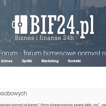
Forum - forum biznesowe pomysł n
um w Polsce, forum biznesowe i finansowe, pomysły na biznes, dotacje,
 biznes
Spółki
Marketing
Kontakt
 osobowych
znesowe pomysł na biznes” i firmy stowarzyszone zwane dalej „my”, „na