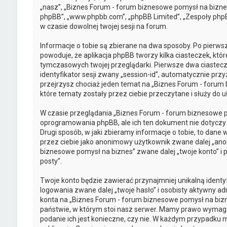
„nasz”, „Biznes Forum - forum biznesowe pomysł na biznes”
phpBB”, „www.phpbb.com”, „phpBB Limited”, „Zespoły phpBB
w czasie dowolnej twojej sesji na forum.
Informacje o tobie są zbierane na dwa sposoby. Po pierw
powoduje, że aplikacja phpBB tworzy kilka ciasteczek, kt
tymczasowych twojej przeglądarki. Pierwsze dwa ciastecz
identyfikator sesji zwany „session-id”, automatycznie prz
przejrzysz chociaż jeden temat na „Biznes Forum - forum 
które tematy zostały przez ciebie przeczytane i służy do u
W czasie przeglądania „Biznes Forum - forum biznesowe 
oprogramowania phpBB, ale ich ten dokument nie dotyczy
Drugi sposób, w jaki zbieramy informacje o tobie, to dane
przez ciebie jako anonimowy użytkownik zwane dalej „an
biznesowe pomysł na biznes” zwane dalej „twoje konto” i po
posty”.
Twoje konto będzie zawierać przynajmniej unikalną ident
logowania zwane dalej „twoje hasło” i osobisty aktywny ad
konta na „Biznes Forum - forum biznesowe pomysł na biz
państwie, w którym stoi nasz serwer. Mamy prawo wymagać 
podanie ich jest konieczne, czy nie. W każdym przypadku 