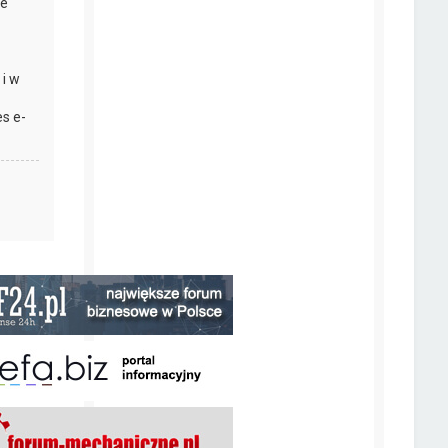
ie
 i w
s e-