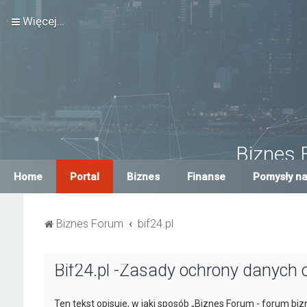
Więcej…
Biznes 
Największe Biznes For
Home
Portal
Biznes
Finanse
Pomysły na
Biznes Forum
bif24.pl
Bif24.pl -Zasady ochrony danych
Ten tekst opisuje, w jaki sposób „Biznes Forum - forum bi