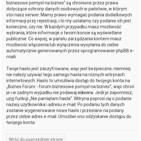
biznesowe pomysł na biznes” są chronione przez prawa
dotyczące ochrony danych osobowych w państwie, w którym
stoi nasz serwer. Mamy prawo wymagać podania dodatkowych
informacji przy rejestracji, i to my ustalamy czy podanie ich jest
konieczne, czy nie. W każdym przypadku masz możliwość
wybrania, które informacje o twoim koncie są wyświetlane
publicznie. Co więcej, w panelu zarządzania kontem masz
możliwość włączenia lub wyłączenia wysyłania do ciebie
automatycznie generowanych przez oprogramowanie phpBB e-
maili.
Twoje hasło jest zaszyfrowane, więc jest bezpieczne, niemniej
nie należy używać tego samego hasła na różnych witrynach
internetowych. Hasło to umożliwia dostęp do twojego konta na
„Biznes Forum - forum biznesowe pomysł na biznes”, więc chroń
je i w żadnym wypadku nie podawaj
nikomu
. Jeśli je zapomnisz,
użyj funkcji „Nie pamiętam hasła”. Witryna poprosi cię o podanie
nazwy użytkownika i adresu e-mail. Po podaniu tych danych
zostanie wygenerowane nowe hasło i przesłane na podany
przez ciebie adres e-mail. Umożliwi ono odzyskanie dostępu do
twojego konta.
Wróć do poprzedniej strony