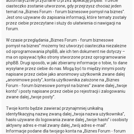
automatycznie przyznane ci przez aplikację phpBB. Trzecie
ciasteczko zostanie utworzone, gdy przejrzysz chociaż jeden
temat na „Biznes Forum - forum biznesowe pomysł na biznes”.
Jest ono używane do zapisania informacji, które tematy zostały
przez ciebie przeczytane i służy do ułatwienia ci nawigacji na
forum.
W czasie przeglądania „Biznes Forum - forum biznesowe
pomysł na biznes” możemy też utworzyć ciasteczka niezależne
od oprogramowania phpBB, ale ich ten dokument nie dotyczy –
ma on opisywać tylko strony stworzone przez oprogramowanie
phpBB. Drugi sposób, w jaki zbieramy informacje o tobie, to dane
wysyłane przez ciebie do nas. Mogą być to między innymi posty
napisane przez ciebie jako anonimowy użytkownik zwane dalej
„anonimowe posty”, konta użytkownika założone na „Biznes
Forum - forum biznesowe pomysł na biznes” zwane dalej „twoje
konto” i posty napisane przez ciebie po rejestracji i zalogowaniu
zwane dalej „twoje posty”.
Twoje konto będzie zawierać przynajmniej unikalną
identyfikacyjną nazwę zwaną dalej „twoja nazwa użytkownika”,
hasło używane do logowania zwane dalej „twoje hasło” i osobisty
aktywny adres e-mail zwany dalej „twój adres e-mail”.
Informacje podane dla twojego konta na „Biznes Forum - forum