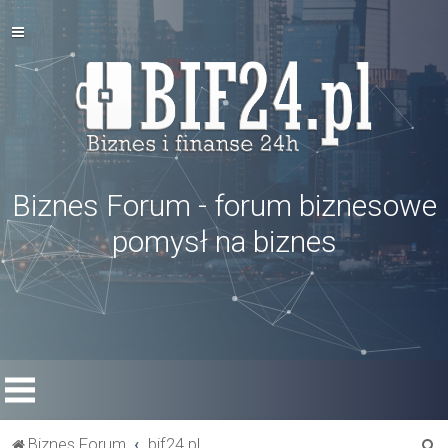
Biznes Forum - forum biznesowe
pomysł na biznes
S
Biznes Forum
bif24.pl