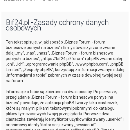
z
u
Bif24.pl -Zasady ochrony danych
k
osobowych
a
j
Ten tekst opisuje, w jaki sposób „Biznes Forum - forum
biznesowe pomysł na biznes” i firmy stowarzyszone zwane
dalej „my”, „nas”, „nasz”, „Biznes Forum - forum biznesowe
pomysł na biznes”, „https://bif24.pl/forum” i phpBB zwane dalej
„oni”, „ich”, „oprogramowanie phpBB”, „www.phpbb.com”, „phpBB
Limited”, „Zespoły phpBB”, korzystają z informacji zwanymi dalej
„informacjami o tobie” zebranych w czasie dowolnej twojej sesji
na forum.
Informacje o tobie są zbierane na dwa sposoby. Po pierwsze,
przeglądanie „Biznes Forum - forum biznesowe pomysł na
biznes” powoduje, że aplikacja phpBB tworzy kilka ciasteczek,
które są małymi plikami tekstowymi pobranymi do katalogu
plików tymczasowych twojej przeglądarki. Pierwsze dwa
ciasteczka zawierają identyfikator użytkownika zwany „user-id” i
anonimowy identyfikator sesji zwany „session-id”,