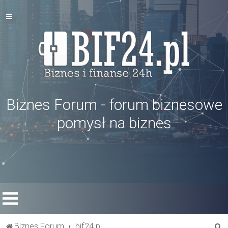
Biznes Forum - forum biznesowe
pomysł na biznes
S
Biznes Forum
bif24.pl