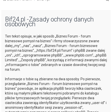
z
u
Bif24.pl -Zasady ochrony danych
k
osobowych
a
j
Ten tekst opisuje, w jaki sposób „Biznes Forum - forum
biznesowe pomysł na biznes” i firmy stowarzyszone zwane
dalej „my”, „nas”, „nasz”, „Biznes Forum - forum biznesowe
pomysł na biznes”, „https://bif24.pl/forum” i phpBB zwane dalej
„oni”, „ich”, „oprogramowanie phpBB”, „www.phpbb.com”, „phpBB
Limited”, „Zespoły phpBB”, korzystają z informacji zwanymi dalej
„informacjami o tobie” zebranych w czasie dowolnej twojej sesji
na forum.
Informacje o tobie są zbierane na dwa sposoby. Po pierwsze,
przeglądanie „Biznes Forum - forum biznesowe pomysł na
biznes” powoduje, że aplikacja phpBB tworzy kilka ciasteczek,
które są małymi plikami tekstowymi pobranymi do katalogu
plików tymczasowych twojej przeglądarki. Pierwsze dwa
ciasteczka zawierają identyfikator użytkownika zwany „user-id” i
anonimowy identyfikator sesji zwany „session-id”,