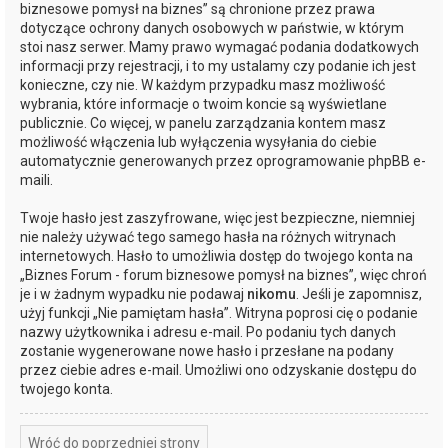
biznesowe pomysł na biznes” są chronione przez prawa
dotyczące ochrony danych osobowych w państwie, w którym
stoi nasz serwer. Mamy prawo wymagać podania dodatkowych
informacji przy rejestracji, i to my ustalamy czy podanie ich jest
konieczne, czy nie. W każdym przypadku masz możliwość
wybrania, które informacje o twoim koncie są wyświetlane
publicznie. Co więcej, w panelu zarządzania kontem masz
możliwość włączenia lub wyłączenia wysyłania do ciebie
automatycznie generowanych przez oprogramowanie phpBB e-
maili.
Twoje hasło jest zaszyfrowane, więc jest bezpieczne, niemniej
nie należy używać tego samego hasła na różnych witrynach
internetowych. Hasło to umożliwia dostęp do twojego konta na
„Biznes Forum - forum biznesowe pomysł na biznes”, więc chroń
je i w żadnym wypadku nie podawaj
nikomu
. Jeśli je zapomnisz,
użyj funkcji „Nie pamiętam hasła”. Witryna poprosi cię o podanie
nazwy użytkownika i adresu e-mail. Po podaniu tych danych
zostanie wygenerowane nowe hasło i przesłane na podany
przez ciebie adres e-mail. Umożliwi ono odzyskanie dostępu do
twojego konta.
Wróć do poprzedniej strony