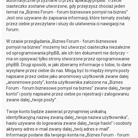
automatycznie przyznane ci przez aplikację phpBB. Trzecie
ciasteczko zostanie utworzone, gdy przejrzysz chociaż jeden
temat na „Biznes Forum - forum biznesowe pomysł na biznes”.
Jest ono używane do zapisania informacji, które tematy zostały
przez ciebie przeczytane i służy do ułatwienia ci nawigacji na
forum.
W czasie przeglądania „Biznes Forum - forum biznesowe
pomysł na biznes” możemy też utworzyć ciasteczka niezależne
od oprogramowania phpBB, ale ich ten dokument nie dotyczy –
ma on opisywać tylko strony stworzone przez oprogramowanie
phpBB. Drugi sposób, w jaki zbieramy informacje o tobie, to dane
wysyłane przez ciebie do nas. Mogą być to między innymi posty
napisane przez ciebie jako anonimowy użytkownik zwane dalej
„anonimowe posty”, konta użytkownika założone na „Biznes
Forum - forum biznesowe pomysł na biznes” zwane dalej „twoje
konto” i posty napisane przez ciebie po rejestracji i zalogowaniu
zwane dalej „twoje posty”.
Twoje konto będzie zawierać przynajmniej unikalną
identyfikacyjną nazwę zwaną dalej „twoja nazwa użytkownika”,
hasło używane do logowania zwane dalej „twoje hasło” i osobisty
aktywny adres e-mail zwany dalej „twój adres e-mail”.
Informacje podane dla twojego konta na „Biznes Forum - forum