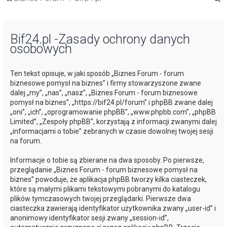
z
u
Bif24.pl -Zasady ochrony danych
k
osobowych
a
j
Ten tekst opisuje, w jaki sposób „Biznes Forum - forum
biznesowe pomysł na biznes” i firmy stowarzyszone zwane
dalej „my”, „nas”, „nasz”, „Biznes Forum - forum biznesowe
pomysł na biznes”, „https://bif24.pl/forum” i phpBB zwane dalej
„oni”, „ich”, „oprogramowanie phpBB”, „www.phpbb.com”, „phpBB
Limited”, „Zespoły phpBB”, korzystają z informacji zwanymi dalej
„informacjami o tobie” zebranych w czasie dowolnej twojej sesji
na forum.
Informacje o tobie są zbierane na dwa sposoby. Po pierwsze,
przeglądanie „Biznes Forum - forum biznesowe pomysł na
biznes” powoduje, że aplikacja phpBB tworzy kilka ciasteczek,
które są małymi plikami tekstowymi pobranymi do katalogu
plików tymczasowych twojej przeglądarki. Pierwsze dwa
ciasteczka zawierają identyfikator użytkownika zwany „user-id” i
anonimowy identyfikator sesji zwany „session-id”,