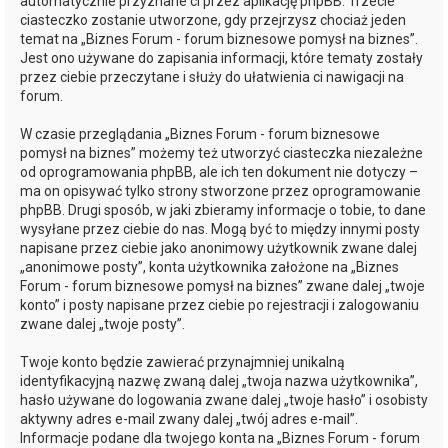
automatycznie przyznane ci przez aplikację phpBB. Trzecie
ciasteczko zostanie utworzone, gdy przejrzysz chociaż jeden
temat na „Biznes Forum - forum biznesowe pomysł na biznes”.
Jest ono używane do zapisania informacji, które tematy zostały
przez ciebie przeczytane i służy do ułatwienia ci nawigacji na
forum.
W czasie przeglądania „Biznes Forum - forum biznesowe
pomysł na biznes” możemy też utworzyć ciasteczka niezależne
od oprogramowania phpBB, ale ich ten dokument nie dotyczy –
ma on opisywać tylko strony stworzone przez oprogramowanie
phpBB. Drugi sposób, w jaki zbieramy informacje o tobie, to dane
wysyłane przez ciebie do nas. Mogą być to między innymi posty
napisane przez ciebie jako anonimowy użytkownik zwane dalej
„anonimowe posty”, konta użytkownika założone na „Biznes
Forum - forum biznesowe pomysł na biznes” zwane dalej „twoje
konto” i posty napisane przez ciebie po rejestracji i zalogowaniu
zwane dalej „twoje posty”.
Twoje konto będzie zawierać przynajmniej unikalną
identyfikacyjną nazwę zwaną dalej „twoja nazwa użytkownika”,
hasło używane do logowania zwane dalej „twoje hasło” i osobisty
aktywny adres e-mail zwany dalej „twój adres e-mail”.
Informacje podane dla twojego konta na „Biznes Forum - forum