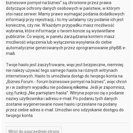
biznesowe pomysł na biznes” są chronione przez prawa
dotyczące ochrony danych osobowych w państwie, w którym
stoi nasz serwer. Mamy prawo wymagać podania dodatkowych
informacji przy rejestracji, i to my ustalamy czy podanie ich jest
konieczne, czy nie. W każdym przypadku masz możliwość
wybrania, które informacje o twoim koncie są wyświetlane
publicznie. Co więcej, w panelu zarządzania kontem masz
możliwość włączenia lub wyłączenia wysyłania do ciebie
automatycznie generowanych przez oprogramowanie phpBB e-
maili.
Twoje hasło jest zaszyfrowane, więc jest bezpieczne, niemniej
nie należy używać tego samego hasła na różnych witrynach
internetowych. Hasło to umożliwia dostęp do twojego konta na
„Biznes Forum - forum biznesowe pomysł na biznes”, więc chroń
je i w żadnym wypadku nie podawaj
nikomu
. Jeśli je zapomnisz,
użyj funkcji „Nie pamiętam hasła”. Witryna poprosi cię o podanie
nazwy użytkownika i adresu e-mail. Po podaniu tych danych
zostanie wygenerowane nowe hasło i przesłane na podany
przez ciebie adres e-mail. Umożliwi ono odzyskanie dostępu do
twojego konta.
Wróć do poprzedniej strony