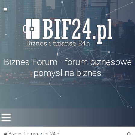
Biznes Forum - forum biznesowe
pomysł na biznes
S
Biznes Forum
bif24.pl