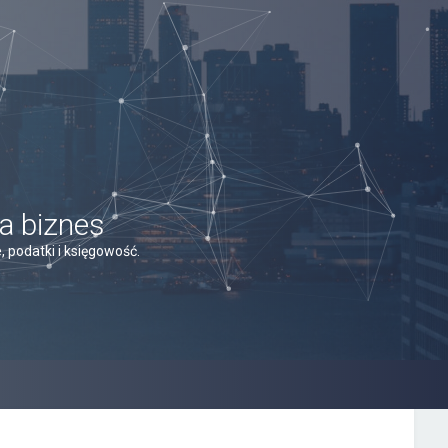
a biznes
 podatki i księgowość.