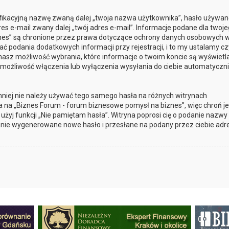
yfikacyjną nazwę zwaną dalej „twoja nazwa użytkownika”, hasło używan
res e-mail zwany dalej „twój adres e-mail”. Informacje podane dla twoj
nes” są chronione przez prawa dotyczące ochrony danych osobowych 
podania dodatkowych informacji przy rejestracji, i to my ustalamy cz
masz możliwość wybrania, które informacje o twoim koncie są wyświetl
 możliwość włączenia lub wyłączenia wysyłania do ciebie automatyczn
mniej nie należy używać tego samego hasła na różnych witrynach
a na „Biznes Forum - forum biznesowe pomysł na biznes”, więc chroń je
, użyj funkcji „Nie pamiętam hasła”. Witryna poprosi cię o podanie nazwy
anie wygenerowane nowe hasło i przesłane na podany przez ciebie adre