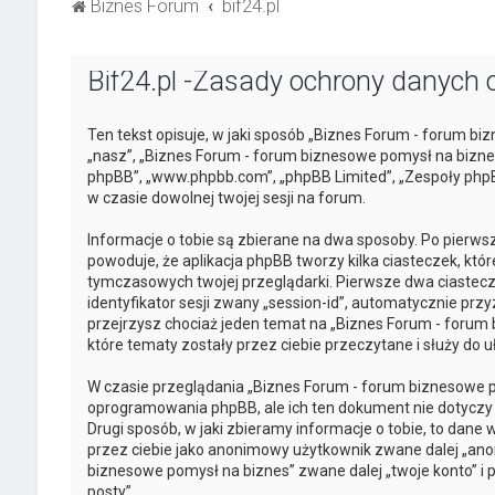
Biznes Forum
bif24.pl
Bif24.pl -Zasady ochrony danych
Ten tekst opisuje, w jaki sposób „Biznes Forum - forum bi
„nasz”, „Biznes Forum - forum biznesowe pomysł na biznes”
phpBB”, „www.phpbb.com”, „phpBB Limited”, „Zespoły phpBB
w czasie dowolnej twojej sesji na forum.
Informacje o tobie są zbierane na dwa sposoby. Po pierw
powoduje, że aplikacja phpBB tworzy kilka ciasteczek, kt
tymczasowych twojej przeglądarki. Pierwsze dwa ciastecz
identyfikator sesji zwany „session-id”, automatycznie prz
przejrzysz chociaż jeden temat na „Biznes Forum - forum 
które tematy zostały przez ciebie przeczytane i służy do u
W czasie przeglądania „Biznes Forum - forum biznesowe 
oprogramowania phpBB, ale ich ten dokument nie dotyczy
Drugi sposób, w jaki zbieramy informacje o tobie, to dane
przez ciebie jako anonimowy użytkownik zwane dalej „an
biznesowe pomysł na biznes” zwane dalej „twoje konto” i po
posty”.