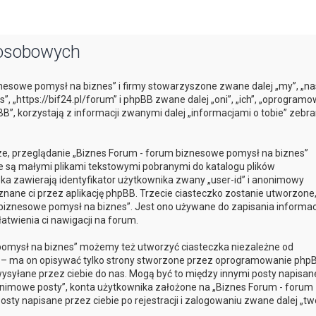
 osobowych
znesowe pomysł na biznes” i firmy stowarzyszone zwane dalej „my”, „na
, „https://bif24.pl/forum” i phpBB zwane dalej „oni”, „ich”, „oprogram
”, korzystają z informacji zwanymi dalej „informacjami o tobie” zebr
sze, przeglądanie „Biznes Forum - forum biznesowe pomysł na biznes”
óre są małymi plikami tekstowymi pobranymi do katalogu plików
ka zawierają identyfikator użytkownika zwany „user-id” i anonimowy
yznane ci przez aplikację phpBB. Trzecie ciasteczko zostanie utworzone
biznesowe pomysł na biznes”. Jest ono używane do zapisania informacj
łatwienia ci nawigacji na forum.
pomysł na biznes” możemy też utworzyć ciasteczka niezależne od
 – ma on opisywać tylko strony stworzone przez oprogramowanie phpB
 wysyłane przez ciebie do nas. Mogą być to między innymi posty napisan
onimowe posty”, konta użytkownika założone na „Biznes Forum - forum
sty napisane przez ciebie po rejestracji i zalogowaniu zwane dalej „tw