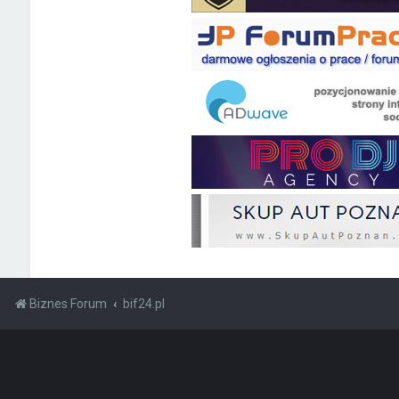
Biznes Forum
bif24.pl