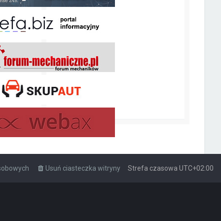
osobowych
Usuń ciasteczka witryny
Strefa czasowa
UTC+02:00