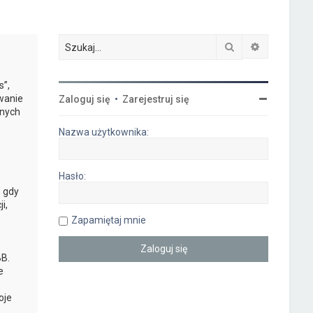
Szukaj
Wyszukiwa
s”,
owanie
Zaloguj się
•
Zarejestruj się
anych
Nazwa użytkownika:
Hasło:
, gdy
i,
Zapamiętaj mnie
B.
e
oje