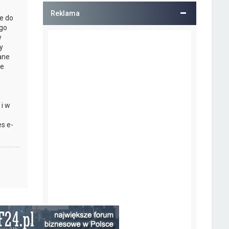
Reklama
e do
ego
w
y
ane
ie
 i w
s e-