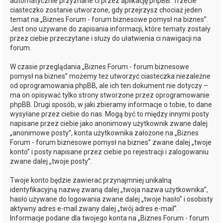
automatycznie przyznane ci przez aplikację phpBB. Trzecie
ciasteczko zostanie utworzone, gdy przejrzysz chociaż jeden
temat na „Biznes Forum - forum biznesowe pomysł na biznes”.
Jest ono używane do zapisania informacji, które tematy zostały
przez ciebie przeczytane i służy do ułatwienia ci nawigacji na
forum.
W czasie przeglądania „Biznes Forum - forum biznesowe
pomysł na biznes” możemy też utworzyć ciasteczka niezależne
od oprogramowania phpBB, ale ich ten dokument nie dotyczy –
ma on opisywać tylko strony stworzone przez oprogramowanie
phpBB. Drugi sposób, w jaki zbieramy informacje o tobie, to dane
wysyłane przez ciebie do nas. Mogą być to między innymi posty
napisane przez ciebie jako anonimowy użytkownik zwane dalej
„anonimowe posty”, konta użytkownika założone na „Biznes
Forum - forum biznesowe pomysł na biznes” zwane dalej „twoje
konto” i posty napisane przez ciebie po rejestracji i zalogowaniu
zwane dalej „twoje posty”.
Twoje konto będzie zawierać przynajmniej unikalną
identyfikacyjną nazwę zwaną dalej „twoja nazwa użytkownika”,
hasło używane do logowania zwane dalej „twoje hasło” i osobisty
aktywny adres e-mail zwany dalej „twój adres e-mail”.
Informacje podane dla twojego konta na „Biznes Forum - forum