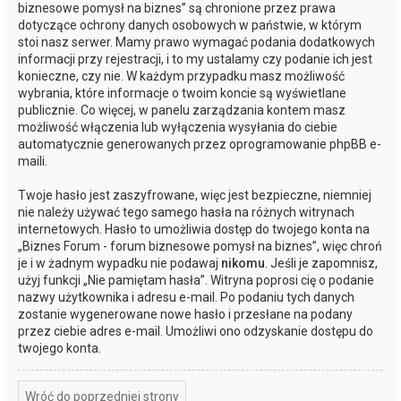
biznesowe pomysł na biznes” są chronione przez prawa
dotyczące ochrony danych osobowych w państwie, w którym
stoi nasz serwer. Mamy prawo wymagać podania dodatkowych
informacji przy rejestracji, i to my ustalamy czy podanie ich jest
konieczne, czy nie. W każdym przypadku masz możliwość
wybrania, które informacje o twoim koncie są wyświetlane
publicznie. Co więcej, w panelu zarządzania kontem masz
możliwość włączenia lub wyłączenia wysyłania do ciebie
automatycznie generowanych przez oprogramowanie phpBB e-
maili.
Twoje hasło jest zaszyfrowane, więc jest bezpieczne, niemniej
nie należy używać tego samego hasła na różnych witrynach
internetowych. Hasło to umożliwia dostęp do twojego konta na
„Biznes Forum - forum biznesowe pomysł na biznes”, więc chroń
je i w żadnym wypadku nie podawaj
nikomu
. Jeśli je zapomnisz,
użyj funkcji „Nie pamiętam hasła”. Witryna poprosi cię o podanie
nazwy użytkownika i adresu e-mail. Po podaniu tych danych
zostanie wygenerowane nowe hasło i przesłane na podany
przez ciebie adres e-mail. Umożliwi ono odzyskanie dostępu do
twojego konta.
Wróć do poprzedniej strony