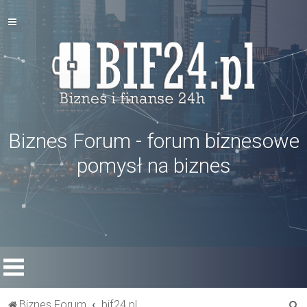
Biznes Forum - forum biznesowe
pomysł na biznes
S
Biznes Forum
bif24.pl