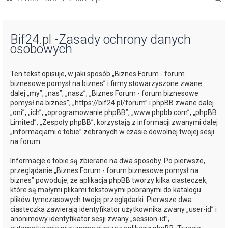
z
u
Bif24.pl -Zasady ochrony danych
k
osobowych
a
j
Ten tekst opisuje, w jaki sposób „Biznes Forum - forum
biznesowe pomysł na biznes” i firmy stowarzyszone zwane
dalej „my”, „nas”, „nasz”, „Biznes Forum - forum biznesowe
pomysł na biznes”, „https://bif24.pl/forum” i phpBB zwane dalej
„oni”, „ich”, „oprogramowanie phpBB”, „www.phpbb.com”, „phpBB
Limited”, „Zespoły phpBB”, korzystają z informacji zwanymi dalej
„informacjami o tobie” zebranych w czasie dowolnej twojej sesji
na forum.
Informacje o tobie są zbierane na dwa sposoby. Po pierwsze,
przeglądanie „Biznes Forum - forum biznesowe pomysł na
biznes” powoduje, że aplikacja phpBB tworzy kilka ciasteczek,
które są małymi plikami tekstowymi pobranymi do katalogu
plików tymczasowych twojej przeglądarki. Pierwsze dwa
ciasteczka zawierają identyfikator użytkownika zwany „user-id” i
anonimowy identyfikator sesji zwany „session-id”,