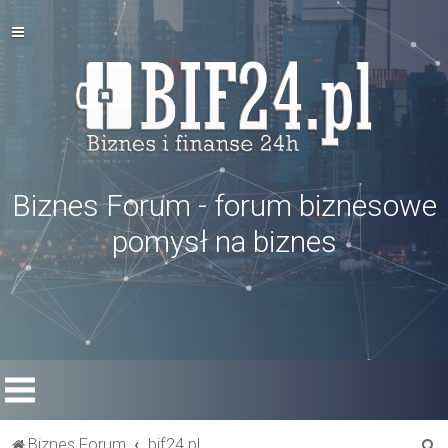
Biznes Forum - forum biznesowe
pomysł na biznes
S
Biznes Forum
bif24.pl