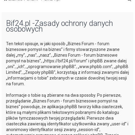
z
u
Bif24.pl -Zasady ochrony danych
k
osobowych
a
j
Ten tekst opisuje, w jaki sposób „Biznes Forum - forum
biznesowe pomysł na biznes” i firmy stowarzyszone zwane
dalej „my”, „nas”, „nasz”, „Biznes Forum - forum biznesowe
pomysł na biznes”, „https://bif24.pl/forum” i phpBB zwane dalej
„oni”, „ich”, „oprogramowanie phpBB”, „www.phpbb.com”, „phpBB
Limited”, „Zespoły phpBB”, korzystają z informacji zwanymi dalej
„informacjami o tobie” zebranych w czasie dowolnej twojej sesji
na forum.
Informacje o tobie są zbierane na dwa sposoby. Po pierwsze,
przeglądanie „Biznes Forum - forum biznesowe pomysł na
biznes” powoduje, że aplikacja phpBB tworzy kilka ciasteczek,
które są małymi plikami tekstowymi pobranymi do katalogu
plików tymczasowych twojej przeglądarki. Pierwsze dwa
ciasteczka zawierają identyfikator użytkownika zwany „user-id” i
anonimowy identyfikator sesji zwany „session-id”,