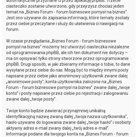
automatycznie przyznane ci przez aplikację phpBB. Trzecie
ciasteczko zostanie utworzone, gdy przejrzysz chociaż jeden
temat na „Biznes Forum - forum biznesowe pomysł na biznes”.
Jest ono używane do zapisania informacji, które tematy zostały
przez ciebie przeczytane i służy do ułatwienia ci nawigacji na
forum.
W czasie przeglądania „Biznes Forum - forum biznesowe
pomysł na biznes” możemy też utworzyć ciasteczka niezależne
od oprogramowania phpBB, ale ich ten dokument nie dotyczy –
ma on opisywać tylko strony stworzone przez oprogramowanie
phpBB. Drugi sposób, w jaki zbieramy informacje o tobie, to dane
wysyłane przez ciebie do nas. Mogą być to między innymi posty
napisane przez ciebie jako anonimowy użytkownik zwane dalej
„anonimowe posty”, konta użytkownika założone na „Biznes
Forum - forum biznesowe pomysł na biznes” zwane dalej „twoje
konto” i posty napisane przez ciebie po rejestracji i zalogowaniu
zwane dalej „twoje posty”.
Twoje konto będzie zawierać przynajmniej unikalną
identyfikacyjną nazwę zwaną dalej „twoja nazwa użytkownika”,
hasło używane do logowania zwane dalej „twoje hasło” i osobisty
aktywny adres e-mail zwany dalej „twój adres e-mail”.
Informacje podane dla twojego konta na „Biznes Forum - forum