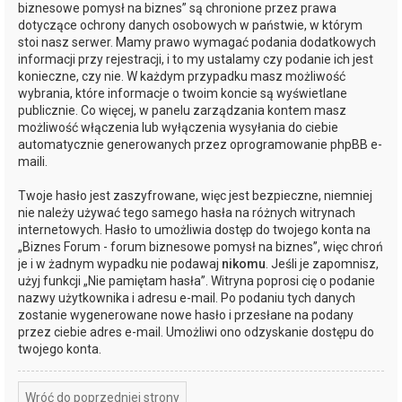
biznesowe pomysł na biznes” są chronione przez prawa
dotyczące ochrony danych osobowych w państwie, w którym
stoi nasz serwer. Mamy prawo wymagać podania dodatkowych
informacji przy rejestracji, i to my ustalamy czy podanie ich jest
konieczne, czy nie. W każdym przypadku masz możliwość
wybrania, które informacje o twoim koncie są wyświetlane
publicznie. Co więcej, w panelu zarządzania kontem masz
możliwość włączenia lub wyłączenia wysyłania do ciebie
automatycznie generowanych przez oprogramowanie phpBB e-
maili.
Twoje hasło jest zaszyfrowane, więc jest bezpieczne, niemniej
nie należy używać tego samego hasła na różnych witrynach
internetowych. Hasło to umożliwia dostęp do twojego konta na
„Biznes Forum - forum biznesowe pomysł na biznes”, więc chroń
je i w żadnym wypadku nie podawaj
nikomu
. Jeśli je zapomnisz,
użyj funkcji „Nie pamiętam hasła”. Witryna poprosi cię o podanie
nazwy użytkownika i adresu e-mail. Po podaniu tych danych
zostanie wygenerowane nowe hasło i przesłane na podany
przez ciebie adres e-mail. Umożliwi ono odzyskanie dostępu do
twojego konta.
Wróć do poprzedniej strony