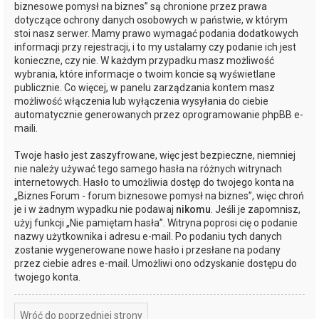
biznesowe pomysł na biznes” są chronione przez prawa
dotyczące ochrony danych osobowych w państwie, w którym
stoi nasz serwer. Mamy prawo wymagać podania dodatkowych
informacji przy rejestracji, i to my ustalamy czy podanie ich jest
konieczne, czy nie. W każdym przypadku masz możliwość
wybrania, które informacje o twoim koncie są wyświetlane
publicznie. Co więcej, w panelu zarządzania kontem masz
możliwość włączenia lub wyłączenia wysyłania do ciebie
automatycznie generowanych przez oprogramowanie phpBB e-
maili.
Twoje hasło jest zaszyfrowane, więc jest bezpieczne, niemniej
nie należy używać tego samego hasła na różnych witrynach
internetowych. Hasło to umożliwia dostęp do twojego konta na
„Biznes Forum - forum biznesowe pomysł na biznes”, więc chroń
je i w żadnym wypadku nie podawaj
nikomu
. Jeśli je zapomnisz,
użyj funkcji „Nie pamiętam hasła”. Witryna poprosi cię o podanie
nazwy użytkownika i adresu e-mail. Po podaniu tych danych
zostanie wygenerowane nowe hasło i przesłane na podany
przez ciebie adres e-mail. Umożliwi ono odzyskanie dostępu do
twojego konta.
Wróć do poprzedniej strony