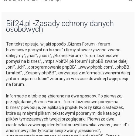
z
u
Bif24.pl -Zasady ochrony danych
k
osobowych
a
j
Ten tekst opisuje, w jaki sposób „Biznes Forum - forum
biznesowe pomysł na biznes” i firmy stowarzyszone zwane
dalej „my”, „nas”, „nasz”, „Biznes Forum - forum biznesowe
pomysł na biznes”, „https://bif24.pl/forum” i phpBB zwane dalej
„oni”, „ich”, „oprogramowanie phpBB”, „www.phpbb.com”, „phpBB
Limited”, „Zespoły phpBB”, korzystają z informacji zwanymi dalej
„informacjami o tobie” zebranych w czasie dowolnej twojej sesji
na forum.
Informacje o tobie są zbierane na dwa sposoby. Po pierwsze,
przeglądanie „Biznes Forum - forum biznesowe pomysł na
biznes” powoduje, że aplikacja phpBB tworzy kilka ciasteczek,
które są małymi plikami tekstowymi pobranymi do katalogu
plików tymczasowych twojej przeglądarki. Pierwsze dwa
ciasteczka zawierają identyfikator użytkownika zwany „user-id” i
anonimowy identyfikator sesji zwany „session-id”,