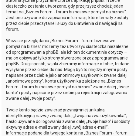
automatycznie przyznane ci przez aplikację phpBB. Trzecie
ciasteczko zostanie utworzone, gdy przejrzysz chociaż jeden
temat na „Biznes Forum - forum biznesowe pomysł na biznes”.
Jest ono używane do zapisania informacji, które tematy zostały
przez ciebie przeczytane i służy do ułatwienia ci nawigacji na
forum.
W czasie przeglądania „Biznes Forum - forum biznesowe
pomysł na biznes” możemy też utworzyć ciasteczka niezależne
od oprogramowania phpBB, ale ich ten dokument nie dotyczy –
ma on opisywać tylko strony stworzone przez oprogramowanie
phpBB. Drugi sposób, w jaki zbieramy informacje o tobie, to dane
wysyłane przez ciebie do nas. Mogą być to między innymi posty
napisane przez ciebie jako anonimowy użytkownik zwane dalej
„anonimowe posty”, konta użytkownika założone na „Biznes
Forum - forum biznesowe pomysł na biznes” zwane dalej „twoje
konto” i posty napisane przez ciebie po rejestracji i zalogowaniu
zwane dalej „twoje posty”.
Twoje konto będzie zawierać przynajmniej unikalną
identyfikacyjną nazwę zwaną dalej „twoja nazwa użytkownika”,
hasło używane do logowania zwane dalej „twoje hasło” i osobisty
aktywny adres e-mail zwany dalej „twój adres e-mail”.
Informacje podane dla twojego konta na „Biznes Forum - forum