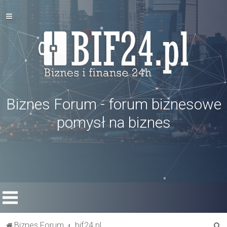
Biznes Forum - forum biznesowe
pomysł na biznes
S
Biznes Forum
bif24.pl