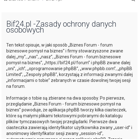
z
u
Bif24.pl -Zasady ochrony danych
k
osobowych
a
j
Ten tekst opisuje, w jaki sposób „Biznes Forum - forum
biznesowe pomysł na biznes” i firmy stowarzyszone zwane
dalej „my”, „nas”, „nasz”, „Biznes Forum - forum biznesowe
pomysł na biznes”, „https://bif24.pl/forum” i phpBB zwane dalej
„oni”, „ich”, „oprogramowanie phpBB”, „www.phpbb.com”, „phpBB
Limited”, „Zespoły phpBB”, korzystają z informacji zwanymi dalej
„informacjami o tobie” zebranych w czasie dowolnej twojej sesji
na forum.
Informacje o tobie są zbierane na dwa sposoby. Po pierwsze,
przeglądanie „Biznes Forum - forum biznesowe pomysł na
biznes” powoduje, że aplikacja phpBB tworzy kilka ciasteczek,
które są małymi plikami tekstowymi pobranymi do katalogu
plików tymczasowych twojej przeglądarki. Pierwsze dwa
ciasteczka zawierają identyfikator użytkownika zwany „user-id” i
anonimowy identyfikator sesji zwany „session-id”,