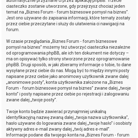
automatycznie przyznane ci przez aplikację phpBB. Trzecie
ciasteczko zostanie utworzone, gdy przejrzysz chociaż jeden
temat na „Biznes Forum - forum biznesowe pomysł na biznes”.
Jest ono używane do zapisania informacji, które tematy zostały
przez ciebie przeczytane i służy do ułatwienia ci nawigacji na
forum.
W czasie przeglądania „Biznes Forum - forum biznesowe
pomysł na biznes” możemy też utworzyć ciasteczka niezależne
od oprogramowania phpBB, ale ich ten dokument nie dotyczy –
ma on opisywać tylko strony stworzone przez oprogramowanie
phpBB. Drugi sposób, w jaki zbieramy informacje o tobie, to dane
wysyłane przez ciebie do nas. Mogą być to między innymi posty
napisane przez ciebie jako anonimowy użytkownik zwane dalej
„anonimowe posty”, konta użytkownika założone na „Biznes
Forum - forum biznesowe pomysł na biznes” zwane dalej „twoje
konto” i posty napisane przez ciebie po rejestracji i zalogowaniu
zwane dalej „twoje posty”.
Twoje konto będzie zawierać przynajmniej unikalną
identyfikacyjną nazwę zwaną dalej „twoja nazwa użytkownika”,
hasło używane do logowania zwane dalej „twoje hasło” i osobisty
aktywny adres e-mail zwany dalej „twój adres e-mail”.
Informacje podane dla twojego konta na „Biznes Forum - forum