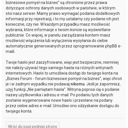
biznesowe pomysł na biznes” są chronione przez prawa
dotyczące ochrony danych osobowych w państwie, w którym
stoi nasz serwer. Mamy prawo wymagać podania dodatkowych
informacji przy rejestracji, i to my ustalamy czy podanie ich jest
konieczne, czy nie. W każdym przypadku masz możliwość
wybrania, które informacje o twoim koncie są wyświetlane
publicznie. Co więcej, w panelu zarządzania kontem masz
możliwość włączenia lub wyłączenia wysyłania do ciebie
automatycznie generowanych przez oprogramowanie phpBB e-
maili.
Twoje hasło jest zaszyfrowane, więc jest bezpieczne, niemniej
nie należy używać tego samego hasła na różnych witrynach
internetowych. Hasło to umożliwia dostęp do twojego konta na
„Biznes Forum - forum biznesowe pomysł na biznes”, więc chroń
je i w żadnym wypadku nie podawaj
nikomu
. Jeśli je zapomnisz,
użyj funkcji „Nie pamiętam hasła”. Witryna poprosi cię o podanie
nazwy użytkownika i adresu e-mail. Po podaniu tych danych
zostanie wygenerowane nowe hasło i przesłane na podany
przez ciebie adres e-mail. Umożliwi ono odzyskanie dostępu do
twojego konta.
Wróć do poprzedniej strony