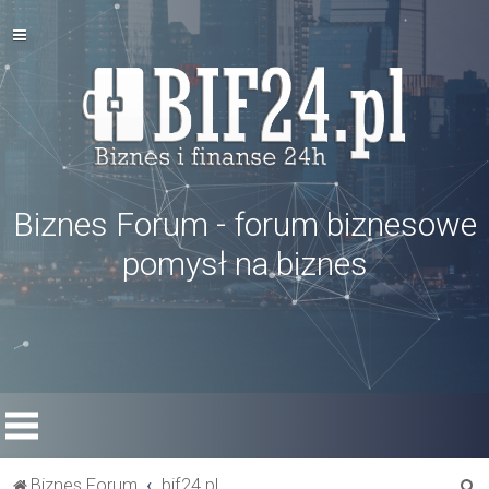
Biznes Forum - forum biznesowe
pomysł na biznes
S
Biznes Forum
bif24.pl