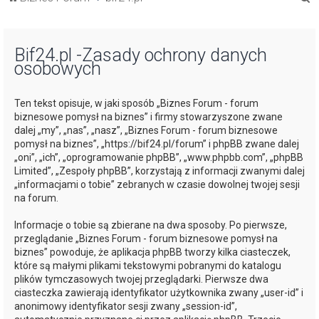
z
u
Bif24.pl -Zasady ochrony danych
k
osobowych
a
j
Ten tekst opisuje, w jaki sposób „Biznes Forum - forum
biznesowe pomysł na biznes” i firmy stowarzyszone zwane
dalej „my”, „nas”, „nasz”, „Biznes Forum - forum biznesowe
pomysł na biznes”, „https://bif24.pl/forum” i phpBB zwane dalej
„oni”, „ich”, „oprogramowanie phpBB”, „www.phpbb.com”, „phpBB
Limited”, „Zespoły phpBB”, korzystają z informacji zwanymi dalej
„informacjami o tobie” zebranych w czasie dowolnej twojej sesji
na forum.
Informacje o tobie są zbierane na dwa sposoby. Po pierwsze,
przeglądanie „Biznes Forum - forum biznesowe pomysł na
biznes” powoduje, że aplikacja phpBB tworzy kilka ciasteczek,
które są małymi plikami tekstowymi pobranymi do katalogu
plików tymczasowych twojej przeglądarki. Pierwsze dwa
ciasteczka zawierają identyfikator użytkownika zwany „user-id” i
anonimowy identyfikator sesji zwany „session-id”,