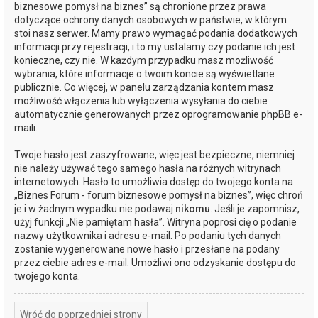
biznesowe pomysł na biznes” są chronione przez prawa
dotyczące ochrony danych osobowych w państwie, w którym
stoi nasz serwer. Mamy prawo wymagać podania dodatkowych
informacji przy rejestracji, i to my ustalamy czy podanie ich jest
konieczne, czy nie. W każdym przypadku masz możliwość
wybrania, które informacje o twoim koncie są wyświetlane
publicznie. Co więcej, w panelu zarządzania kontem masz
możliwość włączenia lub wyłączenia wysyłania do ciebie
automatycznie generowanych przez oprogramowanie phpBB e-
maili.
Twoje hasło jest zaszyfrowane, więc jest bezpieczne, niemniej
nie należy używać tego samego hasła na różnych witrynach
internetowych. Hasło to umożliwia dostęp do twojego konta na
„Biznes Forum - forum biznesowe pomysł na biznes”, więc chroń
je i w żadnym wypadku nie podawaj
nikomu
. Jeśli je zapomnisz,
użyj funkcji „Nie pamiętam hasła”. Witryna poprosi cię o podanie
nazwy użytkownika i adresu e-mail. Po podaniu tych danych
zostanie wygenerowane nowe hasło i przesłane na podany
przez ciebie adres e-mail. Umożliwi ono odzyskanie dostępu do
twojego konta.
Wróć do poprzedniej strony