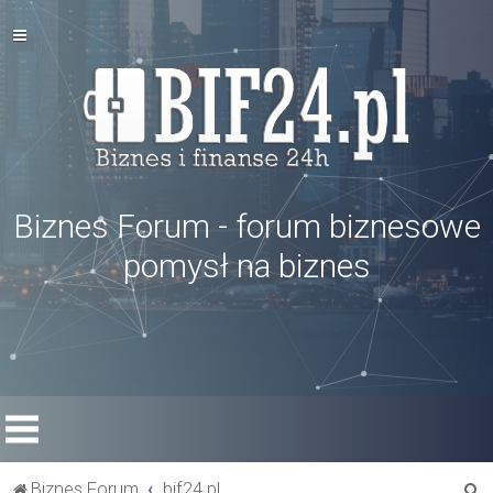
Biznes Forum - forum biznesowe
pomysł na biznes
S
Biznes Forum
bif24.pl