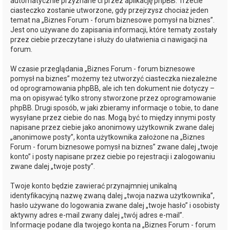
automatycznie przyznane ci przez aplikację phpBB. Trzecie
ciasteczko zostanie utworzone, gdy przejrzysz chociaż jeden
temat na „Biznes Forum - forum biznesowe pomysł na biznes”.
Jest ono używane do zapisania informacji, które tematy zostały
przez ciebie przeczytane i służy do ułatwienia ci nawigacji na
forum.
W czasie przeglądania „Biznes Forum - forum biznesowe
pomysł na biznes” możemy też utworzyć ciasteczka niezależne
od oprogramowania phpBB, ale ich ten dokument nie dotyczy –
ma on opisywać tylko strony stworzone przez oprogramowanie
phpBB. Drugi sposób, w jaki zbieramy informacje o tobie, to dane
wysyłane przez ciebie do nas. Mogą być to między innymi posty
napisane przez ciebie jako anonimowy użytkownik zwane dalej
„anonimowe posty”, konta użytkownika założone na „Biznes
Forum - forum biznesowe pomysł na biznes” zwane dalej „twoje
konto” i posty napisane przez ciebie po rejestracji i zalogowaniu
zwane dalej „twoje posty”.
Twoje konto będzie zawierać przynajmniej unikalną
identyfikacyjną nazwę zwaną dalej „twoja nazwa użytkownika”,
hasło używane do logowania zwane dalej „twoje hasło” i osobisty
aktywny adres e-mail zwany dalej „twój adres e-mail”.
Informacje podane dla twojego konta na „Biznes Forum - forum