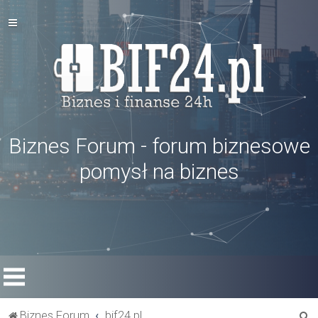
Biznes Forum - forum biznesowe
pomysł na biznes
S
Biznes Forum
bif24.pl