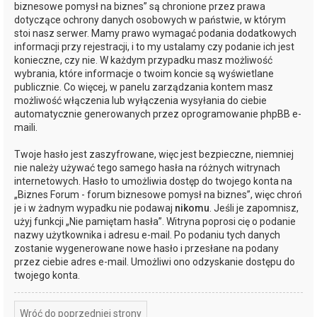
biznesowe pomysł na biznes” są chronione przez prawa
dotyczące ochrony danych osobowych w państwie, w którym
stoi nasz serwer. Mamy prawo wymagać podania dodatkowych
informacji przy rejestracji, i to my ustalamy czy podanie ich jest
konieczne, czy nie. W każdym przypadku masz możliwość
wybrania, które informacje o twoim koncie są wyświetlane
publicznie. Co więcej, w panelu zarządzania kontem masz
możliwość włączenia lub wyłączenia wysyłania do ciebie
automatycznie generowanych przez oprogramowanie phpBB e-
maili.
Twoje hasło jest zaszyfrowane, więc jest bezpieczne, niemniej
nie należy używać tego samego hasła na różnych witrynach
internetowych. Hasło to umożliwia dostęp do twojego konta na
„Biznes Forum - forum biznesowe pomysł na biznes”, więc chroń
je i w żadnym wypadku nie podawaj
nikomu
. Jeśli je zapomnisz,
użyj funkcji „Nie pamiętam hasła”. Witryna poprosi cię o podanie
nazwy użytkownika i adresu e-mail. Po podaniu tych danych
zostanie wygenerowane nowe hasło i przesłane na podany
przez ciebie adres e-mail. Umożliwi ono odzyskanie dostępu do
twojego konta.
Wróć do poprzedniej strony