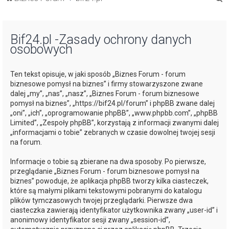
z
u
Bif24.pl -Zasady ochrony danych
k
osobowych
a
j
Ten tekst opisuje, w jaki sposób „Biznes Forum - forum
biznesowe pomysł na biznes” i firmy stowarzyszone zwane
dalej „my”, „nas”, „nasz”, „Biznes Forum - forum biznesowe
pomysł na biznes”, „https://bif24.pl/forum” i phpBB zwane dalej
„oni”, „ich”, „oprogramowanie phpBB”, „www.phpbb.com”, „phpBB
Limited”, „Zespoły phpBB”, korzystają z informacji zwanymi dalej
„informacjami o tobie” zebranych w czasie dowolnej twojej sesji
na forum.
Informacje o tobie są zbierane na dwa sposoby. Po pierwsze,
przeglądanie „Biznes Forum - forum biznesowe pomysł na
biznes” powoduje, że aplikacja phpBB tworzy kilka ciasteczek,
które są małymi plikami tekstowymi pobranymi do katalogu
plików tymczasowych twojej przeglądarki. Pierwsze dwa
ciasteczka zawierają identyfikator użytkownika zwany „user-id” i
anonimowy identyfikator sesji zwany „session-id”,