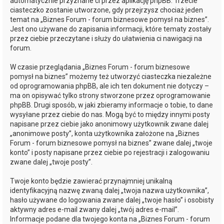
automatycznie przyznane ci przez aplikację phpBB. Trzecie
ciasteczko zostanie utworzone, gdy przejrzysz chociaż jeden
temat na „Biznes Forum - forum biznesowe pomysł na biznes”.
Jest ono używane do zapisania informacji, które tematy zostały
przez ciebie przeczytane i służy do ułatwienia ci nawigacji na
forum.
W czasie przeglądania „Biznes Forum - forum biznesowe
pomysł na biznes” możemy też utworzyć ciasteczka niezależne
od oprogramowania phpBB, ale ich ten dokument nie dotyczy –
ma on opisywać tylko strony stworzone przez oprogramowanie
phpBB. Drugi sposób, w jaki zbieramy informacje o tobie, to dane
wysyłane przez ciebie do nas. Mogą być to między innymi posty
napisane przez ciebie jako anonimowy użytkownik zwane dalej
„anonimowe posty”, konta użytkownika założone na „Biznes
Forum - forum biznesowe pomysł na biznes” zwane dalej „twoje
konto” i posty napisane przez ciebie po rejestracji i zalogowaniu
zwane dalej „twoje posty”.
Twoje konto będzie zawierać przynajmniej unikalną
identyfikacyjną nazwę zwaną dalej „twoja nazwa użytkownika”,
hasło używane do logowania zwane dalej „twoje hasło” i osobisty
aktywny adres e-mail zwany dalej „twój adres e-mail”.
Informacje podane dla twojego konta na „Biznes Forum - forum