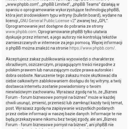
„www.phpbb.com”, „phpBB Limited”, „phpBB Teams” działają w
oparciu o oprogramowanie wykorzystujące technologię phpBB,
która jest środowiskiem typu witryny (bulletin board), wydane na
licencji „
GNU General Public License v2
” zwanej też „GPL”.
Oprogramowanie jest dostępne do pobrania ze strony
www.phpbb.com
. Oprogramowanie phpBB tylko ułatwia
dyskusje przez internet, a jego autorzy nie kontrolują tekstów
zamieszczanych w internecie za jego pomocą. Więcej informacji
o phpBB można znaleźć na stronie
https://www.phpbb.com/
.
Akceptujesz zakaz publikowania wypowiedzi o charakterze
obraźliwym, oszczerczym, propagującym treści niezgodne z
polskim prawem lub naruszającym cudze prawa autorskie i
dobra osobiste. Naruszenie tego zakazu może skutkować dla
ciebie całkowitym zablokowaniem dostępu do tej witryny, a twój
dostawca internetu zostanie powiadomiony o twoim
niewłaściwym zachowaniu. Wyrażasz zgodę na to, że „Biznes
Forum - forum biznesowe pomysł na biznes” może w każdej
chwili usunąć, zmienić, przenieść lub zamknąć każdy twój temat,
post. Wyrażasz zgodę na zapisywanie wszystkich podanych
przez ciebie informacji w naszej bazie danych. Informacje te nie
będą przekazywane nikomu bez twojej zgody, ale ani „Biznes
Forum - forum biznesowe pomysł na biznes”, ani phpBB nie