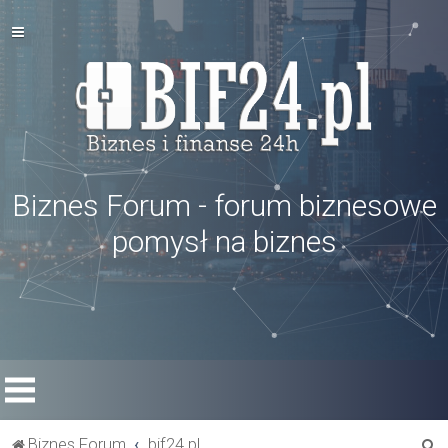
Biznes Forum - forum biznesowe
pomysł na biznes
S
Biznes Forum
bif24.pl