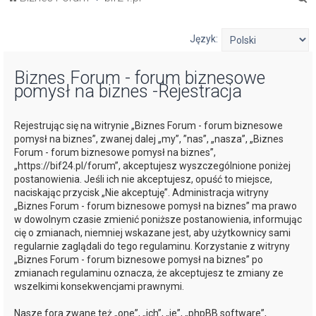
z
u
Język:
k
Biznes Forum - forum biznesowe
a
pomysł na biznes -Rejestracja
j
Rejestrując się na witrynie „Biznes Forum - forum biznesowe
pomysł na biznes”, zwanej dalej „my”, ”nas”, „nasza”, „Biznes
Forum - forum biznesowe pomysł na biznes”,
„https://bif24.pl/forum”, akceptujesz wyszczególnione poniżej
postanowienia. Jeśli ich nie akceptujesz, opuść to miejsce,
naciskając przycisk „Nie akceptuję”. Administracja witryny
„Biznes Forum - forum biznesowe pomysł na biznes” ma prawo
w dowolnym czasie zmienić poniższe postanowienia, informując
cię o zmianach, niemniej wskazane jest, aby użytkownicy sami
regularnie zaglądali do tego regulaminu. Korzystanie z witryny
„Biznes Forum - forum biznesowe pomysł na biznes” po
zmianach regulaminu oznacza, że akceptujesz te zmiany ze
wszelkimi konsekwencjami prawnymi.
Nasze fora zwane też „one”, „ich”, „je”, „phpBB software”,