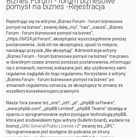
Biznes Forum - forum biznesowe
pomysł na biznes -Rejestracja
j
Rejestrując się na witrynie „Biznes Forum - forum biznesowe
pomysł na biznes”, zwanej dalej „my”, ”nas”, „nasza”, „Biznes
Forum - forum biznesowe pomysł na biznes”,
„https://bif24.pl/forum”, akceptujesz wyszczególnione poniżej
postanowienia. Jeśli ich nie akceptujesz, opuść to miejsce,
naciskając przycisk „Nie akceptuję”. Administracja witryny
„Biznes Forum - forum biznesowe pomysł na biznes” ma prawo
w dowolnym czasie zmienić poniższe postanowienia, informując
cię o zmianach, niemniej wskazane jest, aby użytkownicy sami
regularnie zaglądali do tego regulaminu. Korzystanie z witryny
„Biznes Forum - forum biznesowe pomysł na biznes” po
zmianach regulaminu oznacza, że akceptujesz te zmiany ze
wszelkimi konsekwencjami prawnymi.
Nasze fora zwane też „one”, „ich”, „je”, „phpBB software”,
„www.phpbb.com”, „phpBB Limited”, „phpBB Teams” działają w
oparciu o oprogramowanie wykorzystujące technologię phpBB,
która jest środowiskiem typu witryny (bulletin board), wydane na
licencji „
GNU General Public License v2
” zwanej też „GPL”.
Oprogramowanie jest dostępne do pobrania ze strony