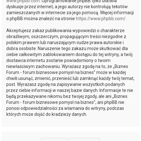
www.phpbb.com
. Oprogramowanie phpBB tylko ułatwia
dyskusje przez internet, a jego autorzy nie kontrolują tekstów
zamieszczanych w internecie za jego pomocą. Więcej informacji
o phpBB można znaleźć na stronie
https://www.phpbb.com/
.
Akceptujesz zakaz publikowania wypowiedzi o charakterze
obraźliwym, oszczerczym, propagującym treści niezgodne z
polskim prawem lub naruszającym cudze prawa autorskie i
dobra osobiste. Naruszenie tego zakazu może skutkować dla
ciebie całkowitym zablokowaniem dostępu do tej witryny, a twój
dostawca internetu zostanie powiadomiony o twoim
niewłaściwym zachowaniu. Wyrażasz zgodę na to, że „Biznes
Forum - forum biznesowe pomysł na biznes” może w każdej
chwili usunąć, zmienić, przenieść lub zamknąć każdy twój temat,
post. Wyrażasz zgodę na zapisywanie wszystkich podanych
przez ciebie informacji w naszej bazie danych. Informacje te nie
będą przekazywane nikomu bez twojej zgody, ale ani „Biznes
Forum - forum biznesowe pomysł na biznes”, ani phpBB nie
ponosi odpowiedzialności za włamania do witryny, podczas
których może dojść do kradzieży danych.