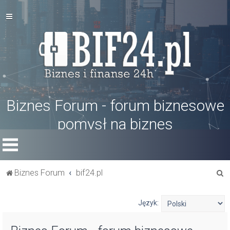
Biznes Forum - forum biznesowe
pomysł na biznes
S
Biznes Forum
bif24.pl
z
u
Język:
k
a