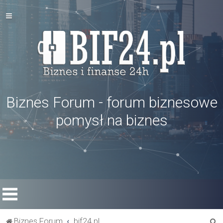
Biznes Forum - forum biznesowe
pomysł na biznes
S
Biznes Forum
bif24.pl