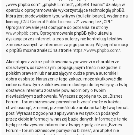
„www.phpbb.com”, „phpBB Limited”, „phpBB Teams” działają w
oparciu o oprogramowanie wykorzystujące technologię phpBB,
która jest środowiskiem typu witryny (bulletin board), wydane na
licencji „
GNU General Public License v2
” zwanej też „GPL”.
Oprogramowanie jest dostępne do pobrania ze strony
www.phpbb.com
. Oprogramowanie phpBB tylko ułatwia
dyskusje przez internet, a jego autorzy nie kontrolują tekstów
zamieszczanych w internecie za jego pomocą. Więcej informacji
o phpBB można znaleźć na stronie
https://www.phpbb.com/
.
Akceptujesz zakaz publikowania wypowiedzi o charakterze
obraźliwym, oszczerczym, propagującym treści niezgodne z
polskim prawem lub naruszającym cudze prawa autorskie i
dobra osobiste. Naruszenie tego zakazu może skutkować dla
ciebie całkowitym zablokowaniem dostępu do tej witryny, a twój
dostawca internetu zostanie powiadomiony o twoim
niewłaściwym zachowaniu. Wyrażasz zgodę na to, że „Biznes
Forum - forum biznesowe pomysł na biznes” może w każdej
chwili usunąć, zmienić, przenieść lub zamknąć każdy twój temat,
post. Wyrażasz zgodę na zapisywanie wszystkich podanych
przez ciebie informacji w naszej bazie danych. Informacje te nie
będą przekazywane nikomu bez twojej zgody, ale ani „Biznes
Forum - forum biznesowe pomysł na biznes”, ani phpBB nie