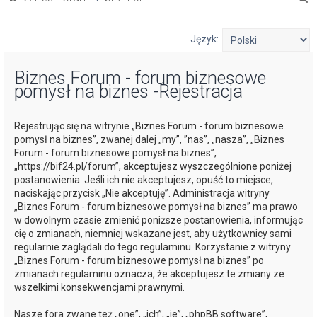
z
u
Język:
k
Biznes Forum - forum biznesowe
a
pomysł na biznes -Rejestracja
j
Rejestrując się na witrynie „Biznes Forum - forum biznesowe
pomysł na biznes”, zwanej dalej „my”, ”nas”, „nasza”, „Biznes
Forum - forum biznesowe pomysł na biznes”,
„https://bif24.pl/forum”, akceptujesz wyszczególnione poniżej
postanowienia. Jeśli ich nie akceptujesz, opuść to miejsce,
naciskając przycisk „Nie akceptuję”. Administracja witryny
„Biznes Forum - forum biznesowe pomysł na biznes” ma prawo
w dowolnym czasie zmienić poniższe postanowienia, informując
cię o zmianach, niemniej wskazane jest, aby użytkownicy sami
regularnie zaglądali do tego regulaminu. Korzystanie z witryny
„Biznes Forum - forum biznesowe pomysł na biznes” po
zmianach regulaminu oznacza, że akceptujesz te zmiany ze
wszelkimi konsekwencjami prawnymi.
Nasze fora zwane też „one”, „ich”, „je”, „phpBB software”,