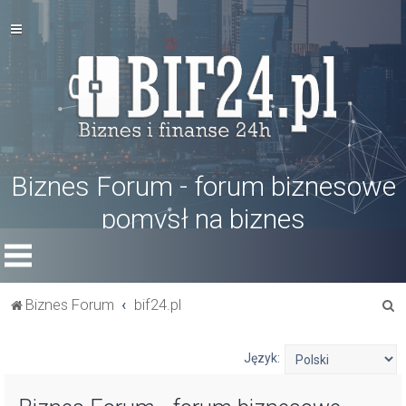
Biznes Forum - forum biznesowe
pomysł na biznes
S
Biznes Forum
bif24.pl
z
u
Język:
k
a