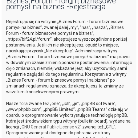
Biznes Forum - forum biznesowe
pomysł na biznes -Rejestracja
j
Rejestrując się na witrynie „Biznes Forum - forum biznesowe
pomysł na biznes”, zwanej dalej „my”, ”nas”, „nasza”, „Biznes
Forum - forum biznesowe pomysł na biznes”,
„https://bif24.pl/forum”, akceptujesz wyszczególnione poniżej
postanowienia. Jeśli ich nie akceptujesz, opuść to miejsce,
naciskając przycisk „Nie akceptuję”. Administracja witryny
„Biznes Forum - forum biznesowe pomysł na biznes” ma prawo
w dowolnym czasie zmienić poniższe postanowienia, informując
cię o zmianach, niemniej wskazane jest, aby użytkownicy sami
regularnie zaglądali do tego regulaminu. Korzystanie z witryny
„Biznes Forum - forum biznesowe pomysł na biznes” po
zmianach regulaminu oznacza, że akceptujesz te zmiany ze
wszelkimi konsekwencjami prawnymi.
Nasze fora zwane też „one”, „ich”, „je”, „phpBB software”,
„www.phpbb.com”, „phpBB Limited”, „phpBB Teams” działają w
oparciu o oprogramowanie wykorzystujące technologię phpBB,
która jest środowiskiem typu witryny (bulletin board), wydane na
licencji „
GNU General Public License v2
” zwanej też „GPL”.
Oprogramowanie jest dostępne do pobrania ze strony