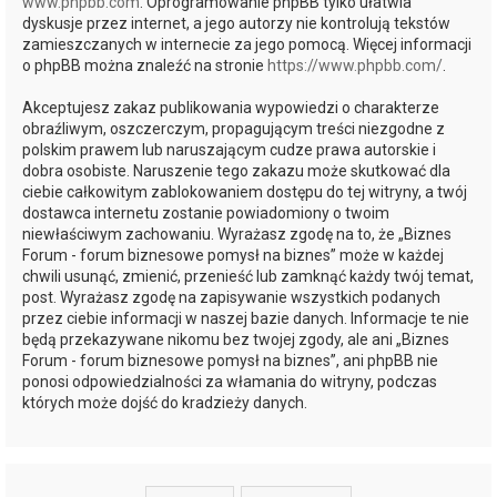
www.phpbb.com
. Oprogramowanie phpBB tylko ułatwia
dyskusje przez internet, a jego autorzy nie kontrolują tekstów
zamieszczanych w internecie za jego pomocą. Więcej informacji
o phpBB można znaleźć na stronie
https://www.phpbb.com/
.
Akceptujesz zakaz publikowania wypowiedzi o charakterze
obraźliwym, oszczerczym, propagującym treści niezgodne z
polskim prawem lub naruszającym cudze prawa autorskie i
dobra osobiste. Naruszenie tego zakazu może skutkować dla
ciebie całkowitym zablokowaniem dostępu do tej witryny, a twój
dostawca internetu zostanie powiadomiony o twoim
niewłaściwym zachowaniu. Wyrażasz zgodę na to, że „Biznes
Forum - forum biznesowe pomysł na biznes” może w każdej
chwili usunąć, zmienić, przenieść lub zamknąć każdy twój temat,
post. Wyrażasz zgodę na zapisywanie wszystkich podanych
przez ciebie informacji w naszej bazie danych. Informacje te nie
będą przekazywane nikomu bez twojej zgody, ale ani „Biznes
Forum - forum biznesowe pomysł na biznes”, ani phpBB nie
ponosi odpowiedzialności za włamania do witryny, podczas
których może dojść do kradzieży danych.