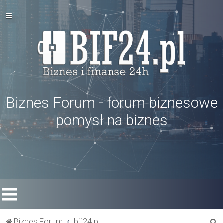
Biznes Forum - forum biznesowe
pomysł na biznes
S
Biznes Forum
bif24.pl