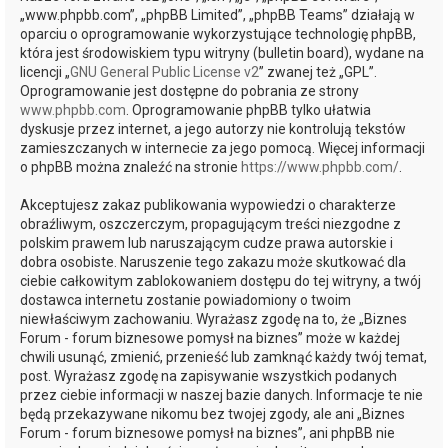
„www.phpbb.com”, „phpBB Limited”, „phpBB Teams” działają w
oparciu o oprogramowanie wykorzystujące technologię phpBB,
która jest środowiskiem typu witryny (bulletin board), wydane na
licencji „
GNU General Public License v2
” zwanej też „GPL”.
Oprogramowanie jest dostępne do pobrania ze strony
www.phpbb.com
. Oprogramowanie phpBB tylko ułatwia
dyskusje przez internet, a jego autorzy nie kontrolują tekstów
zamieszczanych w internecie za jego pomocą. Więcej informacji
o phpBB można znaleźć na stronie
https://www.phpbb.com/
.
Akceptujesz zakaz publikowania wypowiedzi o charakterze
obraźliwym, oszczerczym, propagującym treści niezgodne z
polskim prawem lub naruszającym cudze prawa autorskie i
dobra osobiste. Naruszenie tego zakazu może skutkować dla
ciebie całkowitym zablokowaniem dostępu do tej witryny, a twój
dostawca internetu zostanie powiadomiony o twoim
niewłaściwym zachowaniu. Wyrażasz zgodę na to, że „Biznes
Forum - forum biznesowe pomysł na biznes” może w każdej
chwili usunąć, zmienić, przenieść lub zamknąć każdy twój temat,
post. Wyrażasz zgodę na zapisywanie wszystkich podanych
przez ciebie informacji w naszej bazie danych. Informacje te nie
będą przekazywane nikomu bez twojej zgody, ale ani „Biznes
Forum - forum biznesowe pomysł na biznes”, ani phpBB nie