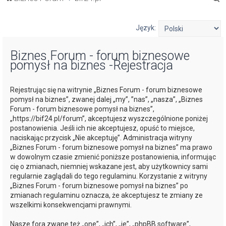
z
u
Język:
k
Biznes Forum - forum biznesowe
a
pomysł na biznes -Rejestracja
j
Rejestrując się na witrynie „Biznes Forum - forum biznesowe
pomysł na biznes”, zwanej dalej „my”, ”nas”, „nasza”, „Biznes
Forum - forum biznesowe pomysł na biznes”,
„https://bif24.pl/forum”, akceptujesz wyszczególnione poniżej
postanowienia. Jeśli ich nie akceptujesz, opuść to miejsce,
naciskając przycisk „Nie akceptuję”. Administracja witryny
„Biznes Forum - forum biznesowe pomysł na biznes” ma prawo
w dowolnym czasie zmienić poniższe postanowienia, informując
cię o zmianach, niemniej wskazane jest, aby użytkownicy sami
regularnie zaglądali do tego regulaminu. Korzystanie z witryny
„Biznes Forum - forum biznesowe pomysł na biznes” po
zmianach regulaminu oznacza, że akceptujesz te zmiany ze
wszelkimi konsekwencjami prawnymi.
Nasze fora zwane też „one”, „ich”, „je”, „phpBB software”,