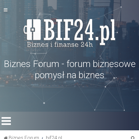
Biznes Forum - forum biznesowe
pomysł na biznes
S
Biznes Forum
bif24.pl