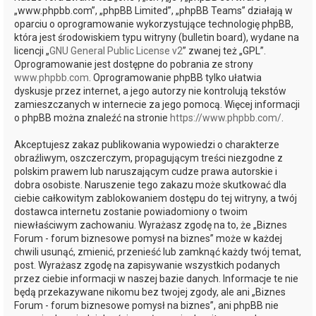
„www.phpbb.com”, „phpBB Limited”, „phpBB Teams” działają w
oparciu o oprogramowanie wykorzystujące technologię phpBB,
która jest środowiskiem typu witryny (bulletin board), wydane na
licencji „
GNU General Public License v2
” zwanej też „GPL”.
Oprogramowanie jest dostępne do pobrania ze strony
www.phpbb.com
. Oprogramowanie phpBB tylko ułatwia
dyskusje przez internet, a jego autorzy nie kontrolują tekstów
zamieszczanych w internecie za jego pomocą. Więcej informacji
o phpBB można znaleźć na stronie
https://www.phpbb.com/
.
Akceptujesz zakaz publikowania wypowiedzi o charakterze
obraźliwym, oszczerczym, propagującym treści niezgodne z
polskim prawem lub naruszającym cudze prawa autorskie i
dobra osobiste. Naruszenie tego zakazu może skutkować dla
ciebie całkowitym zablokowaniem dostępu do tej witryny, a twój
dostawca internetu zostanie powiadomiony o twoim
niewłaściwym zachowaniu. Wyrażasz zgodę na to, że „Biznes
Forum - forum biznesowe pomysł na biznes” może w każdej
chwili usunąć, zmienić, przenieść lub zamknąć każdy twój temat,
post. Wyrażasz zgodę na zapisywanie wszystkich podanych
przez ciebie informacji w naszej bazie danych. Informacje te nie
będą przekazywane nikomu bez twojej zgody, ale ani „Biznes
Forum - forum biznesowe pomysł na biznes”, ani phpBB nie