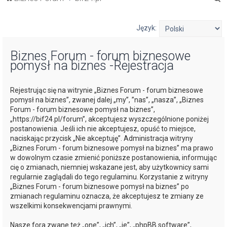
z
u
Język:
k
Biznes Forum - forum biznesowe
a
pomysł na biznes -Rejestracja
j
Rejestrując się na witrynie „Biznes Forum - forum biznesowe
pomysł na biznes”, zwanej dalej „my”, ”nas”, „nasza”, „Biznes
Forum - forum biznesowe pomysł na biznes”,
„https://bif24.pl/forum”, akceptujesz wyszczególnione poniżej
postanowienia. Jeśli ich nie akceptujesz, opuść to miejsce,
naciskając przycisk „Nie akceptuję”. Administracja witryny
„Biznes Forum - forum biznesowe pomysł na biznes” ma prawo
w dowolnym czasie zmienić poniższe postanowienia, informując
cię o zmianach, niemniej wskazane jest, aby użytkownicy sami
regularnie zaglądali do tego regulaminu. Korzystanie z witryny
„Biznes Forum - forum biznesowe pomysł na biznes” po
zmianach regulaminu oznacza, że akceptujesz te zmiany ze
wszelkimi konsekwencjami prawnymi.
Nasze fora zwane też „one”, „ich”, „je”, „phpBB software”,