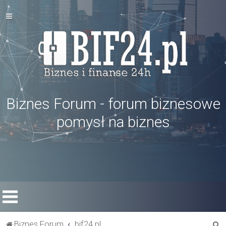
Biznes Forum - forum biznesowe
pomysł na biznes
S
Biznes Forum
bif24.pl