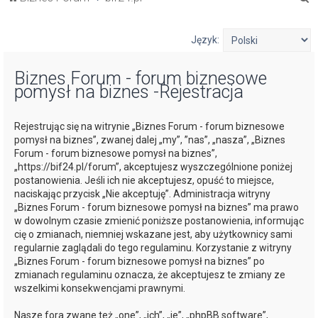
z
u
Język:
k
Biznes Forum - forum biznesowe
a
pomysł na biznes -Rejestracja
j
Rejestrując się na witrynie „Biznes Forum - forum biznesowe
pomysł na biznes”, zwanej dalej „my”, ”nas”, „nasza”, „Biznes
Forum - forum biznesowe pomysł na biznes”,
„https://bif24.pl/forum”, akceptujesz wyszczególnione poniżej
postanowienia. Jeśli ich nie akceptujesz, opuść to miejsce,
naciskając przycisk „Nie akceptuję”. Administracja witryny
„Biznes Forum - forum biznesowe pomysł na biznes” ma prawo
w dowolnym czasie zmienić poniższe postanowienia, informując
cię o zmianach, niemniej wskazane jest, aby użytkownicy sami
regularnie zaglądali do tego regulaminu. Korzystanie z witryny
„Biznes Forum - forum biznesowe pomysł na biznes” po
zmianach regulaminu oznacza, że akceptujesz te zmiany ze
wszelkimi konsekwencjami prawnymi.
Nasze fora zwane też „one”, „ich”, „je”, „phpBB software”,