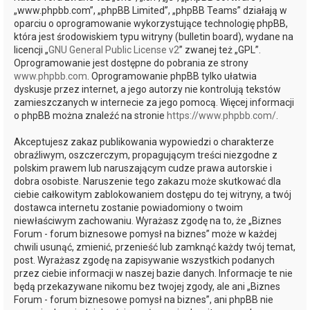
„www.phpbb.com”, „phpBB Limited”, „phpBB Teams” działają w
oparciu o oprogramowanie wykorzystujące technologię phpBB,
która jest środowiskiem typu witryny (bulletin board), wydane na
licencji „
GNU General Public License v2
” zwanej też „GPL”.
Oprogramowanie jest dostępne do pobrania ze strony
www.phpbb.com
. Oprogramowanie phpBB tylko ułatwia
dyskusje przez internet, a jego autorzy nie kontrolują tekstów
zamieszczanych w internecie za jego pomocą. Więcej informacji
o phpBB można znaleźć na stronie
https://www.phpbb.com/
.
Akceptujesz zakaz publikowania wypowiedzi o charakterze
obraźliwym, oszczerczym, propagującym treści niezgodne z
polskim prawem lub naruszającym cudze prawa autorskie i
dobra osobiste. Naruszenie tego zakazu może skutkować dla
ciebie całkowitym zablokowaniem dostępu do tej witryny, a twój
dostawca internetu zostanie powiadomiony o twoim
niewłaściwym zachowaniu. Wyrażasz zgodę na to, że „Biznes
Forum - forum biznesowe pomysł na biznes” może w każdej
chwili usunąć, zmienić, przenieść lub zamknąć każdy twój temat,
post. Wyrażasz zgodę na zapisywanie wszystkich podanych
przez ciebie informacji w naszej bazie danych. Informacje te nie
będą przekazywane nikomu bez twojej zgody, ale ani „Biznes
Forum - forum biznesowe pomysł na biznes”, ani phpBB nie