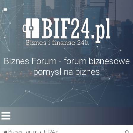
Biznes Forum - forum biznesowe
pomysł na biznes
S
Biznes Forum
bif24.pl