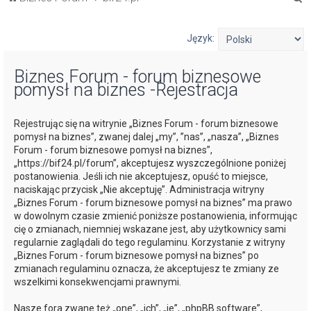
z
u
Język:
k
Biznes Forum - forum biznesowe
a
pomysł na biznes -Rejestracja
j
Rejestrując się na witrynie „Biznes Forum - forum biznesowe
pomysł na biznes”, zwanej dalej „my”, ”nas”, „nasza”, „Biznes
Forum - forum biznesowe pomysł na biznes”,
„https://bif24.pl/forum”, akceptujesz wyszczególnione poniżej
postanowienia. Jeśli ich nie akceptujesz, opuść to miejsce,
naciskając przycisk „Nie akceptuję”. Administracja witryny
„Biznes Forum - forum biznesowe pomysł na biznes” ma prawo
w dowolnym czasie zmienić poniższe postanowienia, informując
cię o zmianach, niemniej wskazane jest, aby użytkownicy sami
regularnie zaglądali do tego regulaminu. Korzystanie z witryny
„Biznes Forum - forum biznesowe pomysł na biznes” po
zmianach regulaminu oznacza, że akceptujesz te zmiany ze
wszelkimi konsekwencjami prawnymi.
Nasze fora zwane też „one”, „ich”, „je”, „phpBB software”,