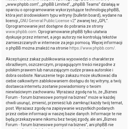
„www.phpbb.com”, „phpBB Limited”, „phpBB Teams” działają w
oparciu o oprogramowanie wykorzystujące technologię phpBB,
która jest środowiskiem typu witryny (bulletin board), wydane na
licencji „
GNU General Public License v2
” zwanej też „GPL”.
Oprogramowanie jest dostępne do pobrania ze strony
www.phpbb.com
. Oprogramowanie phpBB tylko ułatwia
dyskusje przez internet, a jego autorzy nie kontrolują tekstów
zamieszczanych w internecie za jego pomocą. Więcej informacji
o phpBB można znaleźć na stronie
https://www.phpbb.com/
.
Akceptujesz zakaz publikowania wypowiedzi o charakterze
obraźliwym, oszczerczym, propagującym treści niezgodne z
polskim prawem lub naruszającym cudze prawa autorskie i
dobra osobiste. Naruszenie tego zakazu może skutkować dla
ciebie całkowitym zablokowaniem dostępu do tej witryny, a twój
dostawca internetu zostanie powiadomiony o twoim
niewłaściwym zachowaniu. Wyrażasz zgodę na to, że „Biznes
Forum - forum biznesowe pomysł na biznes” może w każdej
chwili usunąć, zmienić, przenieść lub zamknąć każdy twój temat,
post. Wyrażasz zgodę na zapisywanie wszystkich podanych
przez ciebie informacji w naszej bazie danych. Informacje te nie
będą przekazywane nikomu bez twojej zgody, ale ani „Biznes
Forum - forum biznesowe pomysł na biznes”, ani phpBB nie