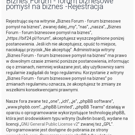
Biznes Forum - forum biznesowe
pomysł na biznes -Rejestracja
j
Rejestrując się na witrynie „Biznes Forum - forum biznesowe
pomysł na biznes”, zwanej dalej „my”, ”nas”, „nasza”, „Biznes
Forum - forum biznesowe pomysł na biznes”,
„https://bif24.pl/forum”, akceptujesz wyszczególnione poniżej
postanowienia. Jeśli ich nie akceptujesz, opuść to miejsce,
naciskając przycisk „Nie akceptuję”. Administracja witryny
„Biznes Forum - forum biznesowe pomysł na biznes” ma prawo
w dowolnym czasie zmienić poniższe postanowienia, informując
cię o zmianach, niemniej wskazane jest, aby użytkownicy sami
regularnie zaglądali do tego regulaminu. Korzystanie z witryny
„Biznes Forum - forum biznesowe pomysł na biznes” po
zmianach regulaminu oznacza, że akceptujesz te zmiany ze
wszelkimi konsekwencjami prawnymi.
Nasze fora zwane też „one”, „ich”, „je”, „phpBB software”,
„www.phpbb.com”, „phpBB Limited”, „phpBB Teams” działają w
oparciu o oprogramowanie wykorzystujące technologię phpBB,
która jest środowiskiem typu witryny (bulletin board), wydane na
licencji „
GNU General Public License v2
” zwanej też „GPL”.
Oprogramowanie jest dostępne do pobrania ze strony