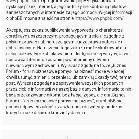
www.phpbb.com
. Oprogramowanie phpBB tylko ułatwia
dyskusje przez internet, a jego autorzy nie kontrolują tekstów
zamieszczanych w internecie za jego pomocą. Więcej informacji
o phpBB można znaleźć na stronie
https://www.phpbb.com/
.
Akceptujesz zakaz publikowania wypowiedzi o charakterze
obraźliwym, oszczerczym, propagującym treści niezgodne z
polskim prawem lub naruszającym cudze prawa autorskie i
dobra osobiste. Naruszenie tego zakazu może skutkować dla
ciebie całkowitym zablokowaniem dostępu do tej witryny, a twój
dostawca internetu zostanie powiadomiony o twoim
niewłaściwym zachowaniu. Wyrażasz zgodę na to, że „Biznes
Forum - forum biznesowe pomysł na biznes” może w każdej
chwili usunąć, zmienić, przenieść lub zamknąć każdy twój temat,
post. Wyrażasz zgodę na zapisywanie wszystkich podanych
przez ciebie informacji w naszej bazie danych. Informacje te nie
będą przekazywane nikomu bez twojej zgody, ale ani „Biznes
Forum - forum biznesowe pomysł na biznes”, ani phpBB nie
ponosi odpowiedzialności za włamania do witryny, podczas
których może dojść do kradzieży danych.