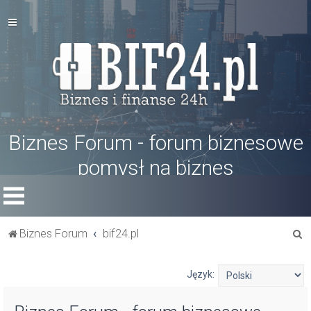
Biznes Forum - forum biznesowe
pomysł na biznes
S
Biznes Forum
bif24.pl
z
u
Język:
k
a