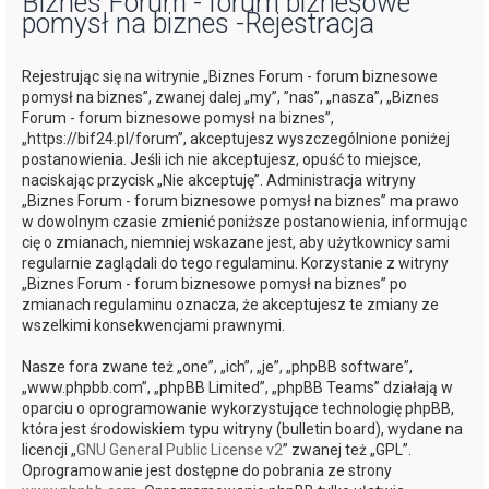
Biznes Forum - forum biznesowe
pomysł na biznes -Rejestracja
j
Rejestrując się na witrynie „Biznes Forum - forum biznesowe
pomysł na biznes”, zwanej dalej „my”, ”nas”, „nasza”, „Biznes
Forum - forum biznesowe pomysł na biznes”,
„https://bif24.pl/forum”, akceptujesz wyszczególnione poniżej
postanowienia. Jeśli ich nie akceptujesz, opuść to miejsce,
naciskając przycisk „Nie akceptuję”. Administracja witryny
„Biznes Forum - forum biznesowe pomysł na biznes” ma prawo
w dowolnym czasie zmienić poniższe postanowienia, informując
cię o zmianach, niemniej wskazane jest, aby użytkownicy sami
regularnie zaglądali do tego regulaminu. Korzystanie z witryny
„Biznes Forum - forum biznesowe pomysł na biznes” po
zmianach regulaminu oznacza, że akceptujesz te zmiany ze
wszelkimi konsekwencjami prawnymi.
Nasze fora zwane też „one”, „ich”, „je”, „phpBB software”,
„www.phpbb.com”, „phpBB Limited”, „phpBB Teams” działają w
oparciu o oprogramowanie wykorzystujące technologię phpBB,
która jest środowiskiem typu witryny (bulletin board), wydane na
licencji „
GNU General Public License v2
” zwanej też „GPL”.
Oprogramowanie jest dostępne do pobrania ze strony