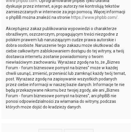
www.phpbb.com
. Oprogramowanie phpBB tylko ułatwia
dyskusje przez internet, a jego autorzy nie kontrolują tekstów
zamieszczanych w internecie za jego pomocą. Więcej informacji
o phpBB można znaleźć na stronie
https://www.phpbb.com/
.
Akceptujesz zakaz publikowania wypowiedzi o charakterze
obraźliwym, oszczerczym, propagującym treści niezgodne z
polskim prawem lub naruszającym cudze prawa autorskie i
dobra osobiste. Naruszenie tego zakazu może skutkować dla
ciebie całkowitym zablokowaniem dostępu do tej witryny, a twój
dostawca internetu zostanie powiadomiony o twoim
niewłaściwym zachowaniu. Wyrażasz zgodę na to, że „Biznes
Forum - forum biznesowe pomysł na biznes” może w każdej
chwili usunąć, zmienić, przenieść lub zamknąć każdy twój temat,
post. Wyrażasz zgodę na zapisywanie wszystkich podanych
przez ciebie informacji w naszej bazie danych. Informacje te nie
będą przekazywane nikomu bez twojej zgody, ale ani „Biznes
Forum - forum biznesowe pomysł na biznes”, ani phpBB nie
ponosi odpowiedzialności za włamania do witryny, podczas
których może dojść do kradzieży danych.