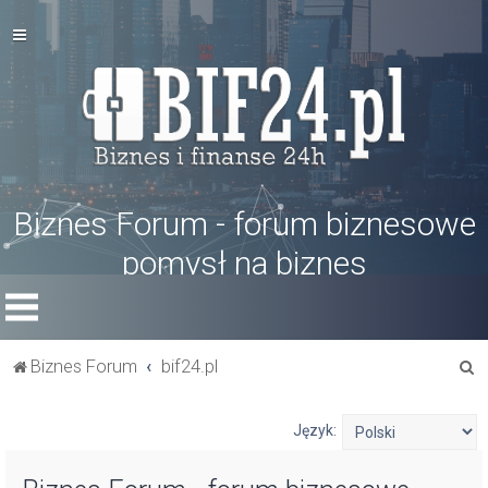
Biznes Forum - forum biznesowe
pomysł na biznes
S
Biznes Forum
bif24.pl
z
u
Język:
k
a